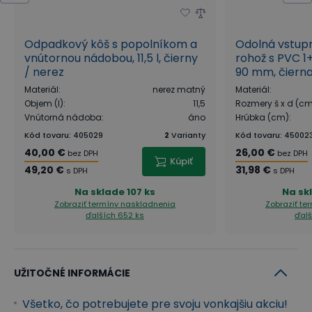
Odpadkový kôš s popolníkom a
Odolná vstup
vnútornou nádobou, 11,5 l, čierny
rohož s PVC 1
/ nerez
90 mm, čiern
Materiál
:
nerez matný
Materiál
:
Objem (l)
:
11,5
Rozmery š x d (c
Vnútorná nádoba
:
áno
Hrúbka (cm)
:
Kód tovaru
:
405029
2
Varianty
Kód tovaru
:
45002
40,00 €
26,00 €
bez DPH
bez DPH
Kúpiť
49,20 €
31,98 €
s DPH
s DPH
Na sklade
107 ks
Na sk
Zobraziť termíny naskladnenia
Zobraziť te
ďalších 652 ks
ďalš
UŽITOČNÉ INFORMÁCIE
Všetko, čo potrebujete pre svoju vonkajšiu akciu!