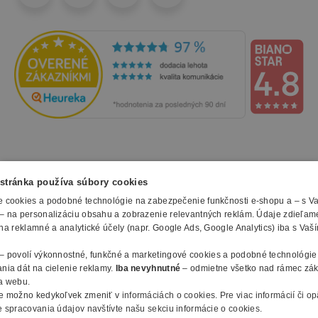
NAKUPOVANIE
stránka používa súbory cookies
 cookies a podobné technológie na zabezpečenie funkčnosti e-shopu a – s V
Všetko o nákupe
– na personalizáciu obsahu a zobrazenie relevantných reklám. Údaje zdieľam
SLUŽBY
Obchodné podmienky
na reklamné a analytické účely (napr. Google Ads, Google Analytics) iba s Vaš
Doprava a montáž
Naše katalógy
– povolí výkonnostné, funkčné a marketingové cookies a podobné technológie
Spôsoby platby
O FIRME
Reklamačný formulár
nia dát na cielenie reklamy.
Iba nevyhnutné
– odmietne všetko nad rámec zá
Záruky, servis a reklamácie
E-procurement
a webu.
O nás
Ochrana osobných údajov
e možno kedykoľvek zmeniť v
informáciách o cookies
.
Pre viac informácií či o
Vlastná výroba nábytku
Kontakty
 spracovania údajov navštívte našu sekciu informácie o cookies.
© 2010 - 2026 B2B Partner s.r.o. - Všetky práva vyhradené.
Informácie o cookies
Vyhlásenie o prístupnosti