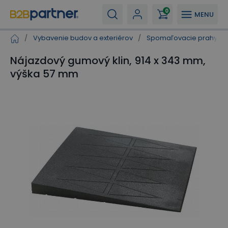
0
MENU
/
Vybavenie budov a exteriérov
/
Spomaľovacie prahy, ná
Nájazdový gumový klin, 914 x 343 mm,
výška 57 mm