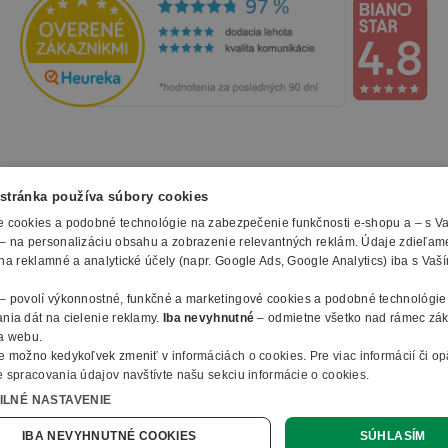
NAKUPOVANIE
stránka používa súbory cookies
 cookies a podobné technológie na zabezpečenie funkčnosti e-shopu a – s V
Všetko o nákupe
– na personalizáciu obsahu a zobrazenie relevantných reklám. Údaje zdieľam
SLUŽBY
Obchodné podmienky
na reklamné a analytické účely (napr. Google Ads, Google Analytics) iba s Vaš
Doprava a montáž
Naše katalógy
– povolí výkonnostné, funkčné a marketingové cookies a podobné technológie
Spôsoby platby
O FIRME
Reklamačný formulár
nia dát na cielenie reklamy.
Iba nevyhnutné
– odmietne všetko nad rámec zá
Záruky, servis a reklamácie
E-procurement
a webu.
O nás
Ochrana osobných údajov
e možno kedykoľvek zmeniť v
informáciách o cookies
.
Pre viac informácií či o
Vlastná výroba nábytku
Kontakty
 spracovania údajov navštívte našu sekciu informácie o cookies.
© 2010 - 2026 B2B Partner s.r.o. - Všetky práva vyhradené.
Informácie o cookies
Vyhlásenie o prístupnosti
Členstvo v organizáciach
ILNÉ NASTAVENIE
Profesionálny e-shop na mieru
Ako nakupovať
B2B Partner ČR
Online dopyt
IBA NEVYHNUTNÉ COOKIES
SÚHLASÍM
B2B Partner Poľsko