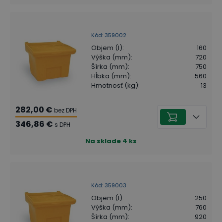
Kód
:
359002
Objem (l)
:
160
Výška (mm)
:
720
Šírka (mm)
:
750
Hĺbka (mm)
:
560
Hmotnosť (kg)
:
13
282,00 €
bez DPH
346,86 €
s DPH
Na sklade
4
ks
Kód
:
359003
Objem (l)
:
250
Výška (mm)
:
760
Šírka (mm)
:
920