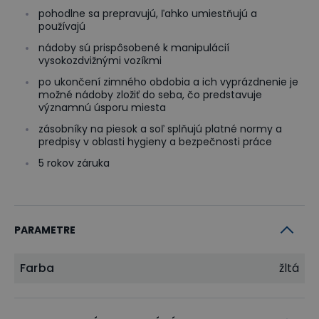
pohodlne sa prepravujú, ľahko umiestňujú a
používajú
nádoby sú prispôsobené k manipulácií
vysokozdvižnými vozíkmi
po ukončení zimného obdobia a ich vyprázdnenie je
možné nádoby zložiť do seba, čo predstavuje
významnú úsporu miesta
zásobníky na piesok a soľ splňujú platné normy a
predpisy v oblasti hygieny a bezpečnosti práce
5 rokov záruka
PARAMETRE
Farba
žltá