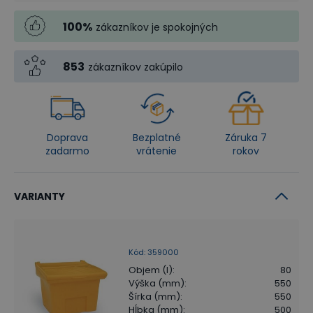
100
%
zákazníkov je spokojných
853
zákazníkov zakúpilo
Doprava
Bezplatné
Záruka 7
zadarmo
vrátenie
rokov
VARIANTY
Kód
:
359000
Objem (l)
:
80
Výška (mm)
:
550
Šírka (mm)
:
550
Hĺbka (mm)
:
500