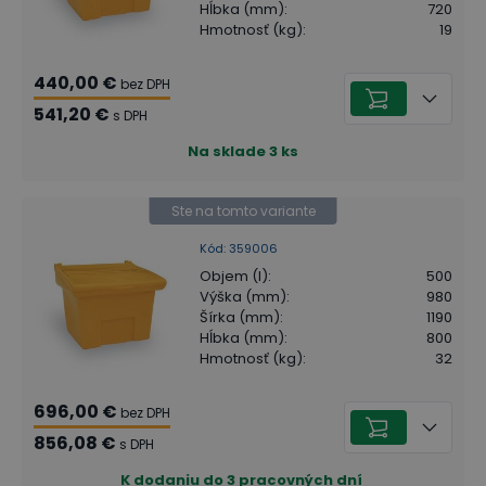
Hĺbka (mm)
:
720
Hmotnosť (kg)
:
19
440,00 €
bez DPH
541,20 €
s DPH
Na sklade
3
ks
Ste na tomto variante
Kód
:
359006
Objem (l)
:
500
Výška (mm)
:
980
Šírka (mm)
:
1190
Hĺbka (mm)
:
800
Hmotnosť (kg)
:
32
696,00 €
bez DPH
856,08 €
s DPH
K dodaniu do 3 pracovných dní