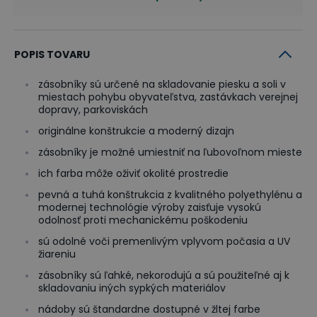
POPIS TOVARU
zásobníky sú určené na skladovanie piesku a soli v
miestach pohybu obyvateľstva, zastávkach verejnej
dopravy, parkoviskách
originálne konštrukcie a moderný dizajn
zásobníky je možné umiestniť na ľubovoľnom mieste
ich farba môže oživiť okolité prostredie
pevná a tuhá konštrukcia z kvalitného polyethylénu a
modernej technológie výroby zaisťuje vysokú
odolnosť proti mechanickému poškodeniu
sú odolné voči premenlivým vplyvom počasia a UV
žiareniu
zásobníky sú ľahké, nekorodujú a sú použiteľné aj k
skladovaniu iných sypkých materiálov
nádoby sú štandardne dostupné v žltej farbe