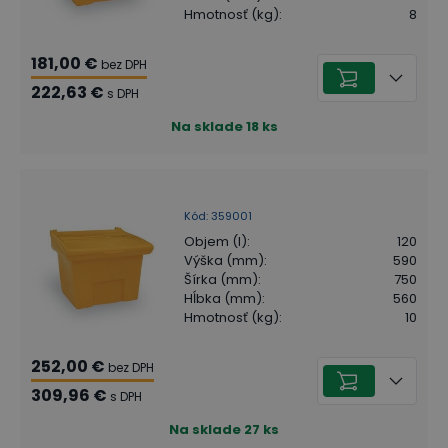
Hmotnosť (kg)
:
8
181,00 €
bez DPH
222,63 €
s DPH
Na sklade
18
ks
Kód
:
359001
Objem (l)
:
120
Výška (mm)
:
590
Šírka (mm)
:
750
Hĺbka (mm)
:
560
Hmotnosť (kg)
:
10
252,00 €
bez DPH
309,96 €
s DPH
Na sklade
27
ks