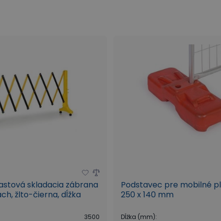
astová skladacia zábrana
Podstavec pre mobilné pl
ch, žlto-čierna, dĺžka
250 x 140 mm
3500
Dĺžka (mm)
: