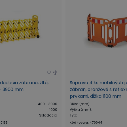
kladacia zábrana, žltá,
Súprava 4 ks mobilných 
 - 3900 mm
zábran, oranžové s refle
prvkami, dĺžka 1100 mm
400 - 3900
Dĺžka (mm)
:
1000
Výška (mm)
:
Skladacia
Typ
:
0155
Kód tovaru
:
470044