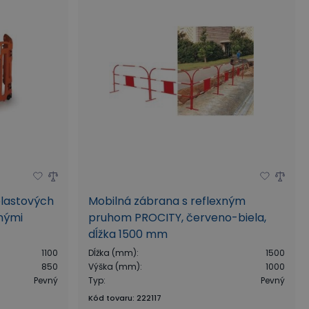
plastových
Mobilná zábrana s reflexným
xnými
pruhom PROCITY, červeno-biela,
dĺžka 1500 mm
1100
Dĺžka (mm)
:
1500
850
Výška (mm)
:
1000
Pevný
Typ
:
Pevný
Kód tovaru
:
222117