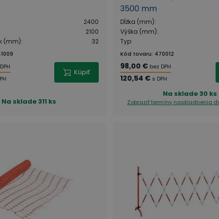
3500 mm
2400
Dĺžka (mm)
:
2100
Výška (mm)
:
ek (mm)
:
32
Typ
:
1009
Kód tovaru
:
470012
98,00 €
 DPH
bez DPH
Kúpiť
120,54 €
DPH
s DPH
Na sklade
30 ks
Na sklade
311 ks
Zobraziť termíny naskladnenia
ď