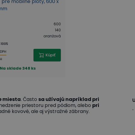
pre mobilné ploty, 600 x
 mm
600
140
oranžová
1005
 DPH
Kúpiť
PH
Na sklade
348 ks
e miesta
. Často
sa užívajú napríklad pri
U
edzenie priestoru pred pódiom, alebo
pri
dné kovové, ale aj výstražné zábrany.