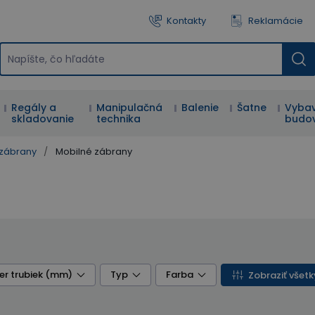
Kontakty
Reklamácie
Regály a
Manipulačná
Balenie
Šatne
Vybav
skladovanie
technika
budo
 zábrany
/
Mobilné zábrany
er trubiek (mm)
Typ
Farba
Zobraziť všetky