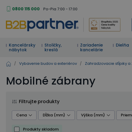
0800 115 000
Po-Pia 7:00 - 17:00
Kancelársky
Stoličky,
Zariadenie
Dielňa
nábytok
kreslá
kancelárie
/
Vybavenie budov a exteriérov
/
Zahradzovacie stĺpiky a
Mobilné zábrany
Filtrujte produkty
Cena
Dĺžka (mm)
Výška (mm)
Priem
Produkty skladom