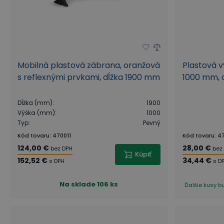
Mobilná plastová zábrana, oranžová
Plastová v
s reflexnými prvkami, dĺžka 1900 mm
1000 mm, 
Dĺžka (mm)
:
1900
Výška (mm)
:
1000
Typ
:
Pevný
Kód tovaru
:
470011
Kód tovaru
:
4
124,00 €
28,00 €
bez DPH
bez
Kúpiť
152,52 €
34,44 €
s DPH
s D
Na sklade
106 ks
Ďalšie kusy b