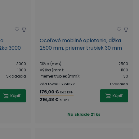
na
Oceľové mobilné oplotenie, dĺžka
ĺžka 3000
2500 mm, priemer trubiek 30 mm
3000
Dĺžka (mm)
:
2500
1000
Výška (mm)
:
1100
Skladacia
Priemer trubiek (mm)
:
30
Kód tovaru
:
224022
1
Varianta
176,00 €
bez DPH
Kúpiť
Kúpiť
216,48 €
s DPH
Na sklade
21 ks