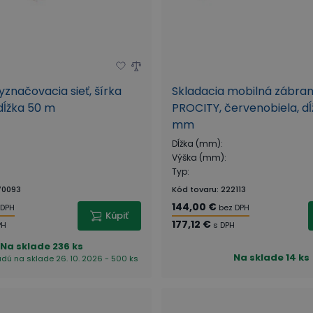
yznačovacia sieť, šírka
Skladacia mobilná zábra
dĺžka 50 m
PROCITY, červenobiela, d
mm
Dĺžka (mm)
:
Výška (mm)
:
Typ
:
70093
Kód tovaru
:
222113
144,00 €
 DPH
bez DPH
Kúpiť
177,12 €
PH
s DPH
Na sklade
236 ks
Na sklade
14 ks
udú na sklade 26. 10. 2026 - 500 ks