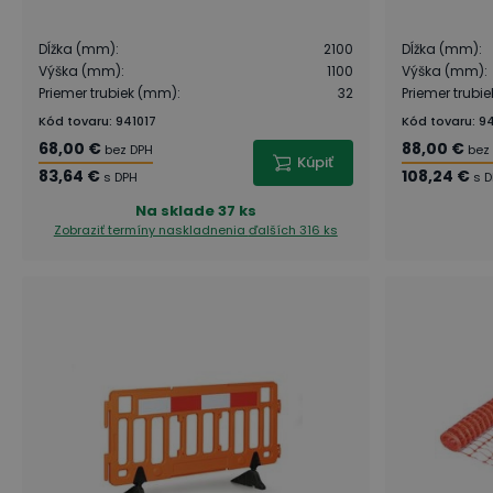
Dĺžka (mm)
:
2100
Dĺžka (mm)
:
Výška (mm)
:
1100
Výška (mm)
:
Priemer trubiek (mm)
:
32
Priemer trubi
Kód tovaru
:
941017
Kód tovaru
:
94
68,00 €
88,00 €
bez DPH
bez
Kúpiť
83,64 €
108,24 €
s DPH
s 
Na sklade
37 ks
Zobraziť termíny naskladnenia
ďalších 316 ks