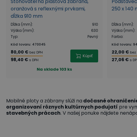
Stohovateľná plastová zábrana,
Podstavec 
oranžová s reflexnými prvkami,
250 x 140
dĺžka 910 mm
Dĺžka (mm)
:
910
Dĺžka (mm)
:
Výška (mm)
:
630
Výška (mm)
:
Typ
:
Pevný
Farba
:
Kód tovaru
:
470045
Kód tovaru
:
94
80,00 €
22,00 €
bez DPH
bez
Kúpiť
98,40 €
27,06 €
s DPH
s D
Na sklade
103 ks
Mobilné ploty a zábrany slúži na
dočasné ohraničeni
organizovaní rôznych kultúrnych podujatí
pre vym
stavebných prácach
. V našej ponuke nájdete nenápa