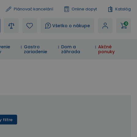
Plánovač kancelárií
Online dopyt
Katalóg
0
?
Všetko o nákupe
enie
Gastro
Dom a
Akčné
v
zariadenie
záhrada
ponuky
 filtre