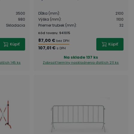
3500
Dĺžka (mm)
:
2100
980
Výška (mm)
:
1100
Skladacia
Priemer trubiek (mm)
:
32
Kód tovaru
:
941015
87,00 €
bez DPH
Kúpiť
Kúpiť
107,01 €
s DPH
Na sklade
137 ks
alších 145 ks
Zobraziť termíny naskladnenia
ďalších 211 ks