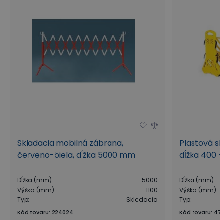
Skladacia mobilná zábrana,
Plastová s
červeno-biela, dĺžka 5000 mm
dĺžka 400
Dĺžka (mm)
:
5000
Dĺžka (mm)
:
Výška (mm)
:
1100
Výška (mm)
:
Typ
:
Skladacia
Typ
:
Kód tovaru
:
224024
Kód tovaru
:
47