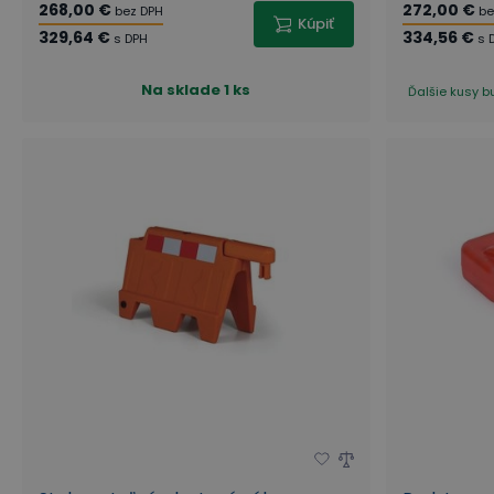
268,00 €
272,00 €
bez DPH
be
Kúpiť
329,64 €
334,56 €
s DPH
s 
Na sklade
1 ks
Ďalšie kusy b