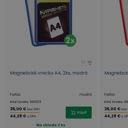
Magnetické vrecko A4, 2ks, modrá
Magnetick
Farba
:
modrá
Farba
:
Kód tovaru
:
503213
Kód tovaru
:
50
36,00 €
36,00 €
bez DPH
bez
Kúpiť
44,28 €
44,28 €
s DPH
s D
Na sklade
2 ks