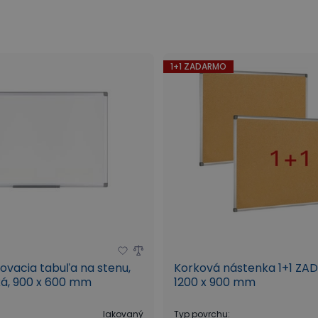
avenie
Informačné tabuľky TARIFOLD
1+1 ZADARMO
sovacia tabuľa na stenu,
Korková nástenka 1+1 ZA
á, 900 x 600 mm
1200 x 900 mm
lakovaný
Typ povrchu
: