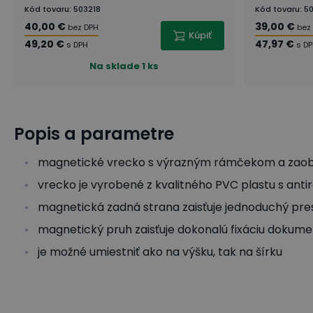
Kód tovaru
:
503218
Kód tovaru
:
50
40,00 €
39,00 €
bez DPH
bez
Kúpiť
49,20 €
47,97 €
s DPH
s D
Na sklade
1 ks
Popis a parametre
magnetické vrecko s výrazným rámčekom a zaob
vrecko je vyrobené z kvalitného PVC plastu s anti
magnetická zadná strana zaisťuje jednoduchý pre
magnetický pruh zaisťuje dokonalú fixáciu dokume
je možné umiestniť ako na výšku, tak na šírku