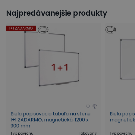
Najpredávanejšie produkty
Samostatné informačné kapsy TARIFOLD
Kancelárske vyb
1+1 ZADARMO
Biela popisovacia tabuľa na stenu
Biela popi
1+1 ZADARMO, magnetická, 1200 x
magnetick
900 mm
Typ povrchu
:
lakovaný
Typ povrchu
: