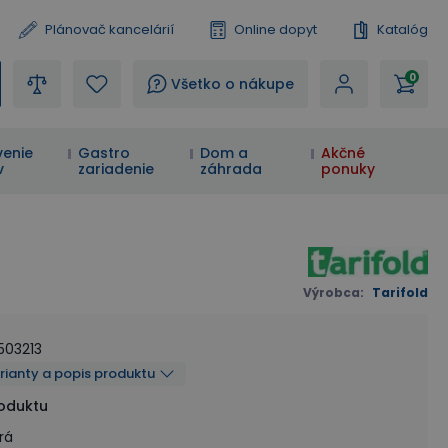
Plánovač kancelárií
Online dopyt
Katalóg
0
?
Všetko o nákupe
enie
Gastro
Dom a
Akčné
v
zariadenie
záhrada
ponuky
Výrobca
:
Tarifold
503213
arianty a popis produktu
roduktu
rá