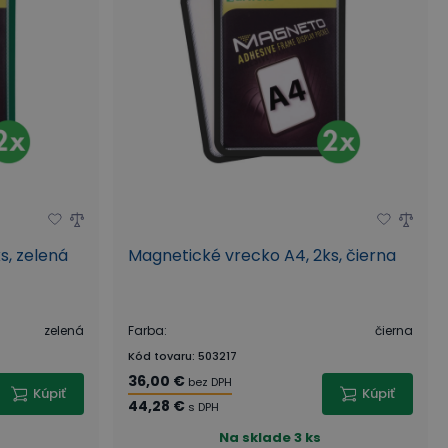
s, zelená
Magnetické vrecko A4, 2ks, čierna
zelená
Farba
:
čierna
Kód tovaru
:
503217
36,00 €
bez DPH
Kúpiť
Kúpiť
44,28 €
s DPH
Na sklade
3 ks