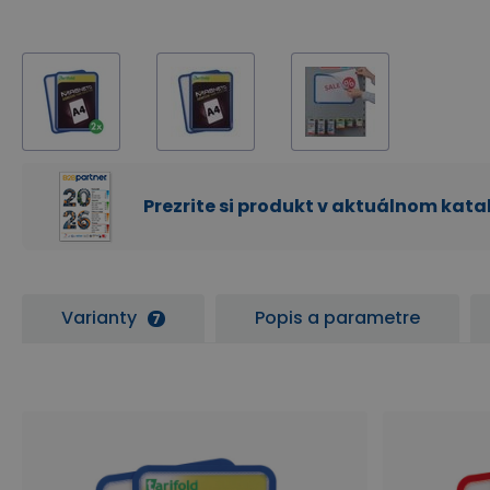
Prezrite si produkt v aktuálnom kat
Varianty
Popis a parametre
7