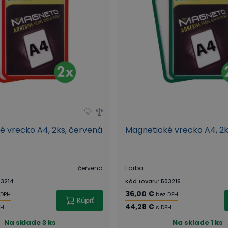
é vrecko A4, 2ks, červená
Magnetické vrecko A4, 2k
červená
Farba
:
3214
Kód tovaru
:
503216
36,00 €
 DPH
bez DPH
Kúpiť
44,28 €
PH
s DPH
Na sklade
3 ks
Na sklade
1 ks