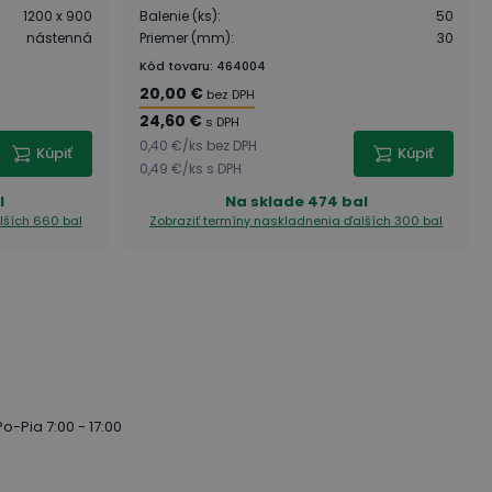
1200 x 900
Balenie (ks)
:
50
nástenná
Priemer (mm)
:
30
Kód tovaru
:
464004
20,00 €
bez DPH
24,60 €
s DPH
0,40 €
/
ks
bez DPH
Kúpiť
Kúpiť
0,49 €
/
ks
s DPH
l
Na sklade
474 bal
lších 660 bal
Zobraziť termíny naskladnenia
ďalších 300 bal
Po-Pia 7:00 - 17:00