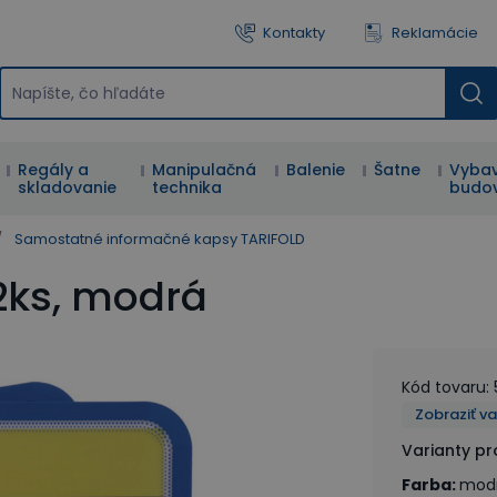
Kontakty
Reklamácie
Regály a
Manipulačná
Balenie
Šatne
Vybav
skladovanie
technika
budo
/
Samostatné informačné kapsy TARIFOLD
2ks, modrá
Kód tovaru
:
Zobraziť v
Varianty p
Farba
:
mod