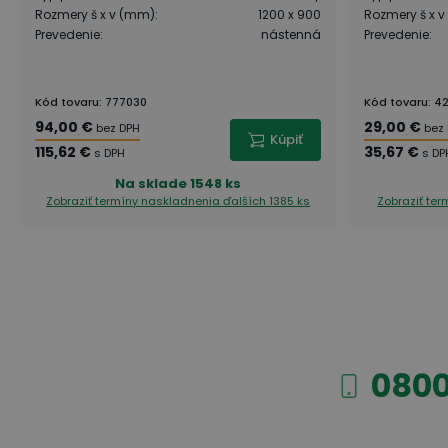
Rozmery š x v (mm)
:
1200 x 900
Rozmery š x 
Prevedenie
:
nástenná
Prevedenie
:
Kód tovaru
:
777030
Kód tovaru
:
4
94,00 €
29,00 €
bez DPH
bez
Kúpiť
115,62 €
35,67 €
s DPH
s DP
Na sklade
1548 ks
Zobraziť termíny naskladnenia
ďalších 1385 ks
Zobraziť te
0800