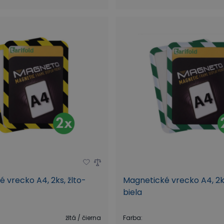
 vrecko A4, 2ks, žlto-
Magnetické vrecko A4, 2k
biela
žltá / čierna
Farba
: