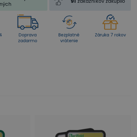
91
zákazníkov zakúpilo
jných
4
Doprava
Bezplatné
Záruka 7 rokov
zadarmo
vrátenie