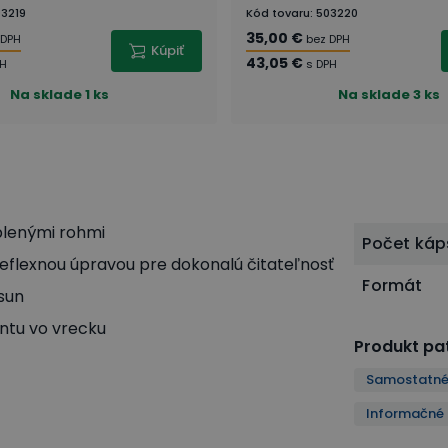
3219
Kód tovaru
:
503220
35,00 €
 DPH
bez DPH
Kúpiť
43,05 €
PH
s DPH
Na sklade
1 ks
Na sklade
3 ks
lenými rohmi
Počet káp
reflexnou úpravou pre dokonalú čitateľnosť
Formát
sun
ntu vo vrecku
Produkt pat
Samostatné
Informačné 