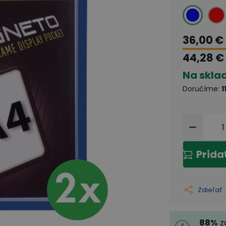
36,00 €
44,28 €
Na skla
Doručíme
:
1
Prida
Zdieľať
88
%
z