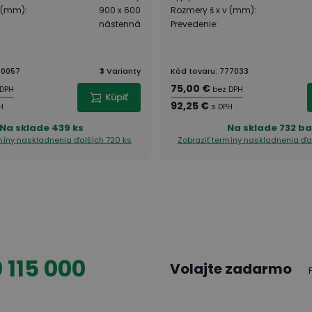
v (mm)
:
900 x 600
Rozmery š x v (mm)
:
nástenná
Prevedenie
:
20057
3
Varianty
Kód tovaru
:
777033
75,00 €
 DPH
bez DPH
Kúpiť
92,25 €
H
s DPH
Na sklade
439 ks
Na sklade
732 ba
rmíny naskladnenia
ďalších 720 ks
Zobraziť termíny naskladnenia
ďa
 115 000
Volajte zadarmo