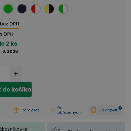
bez DPH
s DPH
de
2 ks
1. 8. 2026
ť do košíka
Do
Porovnať
Do dopytu
obľúbených
ákazníkov je