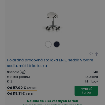
Pojazdná pracovná stolička ENIE, sedák v tvare
sedla, mäkké kolieska
Nosnosť (kg)
:
140
Materiál poťahu
:
EKO koža
Kríž
:
hliníkový
Od
97,00 €
bez DPH
Vybrať
farbu
Od
119,31 €
s DPH
Na sklade
6 ks všetkých farieb