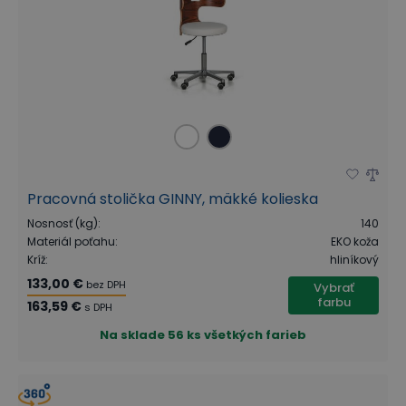
Pracovná stolička GINNY, mäkké kolieska
Nosnosť (kg)
:
140
Materiál poťahu
:
EKO koža
Kríž
:
hliníkový
133,00 €
bez DPH
Vybrať
farbu
163,59 €
s DPH
Na sklade
56 ks všetkých farieb