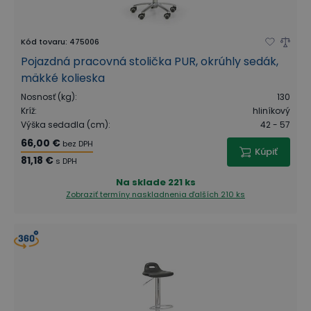
Kód tovaru
:
475006
Pojazdná pracovná stolička PUR, okrúhly sedák,
mäkké kolieska
Nosnosť (kg)
:
130
Kríž
:
hliníkový
Výška sedadla (cm)
:
42 - 57
66,00 €
bez DPH
Kúpiť
81,18 €
s DPH
Na sklade
221 ks
Zobraziť termíny naskladnenia
ďalších 210 ks