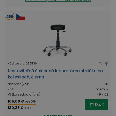
Zobraziť termíny naskladnenia
ďalších 179 ks
Kód tovaru
:
280530
Nastaviteľná čalúnená laboratórna stolička na
kolieskach, čierna
Nosnosť (kg)
:
120
Kríž
:
oceľový
Výška sedadla (cm)
:
49 - 62
106,00 €
bez DPH
Kúpiť
130,38 €
s DPH
Na sklade
27 ks