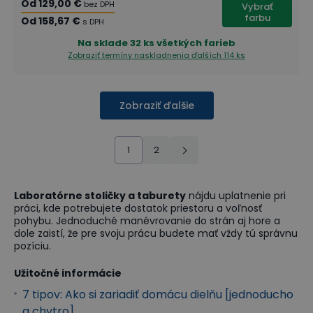
Od
129,00 €
bez DPH
Vybrať
farbu
Od
158,67 €
s DPH
Na sklade
32 ks všetkých farieb
Zobraziť termíny naskladnenia
ďalších 114 ks
Zobraziť ďalšie
1
2
Laboratórne stoličky a taburety
nájdu uplatnenie pri
práci, kde potrebujete dostatok priestoru a voľnosť
pohybu. Jednoduché manévrovanie do strán aj hore a
dole zaistí, že pre svoju prácu budete mať vždy tú správnu
pozíciu.
Užitočné informácie
7 tipov: Ako si zariadiť domácu dielňu [jednoducho
a chytro]