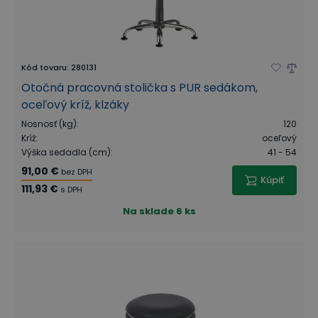
Kód tovaru
:
280131
Otočná pracovná stolička s PUR sedákom,
oceľový kríž, klzáky
Nosnosť (kg)
:
120
Kríž
:
oceľový
Výška sedadla (cm)
:
41 - 54
91,00 €
bez DPH
Kúpiť
111,93 €
s DPH
Na sklade
6 ks