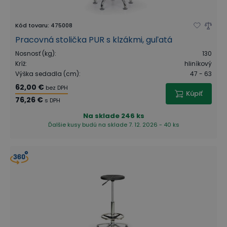
Kód tovaru
:
475008
Pracovná stolička PUR s klzákmi, guľatá
Nosnosť (kg)
:
130
Kríž
:
hliníkový
Výška sedadla (cm)
:
47 - 63
62,00 €
bez DPH
Kúpiť
76,26 €
s DPH
Na sklade
246 ks
Ďalšie kusy budú na sklade 7. 12. 2026 - 40 ks