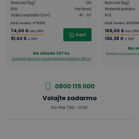
Nosnosť (kg)
:
130
Nosnosť (kg)
:
Kríž
:
hliníkový
Materiál poťahu
:
Výška sedadla (cm)
:
41 - 57
Kríž
:
Kód tovaru
:
475001
Kód tovaru
:
937019
74,00 €
106,00 €
bez DPH
bez DPH
Kúpiť
91,02 €
130,38 €
s DPH
s DPH
Na s
Na sklade
227 ks
Ďalšie kusy budú n
Zobraziť termíny naskladnenia
ďalších 195 ks
0800 115 000
Volajte zadarmo
Po-Pia 7:00 - 17:00