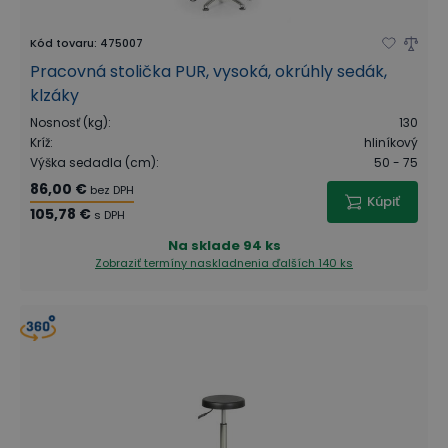
Kód tovaru
:
475007
Pracovná stolička PUR, vysoká, okrúhly sedák,
klzáky
Nosnosť (kg)
:
130
Kríž
:
hliníkový
Výška sedadla (cm)
:
50 - 75
86,00 €
bez DPH
Kúpiť
105,78 €
s DPH
Na sklade
94 ks
Zobraziť termíny naskladnenia
ďalších 140 ks