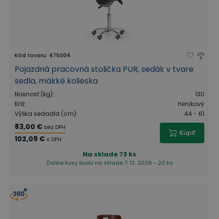
Kód tovaru
:
475004
Pojazdná pracovná stolička PUR, sedák v tvare
sedla, mäkké kolieska
Nosnosť (kg)
:
130
Kríž
:
hliníkový
Výška sedadla (cm)
:
44 - 61
83,00 €
bez DPH
Kúpiť
102,09 €
s DPH
Na sklade
73 ks
Ďalšie kusy budú na sklade 7. 12. 2026 - 20 ks