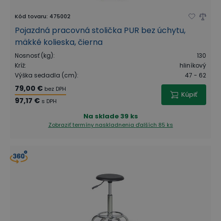
Kód tovaru
:
475002
Pojazdná pracovná stolička PUR bez úchytu,
mäkké kolieska, čierna
Nosnosť (kg)
:
130
Kríž
:
hliníkový
Výška sedadla (cm)
:
47 - 62
79,00 €
bez DPH
Kúpiť
97,17 €
s DPH
Na sklade
39 ks
Zobraziť termíny naskladnenia
ďalších 85 ks