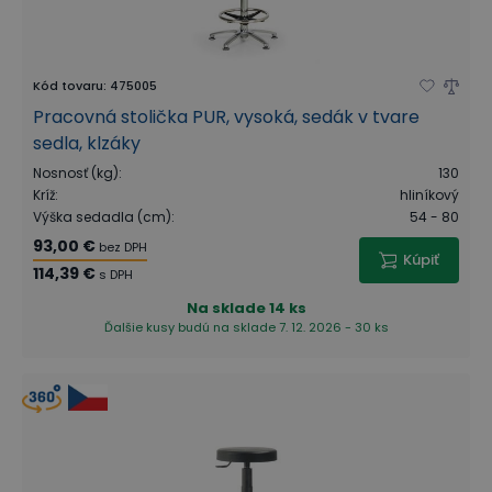
Kód tovaru
:
475005
Pracovná stolička PUR, vysoká, sedák v tvare
sedla, klzáky
Nosnosť (kg)
:
130
Kríž
:
hliníkový
Výška sedadla (cm)
:
54 - 80
93,00 €
bez DPH
Kúpiť
114,39 €
s DPH
Na sklade
14 ks
Ďalšie kusy budú na sklade 7. 12. 2026 - 30 ks