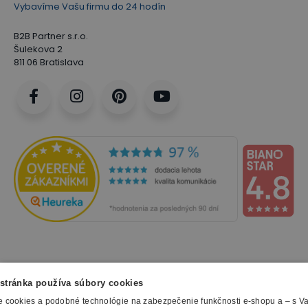
Vybavíme Vašu firmu do 24 hodín
B2B Partner s.r.o.
Šulekova 2
811 06 Bratislava
NAKUPOVANIE
stránka používa súbory cookies
 cookies a podobné technológie na zabezpečenie funkčnosti e-shopu a – s V
Všetko o nákupe