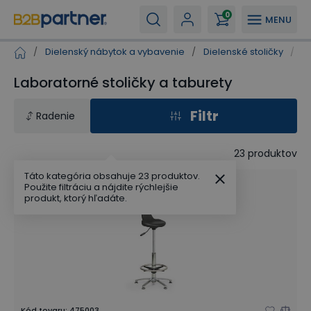
0
MENU
/
Dielenský nábytok a vybavenie
/
Dielenské stoličky
/
L
Laboratorné stoličky a taburety
Filtr
Radenie
23
produktov
Táto kategória obsahuje 23 produktov.
Použite filtráciu a nájdite rýchlejšie
produkt, ktorý hľadáte.
Kód tovaru
:
475003