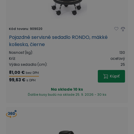
Kód tovaru
:
909020
Pojazdné servisné sedadlo RONDO, mäkké
kolieska, čierne
Nosnosť (kg)
:
130
Kríž
:
oceľový
Výška sedadla (cm)
:
25
81,00 €
bez DPH
Kúpiť
99,63 €
s DPH
Na sklade
10 ks
Ďalšie kusy budú na sklade 25. 9. 2026 - 30 ks