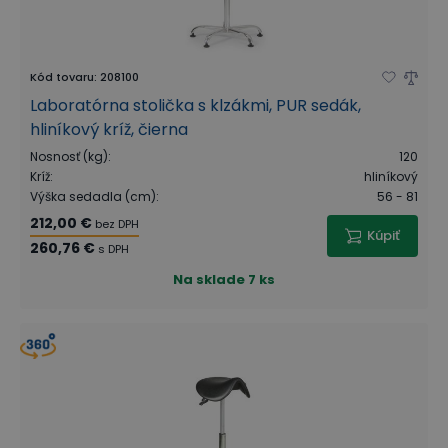
Kód tovaru
:
208100
Laboratórna stolička s klzákmi, PUR sedák,
hliníkový kríž, čierna
Nosnosť (kg)
:
120
Kríž
:
hliníkový
Výška sedadla (cm)
:
56 - 81
212,00 €
bez DPH
Kúpiť
260,76 €
s DPH
Na sklade
7 ks