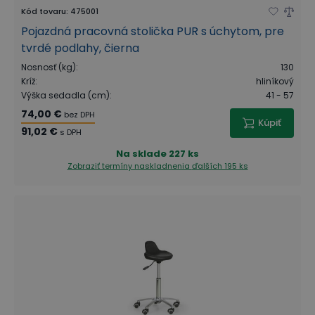
Kód tovaru
:
475001
Pojazdná pracovná stolička PUR s úchytom, pre
tvrdé podlahy, čierna
Nosnosť (kg)
:
130
Kríž
:
hliníkový
Výška sedadla (cm)
:
41 - 57
74,00 €
bez DPH
Kúpiť
91,02 €
s DPH
Na sklade
227 ks
Zobraziť termíny naskladnenia
ďalších 195 ks