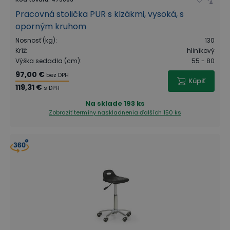
Pracovná stolička PUR s klzákmi, vysoká, s
oporným kruhom
Nosnosť (kg)
:
130
Kríž
:
hliníkový
Výška sedadla (cm)
:
55 - 80
97,00 €
bez DPH
Kúpiť
119,31 €
s DPH
Na sklade
193 ks
Zobraziť termíny naskladnenia
ďalších 150 ks