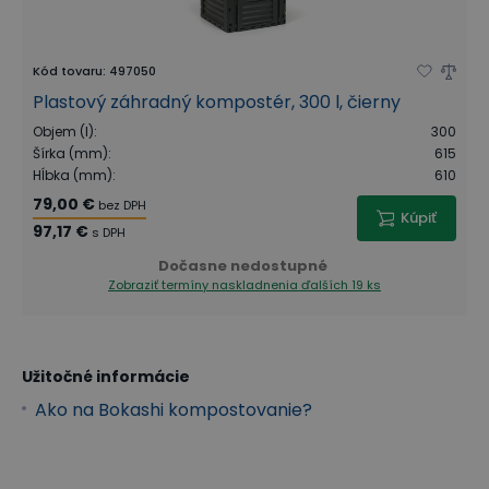
Kód tovaru
:
497050
Plastový záhradný kompostér, 300 l, čierny
Objem (l)
:
300
Šírka (mm)
:
615
Hĺbka (mm)
:
610
79,00 €
bez DPH
Kúpiť
97,17 €
s DPH
Dočasne nedostupné
Zobraziť termíny naskladnenia
ďalších 19 ks
Užitočné informácie
Ako na Bokashi kompostovanie?