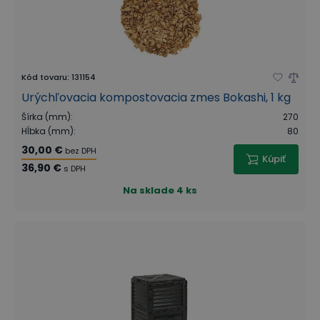
Kód tovaru
:
131154
Urýchľovacia kompostovacia zmes Bokashi, 1 kg
Šírka (mm)
:
270
Hĺbka (mm)
:
80
30,00 €
bez DPH
Kúpiť
36,90 €
s DPH
Na sklade
4 ks