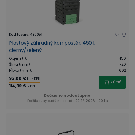
Kód tovaru
:
497051
Plastový záhradný kompostér, 450 l,
čierny/zelený
Objem (l)
:
450
Šírka (mm)
:
720
Hĺbka (mm)
:
692
93,00 €
bez DPH
Kúpiť
114,39 €
s DPH
Dočasne nedostupné
Ďalšie kusy budú na sklade 22. 12. 2026 - 20 ks