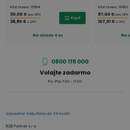
Kód tovaru
:
131154
Kód tovaru
:
131152
30,00 €
87,00 €
bez DPH
bez DPH
Kúpiť
36,90 €
107,01 €
s DPH
s DPH
Na sklade
4 ks
Na 
0800 115 000
Volajte zadarmo
Po-Pia 7:00 - 17:00
Vybavíme Vašu firmu do 24 hodín
B2B Partner s.r.o.