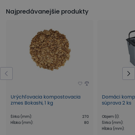
Najpredávanejšie produkty
Urýchľovacia kompostovacia
Domáci kompos
zmes Bokashi, 1 kg
súprava 2 ks
Šírka (mm)
:
270
Objem (l)
:
Hĺbka (mm)
:
80
Šírka (mm)
:
Hĺbka (mm)
: