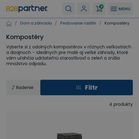
0
MENU
/
Dom a záhrada
/
Pestovanie rastlín
/
Kompostéry
Kompostéry
Vyberte si z odolných kompostérov v rôznych veľkostiach
a dizajnoch – ideálnych pre malé aj veľké záhrady, ktoré
vám uľahčia udržateľnú starostlivosť o zeleň a znížia
množstvo odpadu.
Filtr
Radenie
4
produkty