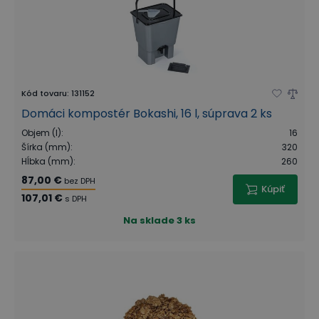
Kód tovaru
:
131152
Domáci kompostér Bokashi, 16 l, súprava 2 ks
Objem (l)
:
16
Šírka (mm)
:
320
Hĺbka (mm)
:
260
87,00 €
bez DPH
Kúpiť
107,01 €
s DPH
Na sklade
3 ks