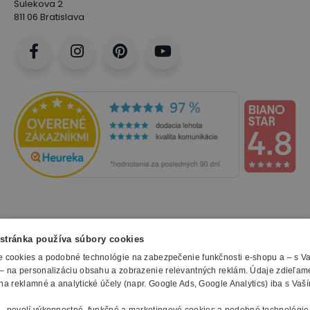
Šulekova 2
811 06 Bratislava
NAKUPOVANIE
stránka používa súbory cookies
 cookies a podobné technológie na zabezpečenie funkčnosti e-shopu a – s V
Všetko o nákupe
– na personalizáciu obsahu a zobrazenie relevantných reklám. Údaje zdieľam
SLUŽBY
Obchodné podmienky
na reklamné a analytické účely (napr. Google Ads, Google Analytics) iba s Vaš
Doprava a montáž
Naše katalógy