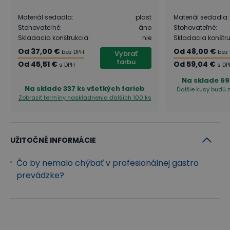
Materiál sedadla
:
plast
Materiál sedadla
:
Stohovateľné
:
áno
Stohovateľné
:
Skladacia konštrukcia
:
nie
Skladacia konštr
Od
37,00 €
Od
48,00 €
bez DPH
bez
Vybrať
farbu
Od
45,51 €
Od
59,04 €
s DPH
s DP
Na sklade
69
Na sklade
337 ks všetkých farieb
Ďalšie kusy budú n
Zobraziť termíny naskladnenia
ďalších 100 ks
UŽITOČNÉ INFORMÁCIE
Čo by nemalo chýbať v profesionálnej gastro
prevádzke?