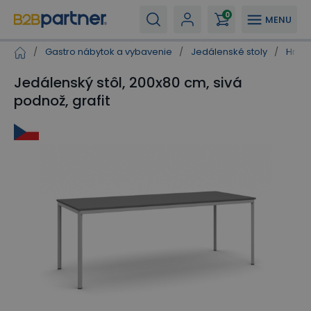
0
MENU
/
Gastro nábytok a vybavenie
/
Jedálenské stoly
/
Hrana
Jedálenský stôl, 200x80 cm, sivá
podnož, grafit