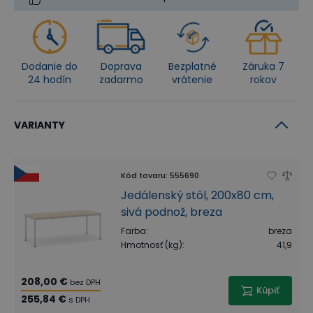
Dodanie do
Doprava
Bezplatné
Záruka 7
24 hodín
zadarmo
vrátenie
rokov
VARIANTY
Kód tovaru
:
555690
Jedálenský stôl, 200x80 cm,
sivá podnož, breza
Farba
:
breza
Hmotnosť (kg)
:
41,9
208,00 €
bez DPH
Kúpiť
255,84 €
s DPH