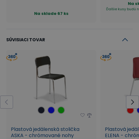
Na s
Ďalšie kusy budú n
Na sklade
67 ks
SÚVISIACI TOVAR
Plastová jedálenská stolička
Plastová jedá
ASKA - chrómované nohy
ELENA - chró