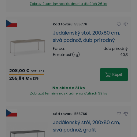
Zobraziť termíny naskladnenia
ďalších 26 ks
Kód tovaru
:
555776
Jedálenský stôl, 200x80 cm,
sivá podnož, dub prírodný
Farba
:
dub prírodný
Hmotnosť (kg)
:
40,3
208,00 €
bez DPH
Kúpiť
255,84 €
s DPH
Na sklade
31 ks
Zobraziť termíny naskladnenia
ďalších 39 ks
Kód tovaru
:
555766
Jedálenský stôl, 200x80 cm,
sivá podnož, grafit