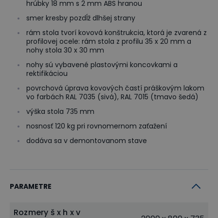
hrúbky 18 mm s 2 mm ABS hranou
smer kresby pozdĺž dlhšej strany
rám stola tvorí kovová konštrukcia, ktorá je zvarená z
profilovej ocele: rám stola z profilu 35 x 20 mm a
nohy stola 30 x 30 mm
nohy sú vybavené plastovými koncovkami a
rektifikáciou
povrchová úprava kovových častí práškovým lakom
vo farbách RAL 7035 (sivá), RAL 7015 (tmavo šedá)
výška stola 735 mm
nosnosť 120 kg pri rovnomernom zaťažení
dodáva sa v demontovanom stave
PARAMETRE
Rozmery š x h x v