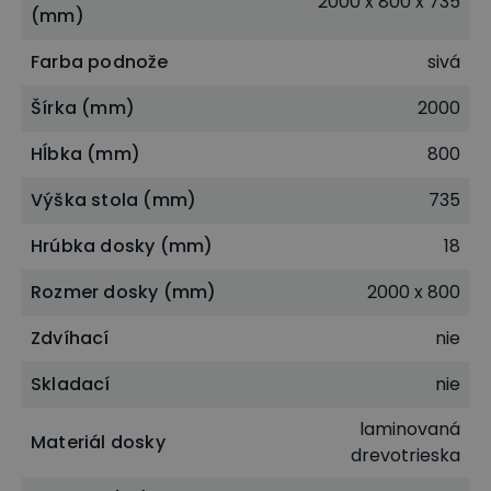
2000 x 800 x 735
(mm)
Farba podnože
sivá
Šírka (mm)
2000
Hĺbka (mm)
800
Výška stola (mm)
735
Hrúbka dosky (mm)
18
Rozmer dosky (mm)
2000 x 800
Zdvíhací
nie
Skladací
nie
laminovaná
Materiál dosky
drevotrieska