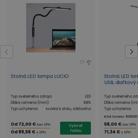
Stolná LED lampa LUCIO
Stolná LED la
USB, diaľkový
Typ svetelného zdroja
:
LED
Typ svetelného zd
Dĺžka ramena (mm)
:
685
Dĺžka ramena (m
Typ uchytenia
:
svorka k stolu, základňa
Typ uchytenia
:
Kód tovaru
:
808001
Od
72,00 €
58,00 €
bez DPH
bez DPH
Vybrať
farbu
Od
88,56 €
71,34 €
s DPH
s DPH