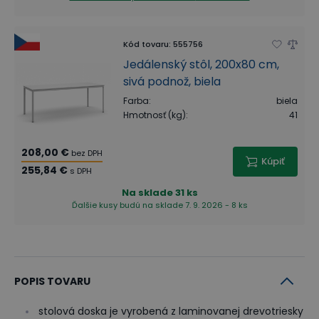
Kód tovaru
:
555756
Jedálenský stôl, 200x80 cm,
sivá podnož, biela
Farba
:
biela
Hmotnosť (kg)
:
41
208,00 €
bez DPH
Kúpiť
255,84 €
s DPH
Na sklade
31 ks
Ďalšie kusy budú na sklade 7. 9. 2026 - 8 ks
POPIS TOVARU
stolová doska je vyrobená z laminovanej drevotriesky