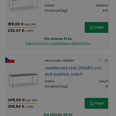
Farba
:
čerešňa
Hmotnosť (kg)
:
41,9
189,00 €
bez DPH
Kúpiť
232,47 €
s DPH
Na sklade
31 ks
Zobraziť termíny naskladnenia
ďalších 27 ks
Kód tovaru
:
555694
Jedálenský stôl, 200x80 cm,
sivá podnož, orech
Farba
:
orech
Hmotnosť (kg)
:
41
208,00 €
bez DPH
Kúpiť
255,84 €
s DPH
Na sklade
30 ks