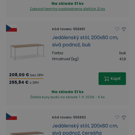
Na sklade
31 ks
Zobraziť termíny naskladnenia
ďalších 21 ks
Kód tovaru
:
555691
Jedálenský stôl, 200x80 cm,
sivá podnož, buk
Farba
:
buk
Hmotnosť (kg)
:
41,9
208,00 €
bez DPH
Kúpiť
255,84 €
s DPH
Na sklade
31 ks
Ďalšie kusy budú na sklade 7. 9. 2026 - 5 ks
Kód tovaru
:
555692
Jedálenský stôl, 200x80 cm,
sivá podnož, čerešňa