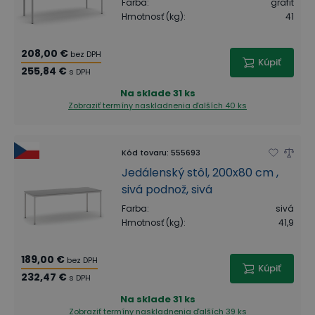
Farba
:
grafit
Hmotnosť (kg)
:
41
208,00 €
bez DPH
Kúpiť
255,84 €
s DPH
Na sklade
31 ks
Zobraziť termíny naskladnenia
ďalších 40 ks
Kód tovaru
:
555693
Jedálenský stôl, 200x80 cm ,
sivá podnož, sivá
Farba
:
sivá
Hmotnosť (kg)
:
41,9
189,00 €
bez DPH
Kúpiť
232,47 €
s DPH
Na sklade
31 ks
Zobraziť termíny naskladnenia
ďalších 39 ks