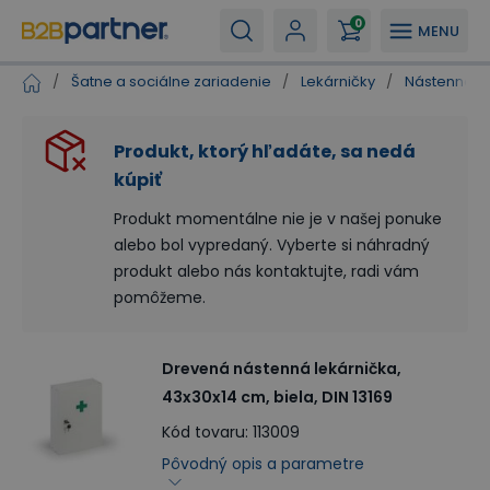
0
MENU
/
Šatne a sociálne zariadenie
/
Lekárničky
/
Nástenné le
Produkt, ktorý hľadáte, sa nedá
kúpiť
Produkt momentálne nie je v našej ponuke
alebo bol vypredaný. Vyberte si náhradný
produkt alebo nás kontaktujte, radi vám
pomôžeme.
Drevená nástenná lekárnička,
43x30x14 cm, biela, DIN 13169
Kód tovaru
:
113009
Pôvodný opis a parametre