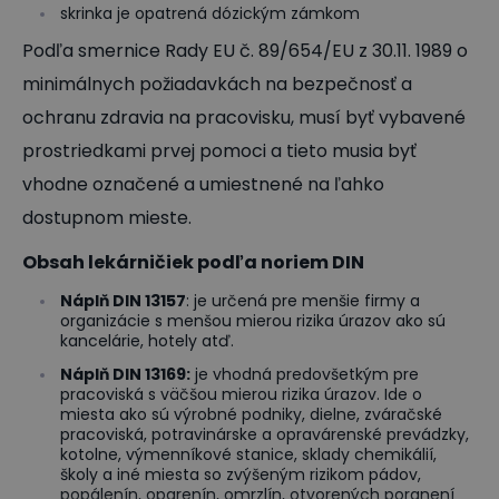
skrinka je opatrená dózickým zámkom
Podľa smernice Rady EU č. 89/654/EU z 30.11. 1989 o
minimálnych požiadavkách na bezpečnosť a
ochranu zdravia na pracovisku, musí byť vybavené
prostriedkami prvej pomoci a tieto musia byť
vhodne označené a umiestnené na ľahko
dostupnom mieste.
O
bsah lekárničiek podľa noriem DIN
Náplň DIN 13157
: je určená pre menšie firmy a
organizácie s menšou mierou rizika úrazov ako sú
kancelárie, hotely atď.
Náplň DIN 13169:
je vhodná predovšetkým pre
pracoviská s väčšou mierou rizika úrazov. Ide o
miesta ako sú výrobné podniky, dielne, zváračské
pracoviská, potravinárske a opravárenské prevádzky,
kotolne, výmenníkové stanice, sklady chemikálií,
školy a iné miesta so zvýšeným rizikom pádov,
popálenín, oparenín, omrzlín, otvorených poranení