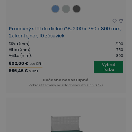
Pracovný stôl do dielne G8, 2100 x 750 x 800 mm,
2x kontejner, 10 zásuviek
Dĺžka (mm)
:
2100
Hĺbka (mm)
:
750
Výška (mm)
:
800
802,00 €
bez DPH
Vybrať
farbu
986,46 €
s DPH
Dočasne nedostupné
Zobraziť termíny naskladnenia
ďalších 67 ks