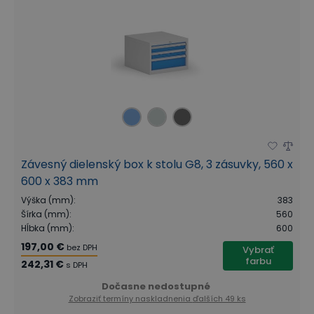
Závesný dielenský box k stolu G8, 3 zásuvky, 560 x
600 x 383 mm
Výška (mm)
:
383
Šírka (mm)
:
560
Hĺbka (mm)
:
600
197,00 €
bez DPH
Vybrať
farbu
242,31 €
s DPH
Dočasne nedostupné
Zobraziť termíny naskladnenia
ďalších 49 ks