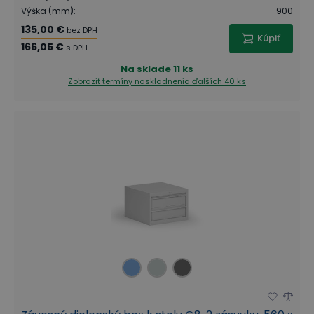
Výška (mm)
:
900
135,00 €
bez DPH
Kúpiť
166,05 €
s DPH
Na sklade
11 ks
Zobraziť termíny naskladnenia
ďalších 40 ks