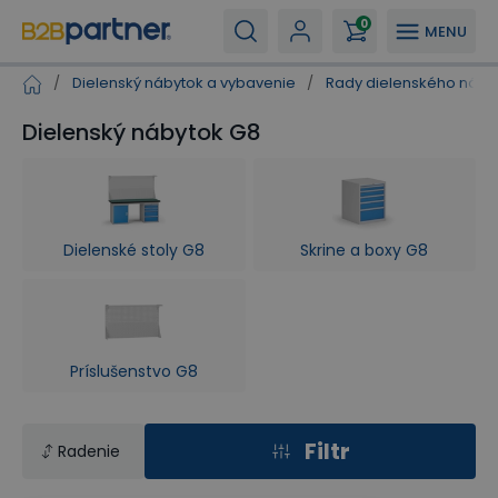
0
MENU
/
Dielenský nábytok a vybavenie
/
Rady dielenského náby
Dielenský nábytok G8
Dielenské stoly G8
Skrine a boxy G8
Príslušenstvo G8
Filtr
Radenie