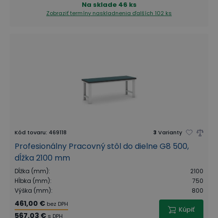
Na sklade
46 ks
Zobraziť termíny naskladnenia
ďalších 102 ks
Kód tovaru
:
469118
3
Varianty
Profesionálny Pracovný stôl do dielne G8 500,
dĺžka 2100 mm
Dĺžka (mm)
:
2100
Hĺbka (mm)
:
750
Výška (mm)
:
800
461,00 €
bez DPH
Kúpiť
567,03 €
s DPH