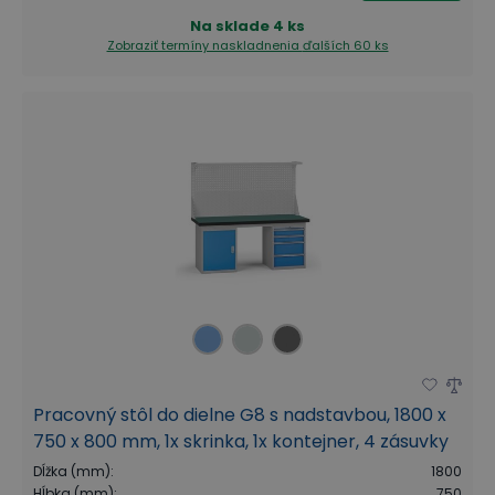
Na sklade
4 ks
Zobraziť termíny naskladnenia
ďalších 60 ks
Pracovný stôl do dielne G8 s nadstavbou, 1800 x
750 x 800 mm, 1x skrinka, 1x kontejner, 4 zásuvky
Dĺžka (mm)
:
1800
Hĺbka (mm)
:
750