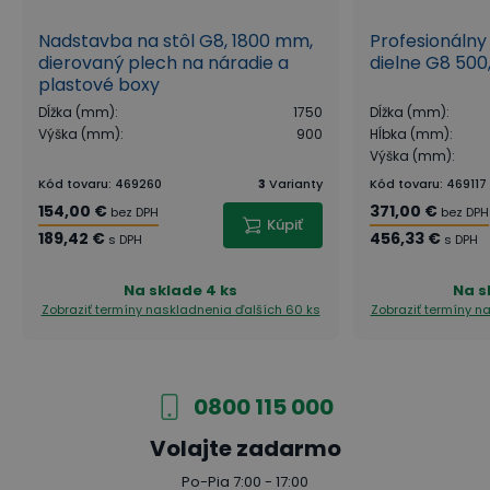
Nadstavba na stôl G8, 1800 mm,
Profesionálny
dierovaný plech na náradie a
dielne G8 500
plastové boxy
Dĺžka (mm)
:
1750
Dĺžka (mm)
:
Výška (mm)
:
900
Hĺbka (mm)
:
Výška (mm)
:
Kód tovaru
:
469260
3
Varianty
Kód tovaru
:
469117
154,00 €
371,00 €
bez DPH
bez DPH
Kúpiť
189,42 €
456,33 €
s DPH
s DPH
Na sklade
4 ks
Na s
Zobraziť termíny naskladnenia
ďalších 60 ks
Zobraziť termíny 
0800 115 000
Volajte zadarmo
Po-Pia 7:00 - 17:00