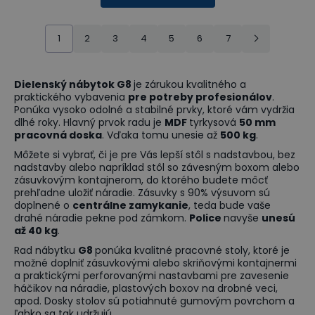
1
2
3
4
5
6
7
Dielenský nábytok G8
je zárukou kvalitného a
praktického vybavenia
pre potreby profesionálov
.
Ponúka vysoko odolné a stabilné prvky, ktoré vám vydržia
dlhé roky. Hlavný prvok radu je
MDF
tyrkysová
50 mm
pracovná doska
. Vďaka tomu unesie až
500 kg
.
Môžete si vybrať, či je pre Vás lepší stôl s nadstavbou, bez
nadstavby alebo napríklad stôl so závesným boxom alebo
zásuvkovým kontajnerom, do ktorého budete môcť
prehľadne uložiť náradie. Zásuvky s 90% výsuvom sú
doplnené o
centrálne zamykanie
, teda bude vaše
drahé náradie pekne pod zámkom.
Police
navyše
unesú
až 40 kg
.
Rad nábytku
G8
ponúka kvalitné pracovné stoly, ktoré je
možné doplniť zásuvkovými alebo skriňovými kontajnermi
a praktickými perforovanými nastavbami pre zavesenie
háčikov na náradie, plastových boxov na drobné veci,
apod. Dosky stolov sú potiahnuté gumovým povrchom a
ľahko sa tak udržujú.