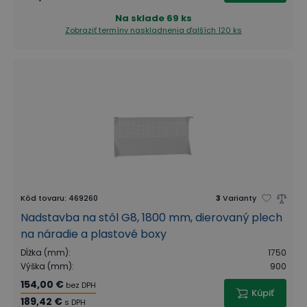
Na sklade
69 ks
Zobraziť termíny naskladnenia
ďalších 120 ks
Kód tovaru
:
469260
3
Varianty
Nadstavba na stôl G8, 1800 mm, dierovaný plech
na náradie a plastové boxy
Dĺžka (mm)
:
1750
Výška (mm)
:
900
154,00 €
bez DPH
Kúpiť
189,42 €
s DPH