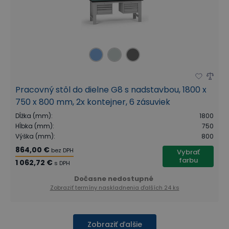
Pracovný stôl do dielne G8 s nadstavbou, 1800 x
750 x 800 mm, 2x kontejner, 6 zásuviek
Dĺžka (mm)
:
1800
Hĺbka (mm)
:
750
Výška (mm)
:
800
864,00 €
bez DPH
Vybrať
farbu
1 062,72 €
s DPH
Dočasne nedostupné
Zobraziť termíny naskladnenia
ďalších 24 ks
Zobraziť ďalšie