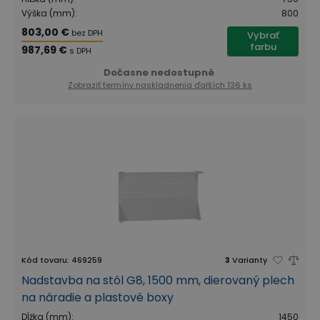
Výška (mm)
:
800
803,00 €
bez DPH
Vybrať
farbu
987,69 €
s DPH
Dočasne nedostupné
Zobraziť termíny naskladnenia
ďalších 136 ks
Kód tovaru
:
469259
3
Varianty
Nadstavba na stôl G8, 1500 mm, dierovaný plech
na náradie a plastové boxy
Dĺžka (mm)
:
1450