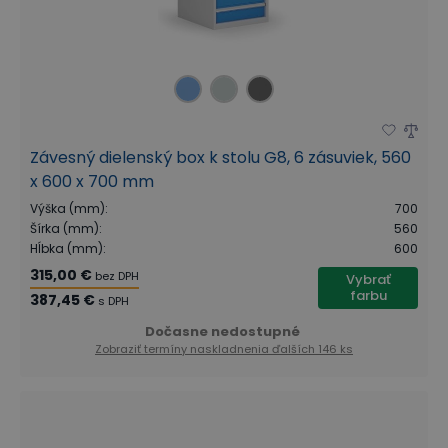
Závesný dielenský box k stolu G8, 6 zásuviek, 560
x 600 x 700 mm
Výška (mm)
:
700
Šírka (mm)
:
560
Hĺbka (mm)
:
600
315,00 €
bez DPH
Vybrať
farbu
387,45 €
s DPH
Dočasne nedostupné
Zobraziť termíny naskladnenia
ďalších 146 ks