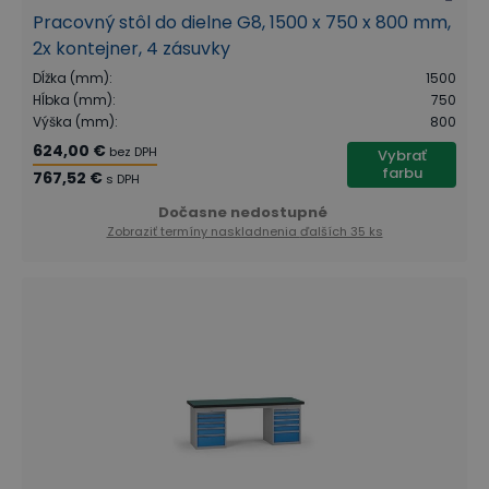
Pracovný stôl do dielne G8, 1500 x 750 x 800 mm,
2x kontejner, 4 zásuvky
Dĺžka (mm)
:
1500
Hĺbka (mm)
:
750
Výška (mm)
:
800
624,00 €
bez DPH
Vybrať
farbu
767,52 €
s DPH
Dočasne nedostupné
Zobraziť termíny naskladnenia
ďalších 35 ks