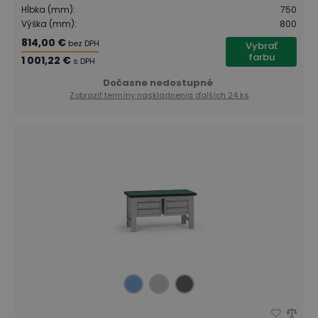
Hĺbka (mm)
:
750
Výška (mm)
:
800
814,00 €
bez DPH
Vybrať
farbu
1 001,22 €
s DPH
Dočasne nedostupné
Zobraziť termíny naskladnenia
ďalších 24 ks