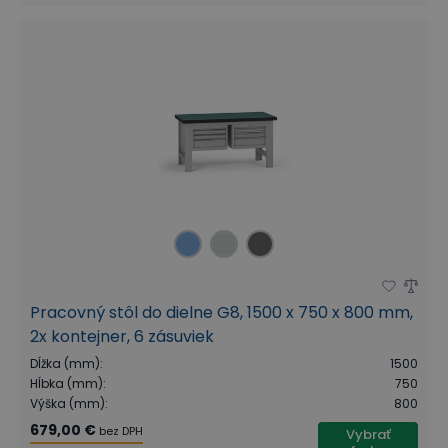
Pracovný stôl do dielne G8, 1500 x 750 x 800 mm,
2x kontejner, 6 zásuviek
Dĺžka (mm)
:
1500
Hĺbka (mm)
:
750
Výška (mm)
:
800
679,00 €
bez DPH
Vybrať