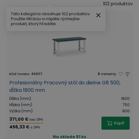
102
produktov
Táto kategória obsahuje 102 produktov.
Použite filtráciu a nájdite rýchlejšie
produkt, ktorý hľadáte.
Kód tovaru
:
469117
3
Varianty
Profesionálny Pracovný stôl do dielne G8 500,
dĺžka 1800 mm
Dĺžka (mm)
:
1800
Hĺbka (mm)
:
750
Výška (mm)
:
800
371,00 €
bez DPH
Kúpiť
456,33 €
s DPH
Na sklade
51 ks