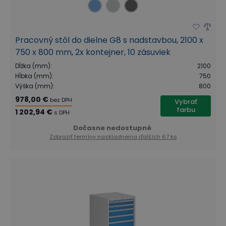
Pracovný stôl do dielne G8 s nadstavbou, 2100 x
750 x 800 mm, 2x kontejner, 10 zásuviek
Dĺžka (mm)
:
2100
Hĺbka (mm)
:
750
Výška (mm)
:
800
978,00 €
bez DPH
Vybrať
farbu
1 202,94 €
s DPH
Dočasne nedostupné
Zobraziť termíny naskladnenia
ďalších 67 ks