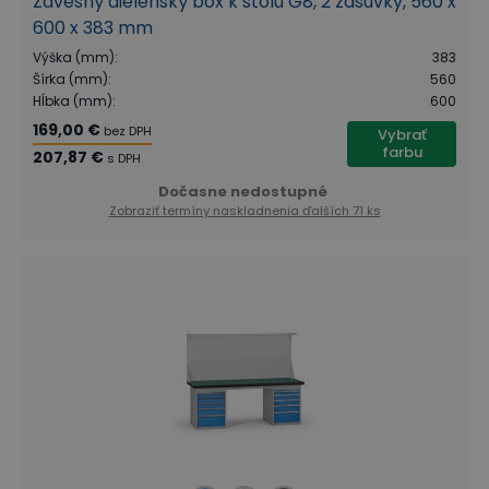
Závesný dielenský box k stolu G8, 2 zásuvky, 560 x
600 x 383 mm
Výška (mm)
:
383
Šírka (mm)
:
560
Hĺbka (mm)
:
600
169,00 €
bez DPH
Vybrať
farbu
207,87 €
s DPH
Dočasne nedostupné
Zobraziť termíny naskladnenia
ďalších 71 ks