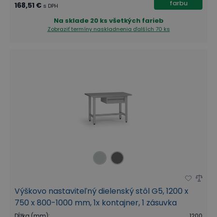
farbu
168,51 €
s DPH
Na sklade
20 ks všetkých farieb
Zobraziť termíny naskladnenia
ďalších 70 ks
Výškovo nastaviteľný dielenský stôl G5, 1200 x
750 x 800-1000 mm, 1x kontajner, 1 zásuvka
Dĺžka (mm)
:
1200