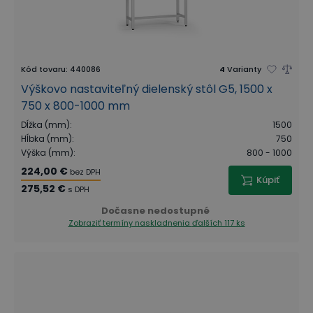
Kód tovaru
:
440086
4
Varianty
Výškovo nastaviteľný dielenský stôl G5, 1500 x
750 x 800-1000 mm
Dĺžka (mm)
:
1500
Hĺbka (mm)
:
750
Výška (mm)
:
800 - 1000
224,00 €
bez DPH
Kúpiť
275,52 €
s DPH
Dočasne nedostupné
Zobraziť termíny naskladnenia
ďalších 117 ks