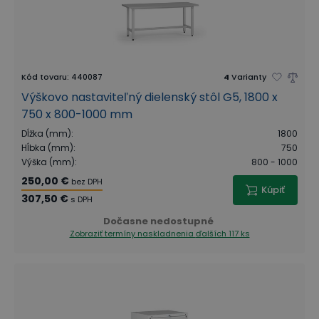
Kód tovaru
:
440087
4
Varianty
Výškovo nastaviteľný dielenský stôl G5, 1800 x
750 x 800-1000 mm
Dĺžka (mm)
:
1800
Hĺbka (mm)
:
750
Výška (mm)
:
800 - 1000
250,00 €
bez DPH
Kúpiť
307,50 €
s DPH
Dočasne nedostupné
Zobraziť termíny naskladnenia
ďalších 117 ks