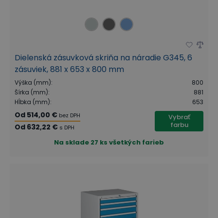
Dielenská zásuvková skriňa na náradie G345, 6
zásuviek, 881 x 653 x 800 mm
Výška (mm)
:
800
Šírka (mm)
:
881
Hĺbka (mm)
:
653
Od
514,00 €
bez DPH
Vybrať
farbu
Od
632,22 €
s DPH
Na sklade
27 ks všetkých farieb