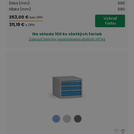
Šírka (mm)
:
565
Hĺbka (mm)
:
580
253,00 €
bez DPH
Vybrať
farbu
311,19 €
s DPH
Na sklade
100 ks všetkých farieb
Zobraziť termíny naskladnenia
ďalších 147 ks