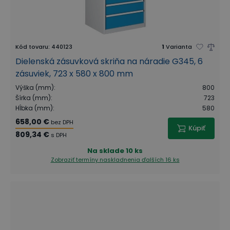
Kód tovaru
:
440123
1
Varianta
Dielenská zásuvková skriňa na náradie G345, 6
zásuviek, 723 x 580 x 800 mm
Výška (mm)
:
800
Šírka (mm)
:
723
Hĺbka (mm)
:
580
658,00 €
bez DPH
Kúpiť
809,34 €
s DPH
Na sklade
10 ks
Zobraziť termíny naskladnenia
ďalších 16 ks