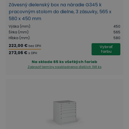
Závesný dielenský box na náradie G345 k
pracovným stolom do dielne, 3 zásuvky, 565 x
580 x 450 mm
Výška (mm)
:
450
Šírka (mm)
:
565
Hĺbka (mm)
:
580
222,00 €
bez DPH
Vybrať
farbu
273,06 €
s DPH
Na sklade
65 ks všetkých farieb
Zobraziť termíny naskladnenia
ďalších 198 ks