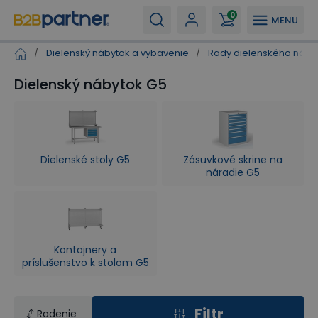
0
MENU
/
Dielenský nábytok a vybavenie
/
Rady dielenského náby
Dielenský nábytok G5
Dielenské stoly G5
Zásuvkové skrine na
náradie G5
Kontajnery a
príslušenstvo k stolom G5
Filtr
Radenie