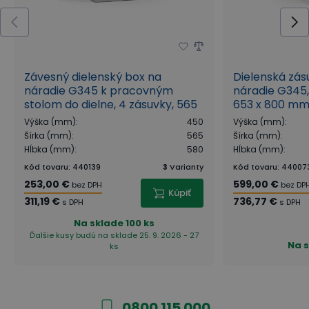
Závesný dielenský box na
Dielenská zás
náradie G345 k pracovným
náradie G345, 
stolom do dielne, 4 zásuvky, 565
653 x 800 mm
x 580 x 450 mm, modrá
Výška (mm)
:
450
Výška (mm)
:
Šírka (mm)
:
565
Šírka (mm)
:
Hĺbka (mm)
:
580
Hĺbka (mm)
:
Kód tovaru
:
440139
3
Varianty
Kód tovaru
:
44007
253,00 €
599,00 €
bez DPH
bez DP
Kúpiť
311,19 €
736,77 €
s DPH
s DPH
Na sklade
100 ks
Ďalšie kusy budú na sklade 25. 9. 2026 - 27
Na 
ks
0800 115 000