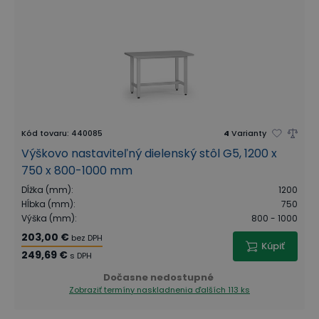
Kód tovaru
:
440085
4
Varianty
Výškovo nastaviteľný dielenský stôl G5, 1200 x
750 x 800-1000 mm
Dĺžka (mm)
:
1200
Hĺbka (mm)
:
750
Výška (mm)
:
800 - 1000
203,00 €
bez DPH
Kúpiť
249,69 €
s DPH
Dočasne nedostupné
Zobraziť termíny naskladnenia
ďalších 113 ks