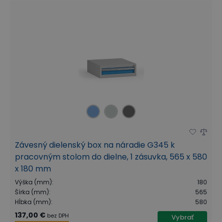
Závesný dielenský box na náradie G345 k
pracovným stolom do dielne, 1 zásuvka, 565 x 580
x 180 mm
Výška (mm)
:
180
Šírka (mm)
:
565
Hĺbka (mm)
:
580
137,00 €
bez DPH
Vybrať