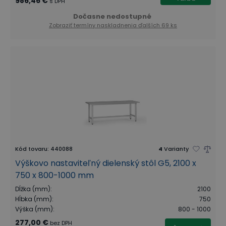
986,46 €
s DPH
Dočasne nedostupné
Zobraziť termíny naskladnenia
ďalších 69 ks
Kód tovaru
:
440088
4
Varianty
Výškovo nastaviteľný dielenský stôl G5, 2100 x
750 x 800-1000 mm
Dĺžka (mm)
:
2100
Hĺbka (mm)
:
750
Výška (mm)
:
800 - 1000
277,00 €
bez DPH