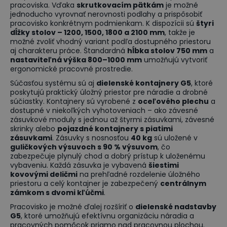
pracoviska. Vďaka
skrutkovacím pätkám
je možné
jednoducho vyrovnať nerovnosti podlahy a prispôsobiť
pracovisko konkrétnym podmienkam. K dispozícii sú
štyri
dĺžky stolov – 1200, 1500, 1800 a 2100 mm
, takže je
možné zvoliť vhodný variant podľa dostupného priestoru
aj charakteru práce. Štandardná
hĺbka stolov 750 mm
a
nastaviteľná výška 800–1000 mm
umožňujú vytvoriť
ergonomické pracovné prostredie.
Súčasťou systému sú aj
dielenské kontajnery G5
, ktoré
poskytujú praktický úložný priestor pre náradie a drobné
súčiastky. Kontajnery sú vyrobené z
oceľového plechu
a
dostupné v niekoľkých vyhotoveniach – ako závesné
zásuvkové moduly s jednou až štyrmi zásuvkami, závesné
skrinky alebo
pojazdné kontajnery s piatimi
zásuvkami
. Zásuvky s nosnosťou
40 kg
sú uložené v
guličkových výsuvoch s 90 % výsuvom
, čo
zabezpečuje plynulý chod a dobrý prístup k uloženému
vybaveniu. Každá zásuvka je vybavená
šiestimi
kovovými deličmi
na prehľadné rozdelenie úložného
priestoru a celý kontajner je zabezpečený
centrálnym
zámkom s dvomi kľúčmi
.
Pracovisko je možné ďalej rozšíriť o
dielenské nadstavby
G5
, ktoré umožňujú efektívnu organizáciu náradia a
pracovných pomôcok priamo nad pracovnou plochou.