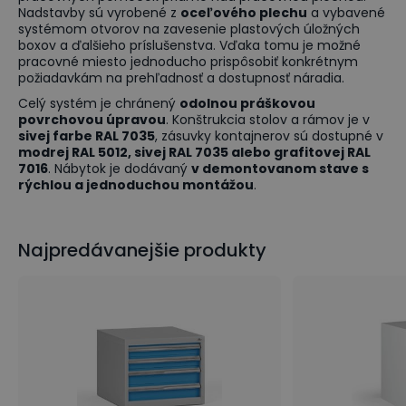
Nadstavby sú vyrobené z
oceľového plechu
a vybavené
systémom otvorov na zavesenie plastových úložných
boxov a ďalšieho príslušenstva. Vďaka tomu je možné
pracovné miesto jednoducho prispôsobiť konkrétnym
požiadavkám na prehľadnosť a dostupnosť náradia.
Celý systém je chránený
odolnou práškovou
povrchovou úpravou
. Konštrukcia stolov a rámov je v
sivej farbe RAL 7035
, zásuvky kontajnerov sú dostupné v
modrej RAL 5012, sivej RAL 7035 alebo grafitovej RAL
7016
. Nábytok je dodávaný
v demontovanom stave s
rýchlou a jednoduchou montážou
.
Najpredávanejšie produkty