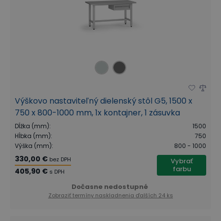
Výškovo nastaviteľný dielenský stôl G5, 1500 x
750 x 800-1000 mm, 1x kontajner, 1 zásuvka
Dĺžka (mm)
:
1500
Hĺbka (mm)
:
750
Výška (mm)
:
800 - 1000
330,00 €
bez DPH
Vybrať
farbu
405,90 €
s DPH
Dočasne nedostupné
Zobraziť termíny naskladnenia
ďalších 24 ks