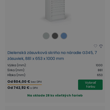
Dielenská zásuvková skriňa na náradie G345, 7
zásuviek, 881 x 653 x 1000 mm
Výška (mm)
:
1000
Šírka (mm)
:
881
Hĺbka (mm)
:
653
Od
604,00 €
bez DPH
Vybrať
farbu
Od
742,92 €
s DPH
Na sklade
28 ks všetkých farieb