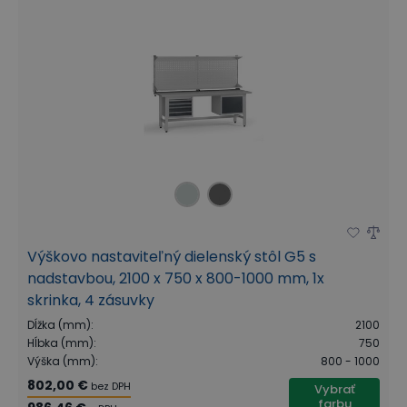
Výškovo nastaviteľný dielenský stôl G5 s
nadstavbou, 2100 x 750 x 800-1000 mm, 1x
skrinka, 4 zásuvky
Dĺžka (mm)
:
2100
Hĺbka (mm)
:
750
Výška (mm)
:
800 - 1000
802,00 €
bez DPH
Vybrať
farbu