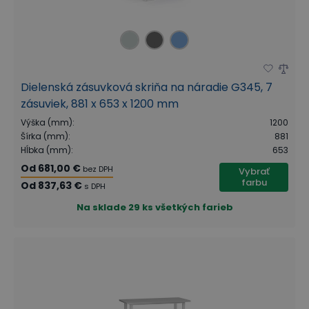
Dielenská zásuvková skriňa na náradie G345, 7
zásuviek, 881 x 653 x 1200 mm
Výška (mm)
:
1200
Šírka (mm)
:
881
Hĺbka (mm)
:
653
Od
681,00 €
bez DPH
Vybrať
farbu
Od
837,63 €
s DPH
Na sklade
29 ks všetkých farieb