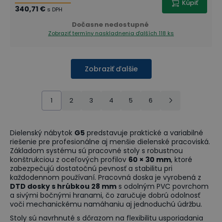
Kúpiť
340,71 €
s DPH
Dočasne nedostupné
Zobraziť termíny naskladnenia
ďalších 118 ks
Zobraziť ďalšie
1
2
3
4
5
6
Dielenský nábytok
G5
predstavuje praktické a variabilné
riešenie pre profesionálne aj menšie dielenské pracoviská.
Základom systému sú pracovné stoly s robustnou
konštrukciou z oceľových profilov
60 × 30 mm
, ktoré
zabezpečujú dostatočnú pevnosť a stabilitu pri
každodennom používaní. Pracovná doska je vyrobená z
DTD dosky s hrúbkou 28 mm
s odolným PVC povrchom
a sivými bočnými hranami, čo zaručuje dobrú odolnosť
voči mechanickému namáhaniu aj jednoduchú údržbu.
Stoly sú navrhnuté s dôrazom na flexibilitu usporiadania