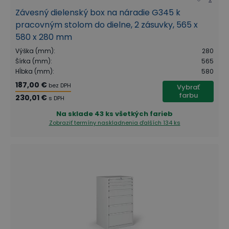
Závesný dielenský box na náradie G345 k
pracovným stolom do dielne, 2 zásuvky, 565 x
580 x 280 mm
Výška (mm)
:
280
Šírka (mm)
:
565
Hĺbka (mm)
:
580
187,00 €
bez DPH
Vybrať
farbu
230,01 €
s DPH
Na sklade
43 ks všetkých farieb
Zobraziť termíny naskladnenia
ďalších 134 ks