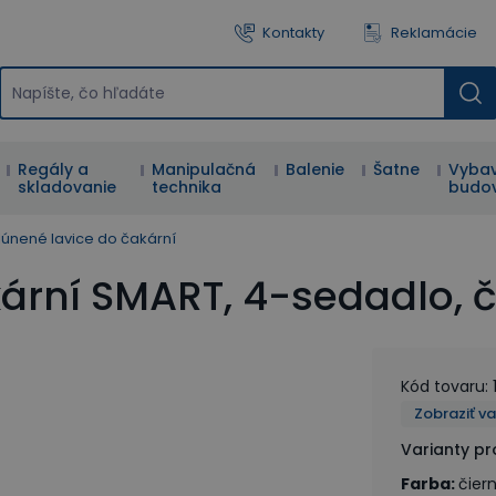
Kontakty
Reklamácie
Regály a
Manipulačná
Balenie
Šatne
Vybav
skladovanie
technika
budo
únené lavice do čakární
ární SMART, 4-sedadlo, č
Kód tovaru
:
Zobraziť v
Varianty p
Farba
:
čier