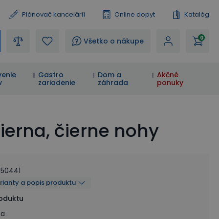
Plánovač kancelárií
Online dopyt
Katalóg
0
?
Všetko o nákupe
enie
Gastro
Dom a
Akčné
v
zariadenie
záhrada
ponuky
ierna, čierne nohy
150441
arianty a popis produktu
roduktu
na