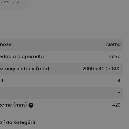
 2026 - 2 ks
dnože
čierna
sedadla a operadla
látka
ozmery š x h x v (mm)
2000 x 400 x 800
st
4
-
 zeme (mm)
420
rí do kategórií
: