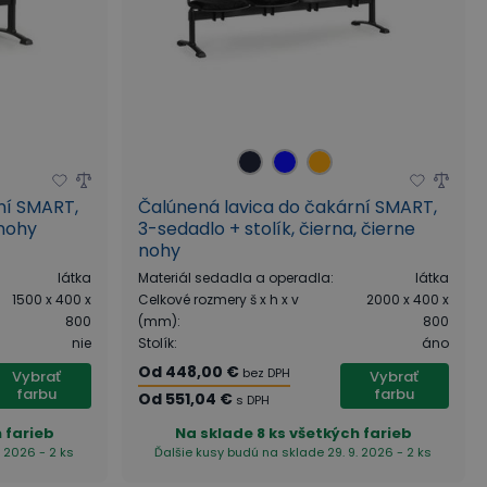
ní SMART,
Čalúnená lavica do čakární SMART,
 nohy
3-sedadlo + stolík, čierna, čierne
nohy
látka
Materiál sedadla a operadla
:
látka
1500 x 400 x
Celkové rozmery š x h x v
2000 x 400 x
800
(mm)
:
800
nie
Stolík
:
áno
Od
448,00 €
bez DPH
Vybrať
Vybrať
farbu
farbu
Od
551,04 €
s DPH
 farieb
Na sklade
8 ks všetkých farieb
. 2026 - 2 ks
Ďalšie kusy budú na sklade 29. 9. 2026 - 2 ks