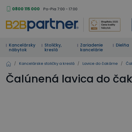
0800 115 000
Po-Pia 7:00 - 17:00
Kancelársky
Stoličky,
Zariadenie
Dielňa
nábytok
kreslá
kancelárie
/
Kancelárske stoličky a kreslá
/
Lavice do čakárne
/
Čal
Čalúnená lavica do čak