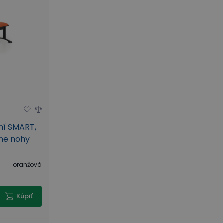
ní SMART,
rne nohy
oranžová
Kúpiť