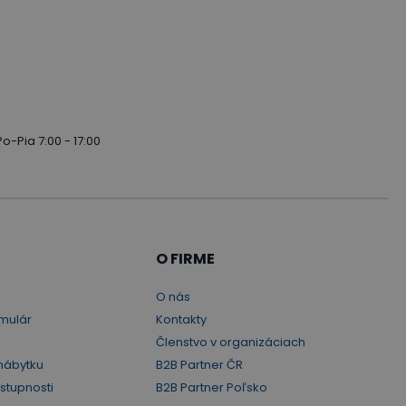
Po-Pia 7:00 - 17:00
O FIRME
O nás
mulár
Kontakty
Členstvo v organizáciach
nábytku
B2B Partner ČR
ístupnosti
B2B Partner Poľsko