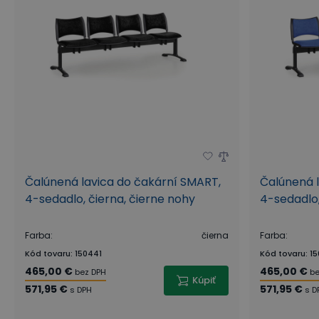
Čalúnená lavica do čakární SMART,
Čalúnená l
4-sedadlo, čierna, čierne nohy
4-sedadlo,
Farba
:
čierna
Farba
:
Kód tovaru
:
150441
Kód tovaru
:
15
465,00 €
465,00 €
bez DPH
be
Kúpiť
571,95 €
571,95 €
s DPH
s D