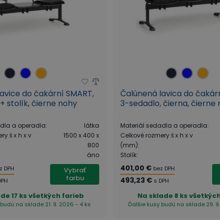
avice do čakární SMART,
Čalúnená lavica do čakár
+ stolík, čierne nohy
3-sedadlo, čierna, čierne
adla a operadla
:
látka
Materiál sedadla a operadla
:
y š x h x v
1500 x 400 x
Celkové rozmery š x h x v
800
(mm)
:
áno
Stolík
:
401,00 €
z DPH
bez DPH
Vybrať
farbu
493,23 €
DPH
s DPH
ade
17 ks všetkých farieb
Na sklade
8 ks všetkých
 budú na sklade 21. 9. 2026 - 4 ks
Ďalšie kusy budú na sklade 29. 9