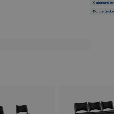
Čalúnené la
Kancelárske 
rske stoličky a kreslá