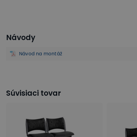
Návody
Čalúnené lavice do čakární
Lavice do čakárne
Kancelá
Návod na montáž
Súvisiaci tovar