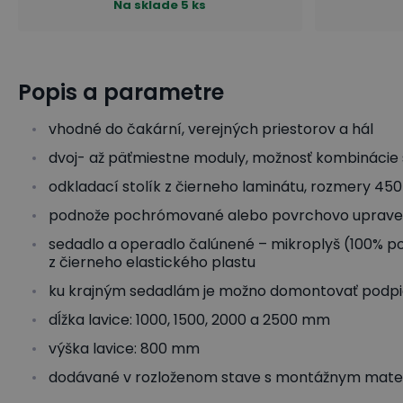
Na sklade
5 ks
Popis a parametre
vhodné do čakární, verejných priestorov a hál
dvoj- až päťmiestne moduly, možnosť kombinácie s
odkladací stolík z čierneho laminátu, rozmery 45
podnože pochrómované alebo povrchovo upraven
sedadlo a operadlo čalúnené – mikroplyš (100% po
z čierneho elastického plastu
ku krajným sedadlám je možno domontovať podpi
dĺžka lavice: 1000, 1500, 2000 a 2500 mm
výška lavice: 800 mm
dodávané v rozloženom stave s montážnym mate