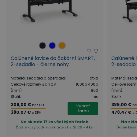
Čalúnené lavice do čakární SMART,
Čalúnené l
2-sedadlo - čierne nohy
2-sedadlo 
Materiál sedadla a operadla
:
látka
Materiál sed
Celkové rozmery š x h x v
1000 x 400 x
Celkové rozmer
(mm)
:
800
(mm)
:
Stolík
:
nie
Stolík
:
309,00 €
389,00 €
bez DPH
be
Vybrať
farbu
380,07 €
478,47 €
s DPH
s 
Na sklade
17 ks všetkých farieb
Na skl
Ďalšie kusy budú na sklade 21. 9. 2026 - 4 ks
Ďalšie kusy