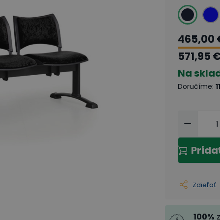
465,00 
571,95 
Na skla
Doručíme
:
1
Prida
Zdieľať
100
%