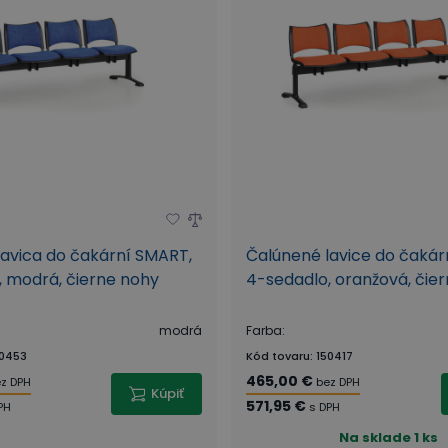
avica do čakární SMART,
Čalúnené lavice do čakár
 modrá, čierne nohy
4-sedadlo, oranžová, čie
modrá
Farba
:
0453
Kód tovaru
:
150417
465,00 €
z DPH
bez DPH
Kúpiť
571,95 €
PH
s DPH
Na sklade
1 ks