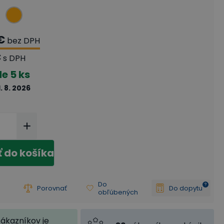
€
bez DPH
€
s DPH
de
5 ks
1. 8. 2026
ť do košíka
Do
Porovnať
Do dopytu
obľúbených
zákazníkov je