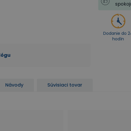
spoko
Dodanie do 2
hodín
alógu
Návody
Súvisiaci tovar