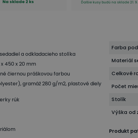
Na sklade
2 ks
Ďalšie kusy budú na sklade 21. 9.
Farba po
edadiel a odkladacieho stolíka
Materiál 
0 x 450 x 20 mm
Celkové r
é čiernou práškovou farbou
lyester), gramáž 280 g/m2, plastové diely
Počet mie
Stolík
erky rúk
Výška od
riálom
Produkt pat