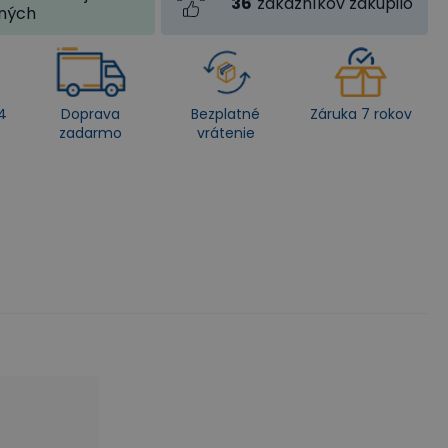
36
zákazníkov zakúpilo
jných
4
Doprava
Bezplatné
Záruka 7 rokov
zadarmo
vrátenie