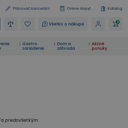
Plánovač kancelárií
Online dopyt
Katalóg
0
?
Všetko o nákupe
enie
Gastro
Dom a
Akčné
v
zariadenie
záhrada
ponuky
odľa predovšetkým