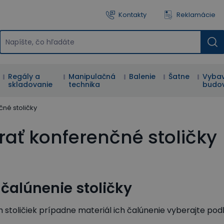
Kontakty
Reklamácie
Regály a
Manipulačná
Balenie
Šatne
Vybav
skladovanie
technika
budo
né stoličky
rať konferenčné stoličky
 čalúnenie stoličky
 stoličiek prípadne materiál ich čalúnenie vyberajte p