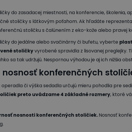
ičky do zasadacej miestnosti, na konferencie, školenia, a
né stoličky s látkovým poťahom. Ak hľadáte reprezentat
nferenčnú stoličku s čalúnením z eko-kože alebo pravej k
ličky do jedálne alebo svačinárny či bufetu, vyberte
plas
vené stoličky
vyrobené spravidla z lisovanej preglejky. Ti
hko sa tak udržujú. Nespornou výhodou je aj ich nižšia ob
 nosnosť konferenčných stoliči
operadla či výška sedadla určujú mieru pohodlia pre sed
oličiek preto uvádzame 4 základné rozmery
, ktoré 
rnosť nosnosti konferenčných stoličiek.
Nosnosť konfe
g.