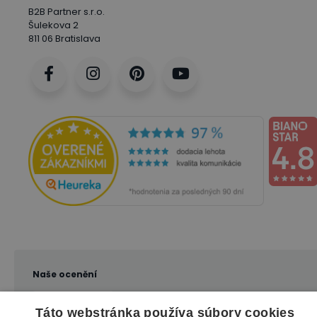
B2B Partner s.r.o.
Šulekova 2
811 06 Bratislava
Naše ocenění
Táto webstránka používa súbory cookies