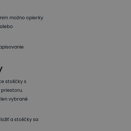
 nim možno opierky
 alebo
zapisovanie
y
e stoličky s
priestoru.
 len vybrané
ožiť a stoličky sa