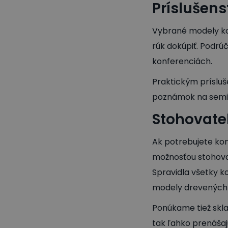
Príslušens
Vybrané modely ko
rúk dokúpiť. Podrú
konferenciách.
Praktickým prísluše
poznámok na seminá
Stohovateľ
Ak potrebujete kon
možnosťou stohovan
Spravidla všetky k
modely drevených s
Ponúkame tiež sklad
tak ľahko prenášaj