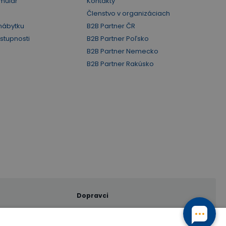
mulár
Kontakty
Členstvo v organizáciach
nábytku
B2B Partner ČR
ístupnosti
B2B Partner Poľsko
B2B Partner Nemecko
B2B Partner Rakúsko
Dopravci