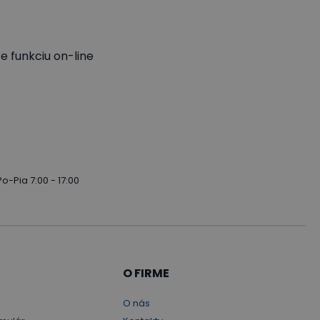
e funkciu on-line
Po-Pia 7:00 - 17:00
O FIRME
O nás