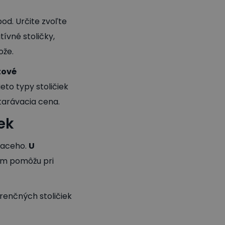
pod. Určite zvoľte
ívné stoličky,
ože.
tové
eto typy stoličiek
starávacia cena.
ek
iaceho.
U
vám pomôžu pri
renčných stoličiek