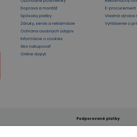
Obchodné podmienky
Reklamačný for
Doprava a montáž
E-procurement
Spôsoby platby
Vlastná výroba 
Záruky, servis a reklamácie
Vyhlásenie o pr
Ochrana osobných údajov
Informácie o cookies
Ako nakupovať
Online dopyt
Podporované platby