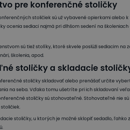
tvo pre konferenčné stoličky
nferenčných stoličiek sú už vybavené opierkami alebo k
čky ocenia sediaci najmä pri dlhšom sedení na školeniach
nstvom sú tiež stolíky, ktoré skvele poslúži sediacim na 
ri, školenia, apod.
né stoličky a skladacie stoličk
ferenčné stoličky skladovať alebo prenášať určite vybert
ia na seba. Vďaka tomu ušetríte pri ich skladovaní veľa 
onferenčné stoličky sú stohovateľné. Stohovateľné nie sú
toličiek.
acie stoličky, u ktorých je možné sklopiť sedadlo, ľahko zl
ú.