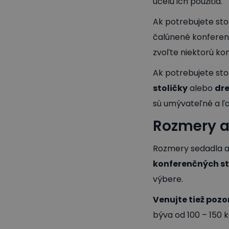
účelu ich použitia.
Ak potrebujete stol
čalúnené konferenč
zvoľte niektorú ko
Ak potrebujete sto
stoličky
alebo
dre
sú umývateľné a ľa
Rozmery a
Rozmery sedadla a 
konferenčných st
výbere.
Venujte tiež pozo
býva od 100 – 150 k