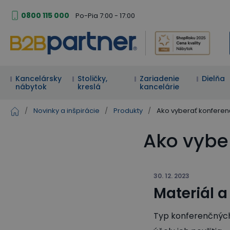
0800 115 000
Po-Pia 7:00 - 17:00
Kancelársky
Stoličky,
Zariadenie
Dielňa
nábytok
kreslá
kancelárie
/
Novinky a inšpirácie
/
Produkty
/
Ako vyberať konferenč
Ako vybe
30. 12. 2023
Materiál a
Typ konferenčných