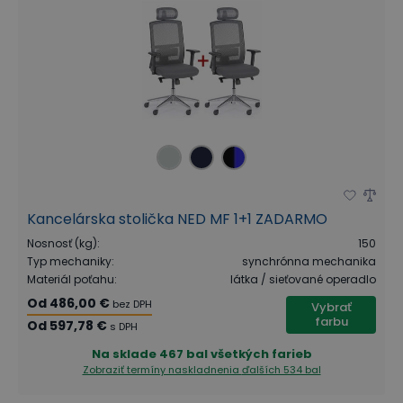
Kancelárska stolička NED MF 1+1 ZADARMO
Nosnosť (kg)
:
150
Typ mechaniky
:
synchrónna mechanika
Materiál poťahu
:
látka / sieťované operadlo
Od
486,00 €
bez DPH
Vybrať
farbu
Od
597,78 €
s DPH
Na sklade
467 bal všetkých farieb
Zobraziť termíny naskladnenia
ďalších 534 bal