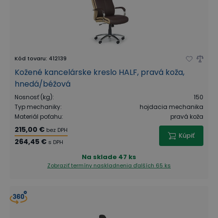
Kód tovaru
:
412139
Kožené kancelárske kreslo HALF, pravá koža,
hnedá/béžová
Nosnosť (kg)
:
150
Typ mechaniky
:
hojdacia mechanika
Materiál poťahu
:
pravá koža
215,00 €
bez DPH
Kúpiť
264,45 €
s DPH
Na sklade
47 ks
Zobraziť termíny naskladnenia
ďalších 65 ks