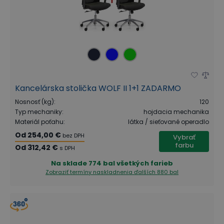
Kancelárska stolička WOLF II 1+1 ZADARMO
Nosnosť (kg)
:
120
Typ mechaniky
:
hojdacia mechanika
Materiál poťahu
:
látka / sieťované operadlo
Od
254,00 €
bez DPH
Vybrať
farbu
Od
312,42 €
s DPH
Na sklade
774 bal všetkých farieb
Zobraziť termíny naskladnenia
ďalších 880 bal