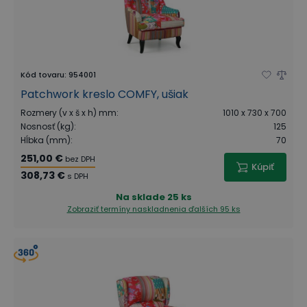
Kód tovaru
:
954001
Patchwork kreslo COMFY, ušiak
Rozmery (v x š x h) mm
:
1010 x 730 x 700
Nosnosť (kg)
:
125
Hĺbka (mm)
:
70
251,00 €
bez DPH
Kúpiť
308,73 €
s DPH
Na sklade
25 ks
Zobraziť termíny naskladnenia
ďalších 95 ks