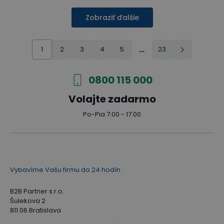
Zobraziť ďalšie
1
2
3
4
5
…
23
0800 115 000
Volajte zadarmo
Po-Pia 7:00 - 17:00
Vybavíme Vašu firmu do 24 hodín
B2B Partner s.r.o.
Šulekova 2
811 06 Bratislava