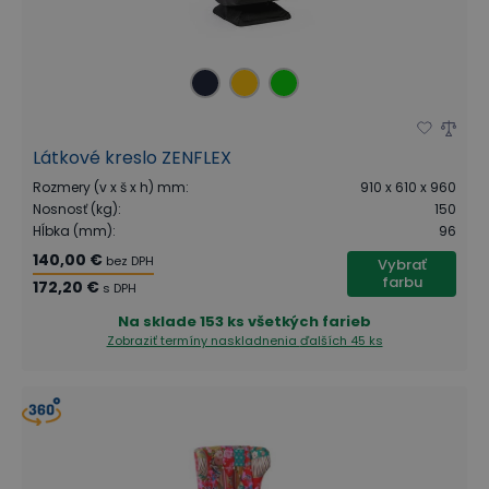
Látkové kreslo ZENFLEX
Rozmery (v x š x h) mm
:
910 x 610 x 960
Nosnosť (kg)
:
150
Hĺbka (mm)
:
96
140,00 €
bez DPH
Vybrať
farbu
172,20 €
s DPH
Na sklade
153 ks všetkých farieb
Zobraziť termíny naskladnenia
ďalších 45 ks