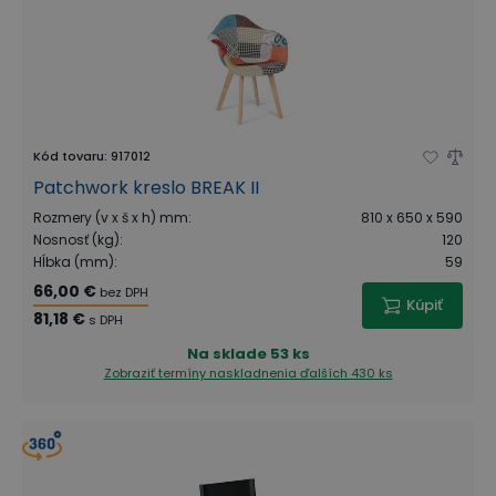
Kód tovaru
:
917012
Patchwork kreslo BREAK II
Rozmery (v x š x h) mm
:
810 x 650 x 590
Nosnosť (kg)
:
120
Hĺbka (mm)
:
59
66,00 €
bez DPH
Kúpiť
81,18 €
s DPH
Na sklade
53 ks
Zobraziť termíny naskladnenia
ďalších 430 ks