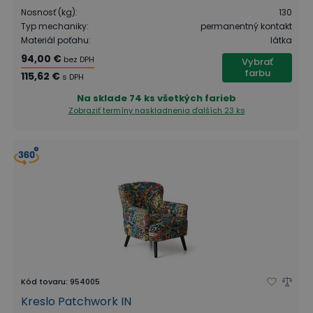
Nosnosť (kg)
:
130
Typ mechaniky
:
permanentný kontakt
Materiál poťahu
:
látka
94,00 €
bez DPH
Vybrať
farbu
115,62 €
s DPH
Na sklade
74 ks všetkých farieb
Zobraziť termíny naskladnenia
ďalších 23 ks
Kód tovaru
:
954005
Kreslo Patchwork IN