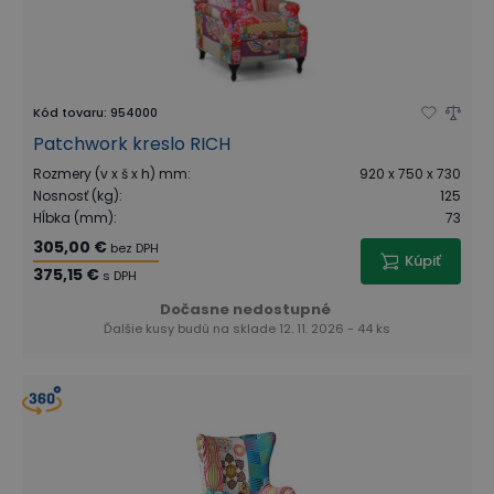
Kód tovaru
:
954000
Patchwork kreslo RICH
Rozmery (v x š x h) mm
:
920 x 750 x 730
Nosnosť (kg)
:
125
Hĺbka (mm)
:
73
305,00 €
bez DPH
Kúpiť
375,15 €
s DPH
Dočasne nedostupné
Ďalšie kusy budú na sklade 12. 11. 2026 - 44 ks