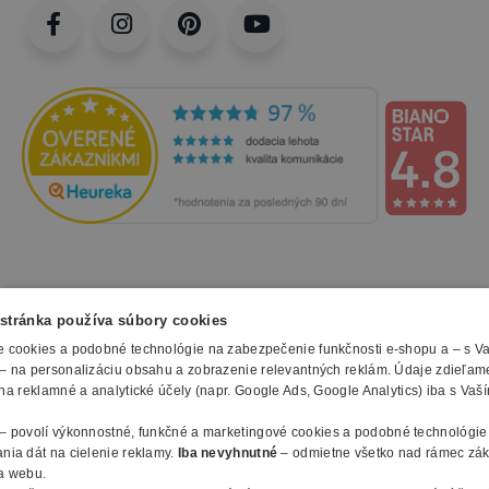
NAKUPOVANIE
stránka používa súbory cookies
 cookies a podobné technológie na zabezpečenie funkčnosti e-shopu a – s V
Všetko o nákupe
– na personalizáciu obsahu a zobrazenie relevantných reklám. Údaje zdieľam
SLUŽBY
Obchodné podmienky
na reklamné a analytické účely (napr. Google Ads, Google Analytics) iba s Vaš
Doprava a montáž
Naše katalógy
– povolí výkonnostné, funkčné a marketingové cookies a podobné technológie
Spôsoby platby
O FIRME
Reklamačný formulár
nia dát na cielenie reklamy.
Iba nevyhnutné
– odmietne všetko nad rámec zá
Záruky, servis a reklamácie
E-procurement
a webu.
O nás