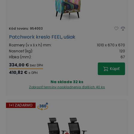
Kód tovaru
:
954003
Patchwork kreslo FEEL, ušiak
Rozmery (v x š x h) mm
:
1010 x 670 x 670
Nosnosť (kg)
:
120
Hĺbka (mm)
:
67
334,00 €
bez DPH
Kúpiť
410,82 €
s DPH
Na sklade
32 ks
Zobraziť termíny naskladnenia
ďalších 40 ks
1+1 ZADARMO