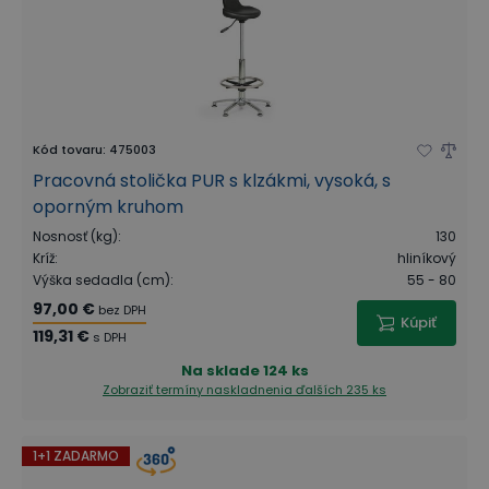
Kód tovaru
:
475003
Pracovná stolička PUR s klzákmi, vysoká, s
oporným kruhom
Nosnosť (kg)
:
130
Kríž
:
hliníkový
Výška sedadla (cm)
:
55 - 80
97,00 €
bez DPH
Kúpiť
119,31 €
s DPH
Na sklade
124 ks
Zobraziť termíny naskladnenia
ďalších 235 ks
1+1 ZADARMO