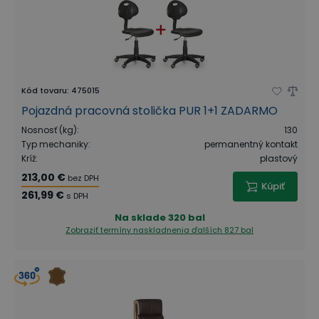
Kód tovaru
:
475015
Pojazdná pracovná stolička PUR 1+1 ZADARMO
Nosnosť (kg)
:
130
Typ mechaniky
:
permanentný kontakt
Kríž
:
plastový
213,00 €
bez DPH
Kúpiť
261,99 €
s DPH
Na sklade
320 bal
Zobraziť termíny naskladnenia
ďalších 827 bal