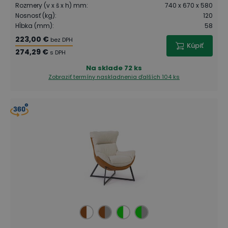
Rozmery (v x š x h) mm
:
740 x 670 x 580
Nosnosť (kg)
:
120
Hĺbka (mm)
:
58
223,00 €
bez DPH
Kúpiť
274,29 €
s DPH
Na sklade
72 ks
Zobraziť termíny naskladnenia
ďalších 104 ks