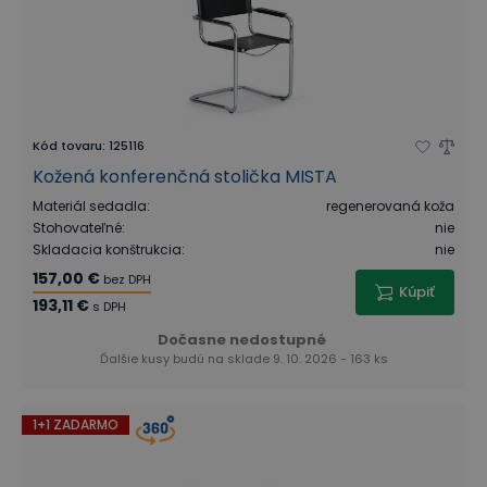
Kód tovaru
:
125116
Kožená konferenčná stolička MISTA
Materiál sedadla
:
regenerovaná koža
Stohovateľné
:
nie
Skladacia konštrukcia
:
nie
157,00 €
bez DPH
Kúpiť
193,11 €
s DPH
Dočasne nedostupné
Ďalšie kusy budú na sklade 9. 10. 2026 - 163 ks
1+1 ZADARMO