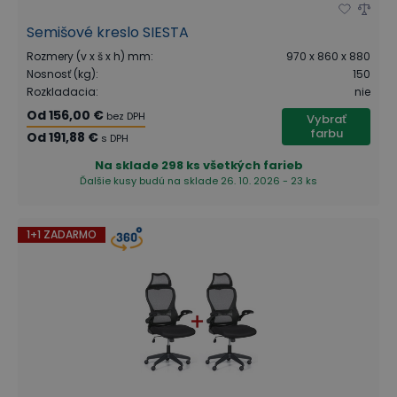
Semišové kreslo SIESTA
Rozmery (v x š x h) mm
:
970 x 860 x 880
Nosnosť (kg)
:
150
Rozkladacia
:
nie
Od
156,00 €
bez DPH
Vybrať
farbu
Od
191,88 €
s DPH
Na sklade
298 ks všetkých farieb
Ďalšie kusy budú na sklade 26. 10. 2026 - 23 ks
1+1 ZADARMO