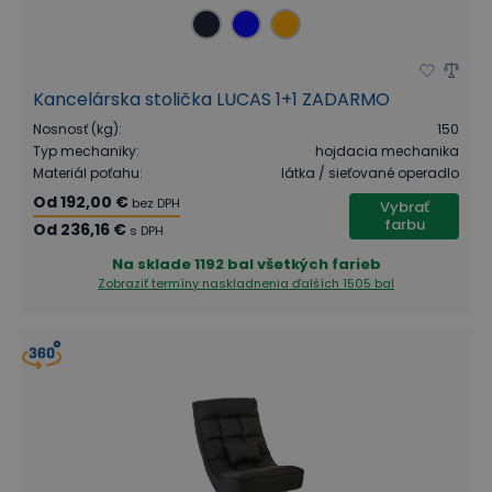
Kancelárska stolička LUCAS 1+1 ZADARMO
Nosnosť (kg)
:
150
Typ mechaniky
:
hojdacia mechanika
Materiál poťahu
:
látka / sieťované operadlo
Od
192,00 €
bez DPH
Vybrať
farbu
Od
236,16 €
s DPH
Na sklade
1192 bal všetkých farieb
Zobraziť termíny naskladnenia
ďalších 1505 bal