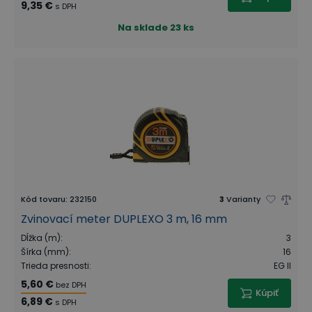
9,35 €
s DPH
Na sklade
23 ks
Kód tovaru
:
232150
3
Varianty
Zvinovací meter DUPLEXO 3 m, 16 mm
Dĺžka (m)
:
3
Šírka (mm)
:
16
Trieda presnosti
:
EG II
5,60 €
bez DPH
Kúpiť
6,89 €
s DPH