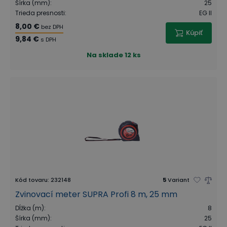
Šírka (mm)
:
25
Trieda presnosti
:
EG II
8,00 €
bez DPH
Kúpiť
9,84 €
s DPH
Na sklade
12 ks
Kód tovaru
:
232148
5
Variant
Zvinovací meter SUPRA Profi 8 m, 25 mm
Dĺžka (m)
:
8
Šírka (mm)
:
25