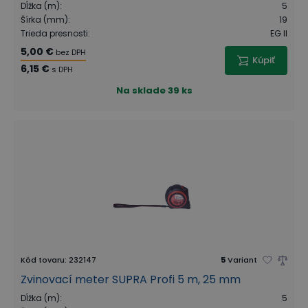
Dĺžka (m)
:
5
Šírka (mm)
:
19
Trieda presnosti
:
EG II
5,00 €
bez DPH
Kúpiť
6,15 €
s DPH
Na sklade
39 ks
Kód tovaru
:
232147
5
Variant
Zvinovací meter SUPRA Profi 5 m, 25 mm
Dĺžka (m)
:
5