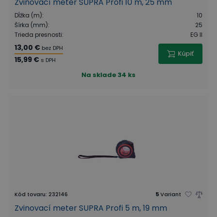
Zvinovací meter SUPRA Profi 10 m, 25 mm
Dĺžka (m)
:
10
Šírka (mm)
:
25
Trieda presnosti
:
EG II
13,00 €
bez DPH
Kúpiť
15,99 €
s DPH
Na sklade
34 ks
Kód tovaru
:
232146
5
Variant
Zvinovací meter SUPRA Profi 5 m, 19 mm