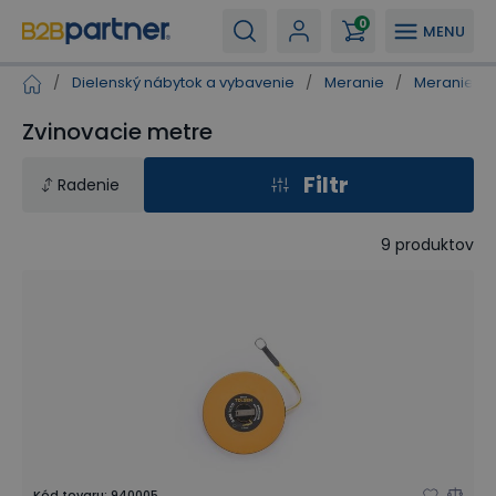
0
MENU
/
Dielenský nábytok a vybavenie
/
Meranie
/
Meranie dĺ
Zvinovacie metre
Filtr
Radenie
9
produktov
Kód tovaru
:
940005