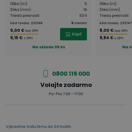
Dĺžka (m)
:
5
Dĺžka (m)
:
Šírka (mm)
:
19
Šírka (mm)
:
Trieda presnosti
:
EG II
Trieda presnosti
:
Kód tovaru
:
232146
5
Variant
Kód tovaru
:
232147
5,00 €
8,00 €
bez DPH
bez DPH
Kúpiť
6,15 €
9,84 €
s DPH
s DPH
Na sklade
39 ks
Na s
0800 115 000
Volajte zadarmo
Po-Pia 7:00 - 17:00
Vybavíme Vašu firmu do 24 hodín