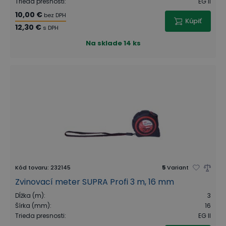
Trieda presnosti
:
EG II
10,00 €
bez DPH
Kúpiť
12,30 €
s DPH
Na sklade
14 ks
Kód tovaru
:
232145
5
Variant
Zvinovací meter SUPRA Profi 3 m, 16 mm
Dĺžka (m)
:
3
Šírka (mm)
:
16
Trieda presnosti
:
EG II