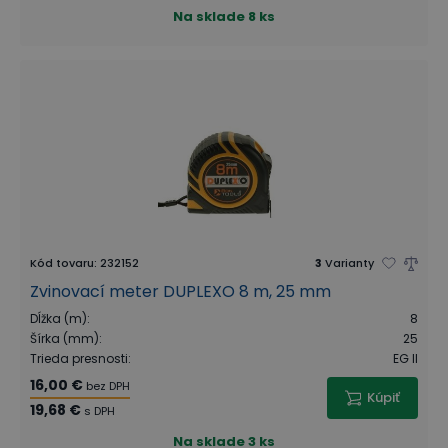
Na sklade
8 ks
Kód tovaru
:
232152
3
Varianty
Zvinovací meter DUPLEXO 8 m, 25 mm
Dĺžka (m)
:
8
Šírka (mm)
:
25
Trieda presnosti
:
EG II
16,00 €
bez DPH
Kúpiť
19,68 €
s DPH
Na sklade
3 ks