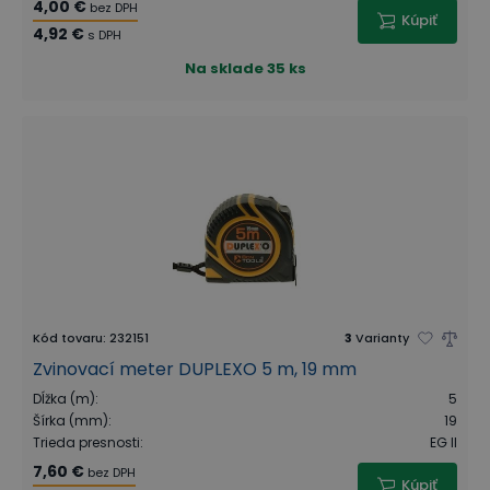
4,00 €
bez DPH
Kúpiť
4,92 €
s DPH
Na sklade
35 ks
Kód tovaru
:
232151
3
Varianty
Zvinovací meter DUPLEXO 5 m, 19 mm
Dĺžka (m)
:
5
Šírka (mm)
:
19
Trieda presnosti
:
EG II
7,60 €
bez DPH
Kúpiť