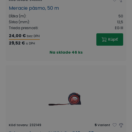
Meracie pásmo, 50 m
Dĺžka (m)
:
50
Šírka (mm)
:
12,5
Trieda presnosti
:
EG III
24,00 €
bez DPH
Kúpiť
29,52 €
s DPH
Na sklade
46 ks
Kód tovaru
:
232149
5
Variant