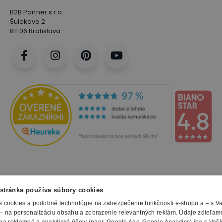
B2B Partner s.r.o.
Šulekova 2
811 06 Bratislava
NAKUPOVANIE
stránka používa súbory cookies
 cookies a podobné technológie na zabezpečenie funkčnosti e-shopu a – s V
Všetko o nákupe
– na personalizáciu obsahu a zobrazenie relevantných reklám. Údaje zdieľam
SLUŽBY
Obchodné podmienky