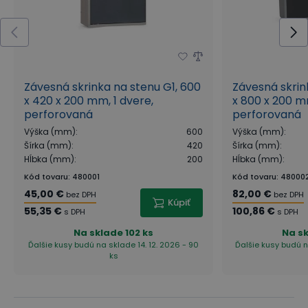
Závesná skrinka na stenu G1, 600
Závesná skrin
x 420 x 200 mm, 1 dvere,
x 800 x 200 m
perforovaná
perforovaná
Výška (mm)
:
600
Výška (mm)
:
Šírka (mm)
:
420
Šírka (mm)
:
Hĺbka (mm)
:
200
Hĺbka (mm)
:
Kód tovaru
:
480001
Kód tovaru
:
48000
45,00 €
82,00 €
bez DPH
bez DPH
Kúpiť
55,35 €
100,86 €
s DPH
s DPH
Na sklade
102 ks
Na s
Ďalšie kusy budú na sklade 14. 12. 2026 - 90
Ďalšie kusy budú n
ks