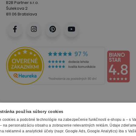
B2B Partner s.r.o.
Šulekova 2
811 06 Bratislava
NAKUPOVANIE
stránka používa súbory cookies
 cookies a podobné technológie na zabezpečenie funkčnosti e-shopu a – s V
Všetko o nákupe
– na personalizáciu obsahu a zobrazenie relevantných reklám. Údaje zdieľam
SLUŽBY
Obchodné podmienky
na reklamné a analytické účely (napr. Google Ads, Google Analytics) iba s Vaš