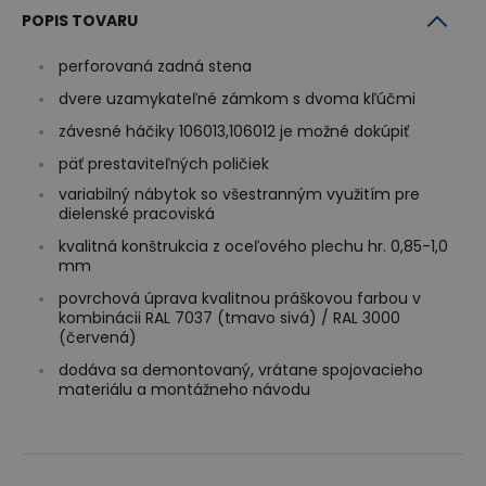
POPIS TOVARU
perforovaná zadná stena
dvere uzamykateľné zámkom s dvoma kľúčmi
závesné háčiky 106013,106012 je možné dokúpiť
päť prestaviteľných poličiek
variabilný nábytok so všestranným využitím pre
dielenské pracoviská
kvalitná konštrukcia z oceľového plechu hr. 0,85-1,0
mm
povrchová úprava kvalitnou práškovou farbou v
kombinácii RAL 7037 (tmavo sivá) / RAL 3000
(červená)
dodáva sa demontovaný, vrátane spojovacieho
materiálu a montážneho návodu