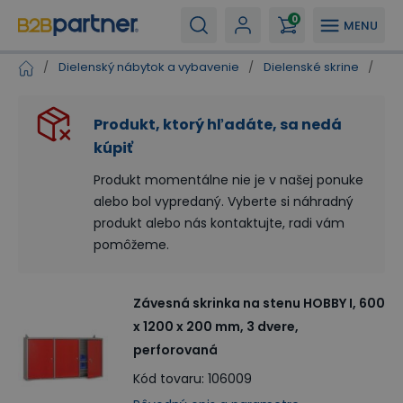
0
MENU
/
Dielenský nábytok a vybavenie
/
Dielenské skrine
/
Záv
Produkt, ktorý hľadáte, sa nedá
kúpiť
Produkt momentálne nie je v našej ponuke
alebo bol vypredaný. Vyberte si náhradný
produkt alebo nás kontaktujte, radi vám
pomôžeme.
Závesná skrinka na stenu HOBBY I, 600
x 1200 x 200 mm, 3 dvere,
perforovaná
Kód tovaru
:
106009