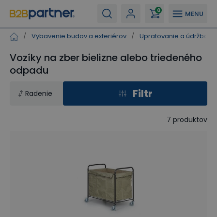
0
MENU
/
Vybavenie budov a exteriérov
/
Upratovanie a údržba
/
Vozíky na zber bielizne alebo triedeného
odpadu
Filtr
Radenie
7
produktov