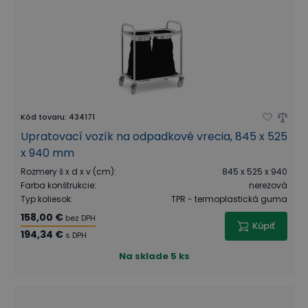
Kód tovaru
:
434171
Upratovací vozík na odpadkové vrecia, 845 x 525
x 940 mm
Rozmery š x d x v (cm)
:
845 x 525 x 940
Farba konštrukcie
:
nerezová
Typ koliesok
:
TPR - termoplastická guma
158,00 €
bez DPH
Kúpiť
194,34 €
s DPH
Na sklade
5 ks