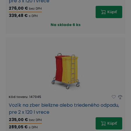
pre 3 x 120 l vrece
276,00 €
bez DPH
Kúpiť
339,48 €
s DPH
Na sklade
6 ks
Kód tovaru
:
147045
Vozík na zber bielizne alebo triedeného odpadu,
pre 2 x 120 l vrece
235,00 €
bez DPH
Kúpiť
289,05 €
s DPH