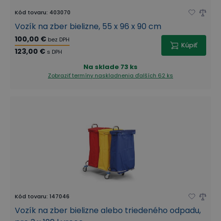
Kód tovaru
:
403070
Vozík na zber bielizne, 55 x 96 x 90 cm
100,00 €
bez DPH
Kúpiť
123,00 €
s DPH
Na sklade
73 ks
Zobraziť termíny naskladnenia
ďalších 62 ks
Kód tovaru
:
147046
Vozík na zber bielizne alebo triedeného odpadu,