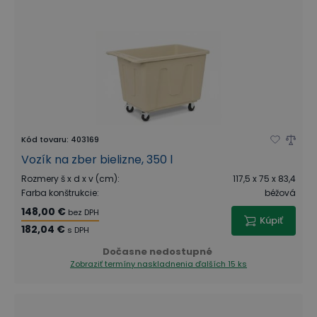
Kód tovaru
:
403169
Vozík na zber bielizne, 350 l
Rozmery š x d x v (cm)
:
117,5 x 75 x 83,4
Farba konštrukcie
:
béžová
148,00 €
bez DPH
Kúpiť
182,04 €
s DPH
Dočasne nedostupné
Zobraziť termíny naskladnenia
ďalších 15 ks