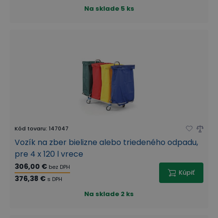
Na sklade
5 ks
Kód tovaru
:
147047
Vozík na zber bielizne alebo triedeného odpadu,
pre 4 x 120 l vrece
306,00 €
bez DPH
Kúpiť
376,38 €
s DPH
Na sklade
2 ks