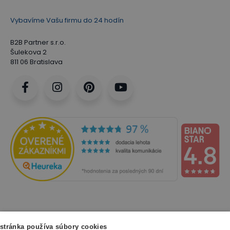
Vybavíme Vašu firmu do 24 hodín
B2B Partner s.r.o.
Šulekova 2
811 06 Bratislava
NAKUPOVANIE
stránka používa súbory cookies