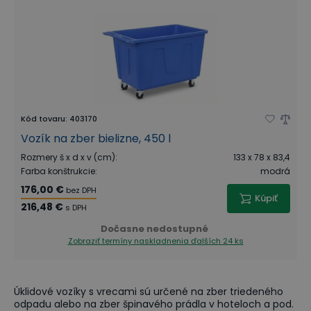
Kód tovaru
:
403170
Vozík na zber bielizne, 450 l
Rozmery š x d x v (cm)
:
133 x 78 x 83,4
Farba konštrukcie
:
modrá
176,00 €
bez DPH
Kúpiť
216,48 €
s DPH
Dočasne nedostupné
Zobraziť termíny naskladnenia
ďalších 24 ks
Úklidové vozíky s vrecami sú určené na zber triedeného
odpadu alebo na zber špinavého prádla v hoteloch a pod.