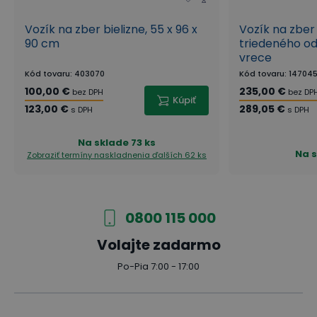
Vozík na zber bielizne, 55 x 96 x
Vozík na zber 
90 cm
triedeného odp
vrece
Kód tovaru
:
403070
Kód tovaru
:
14704
100,00 €
235,00 €
bez DPH
bez DP
Kúpiť
123,00 €
289,05 €
s DPH
s DPH
Na sklade
73 ks
Na 
Zobraziť termíny naskladnenia
ďalších 62 ks
0800 115 000
Volajte zadarmo
Po-Pia 7:00 - 17:00