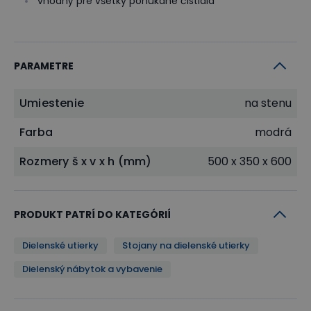
vhodný pre všetky ponúkané čistidlá
PARAMETRE
Umiestenie
na stenu
Farba
modrá
Rozmery š x v x h (mm)
500 x 350 x 600
PRODUKT PATRÍ DO KATEGÓRIÍ
Dielenské utierky
Stojany na dielenské utierky
Dielenský nábytok a vybavenie