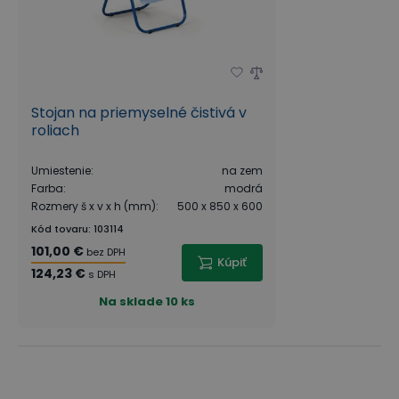
Stojan na priemyselné čistivá v
roliach
Umiestenie
:
na zem
Farba
:
modrá
Rozmery š x v x h (mm)
:
500 x 850 x 600
Kód tovaru
:
103114
101,00 €
bez DPH
Kúpiť
124,23 €
s DPH
Na sklade
10 ks