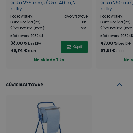
šírka 235 mm, dĺžka 140 m, 2
šírka 260 mm, 
rolky
rolky
Počet vrstiev
:
dvojvrstvové
Počet vrstiev
:
Dĺžka kotúča (m)
:
145
Dĺžka kotúča (m)
:
Šírka kotúča (mm)
:
235
Šírka kotúča (mm
Kód tovaru
:
103244
Kód tovaru
:
103245
38,00 €
47,00 €
bez DPH
bez DPH
Kúpiť
46,74 €
57,81 €
s DPH
s DPH
Na sklade
7 ks
Na 
SÚVISIACI TOVAR