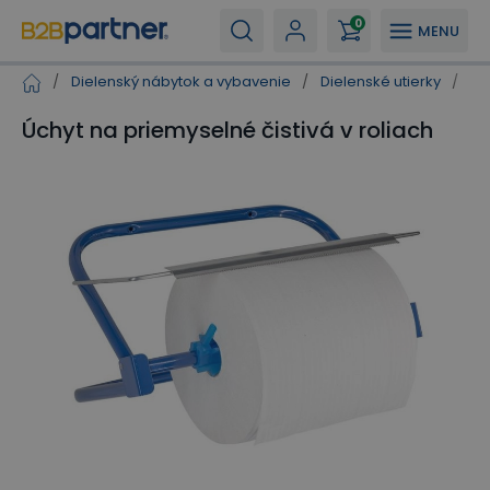
0
MENU
/
Dielenský nábytok a vybavenie
/
Dielenské utierky
/
St
Úchyt na priemyselné čistivá v roliach