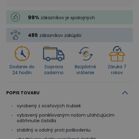
99
%
zákazníkov je spokojných
485
zákazníkov zakúpilo
Dodanie do
Doprava
Bezplatné
Záruka 7
24 hodín
zadarmo
vrátenie
rokov
POPIS TOVARU
vyrobený z oceľových trubiek
vybavený poniklovaným nožom uľahčujúcim
odtrhnutie čistidla
stabilný a odolný proti poškodeniu