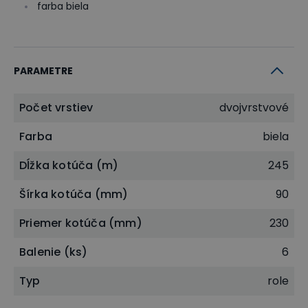
farba biela
PARAMETRE
Počet vrstiev
dvojvrstvové
Farba
biela
Dĺžka kotúča (m)
245
Šírka kotúča (mm)
90
Priemer kotúča (mm)
230
Balenie (ks)
6
Typ
role