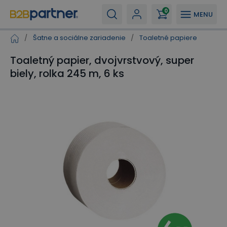
0
MENU
/
Šatne a sociálne zariadenie
/
Toaletné papiere
Toaletný papier, dvojvrstvový, super
biely, rolka 245 m, 6 ks