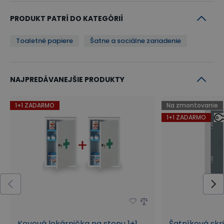
PRODUKT PATRÍ DO KATEGÓRIÍ
Toaletné papiere
Šatne a sociálne zariadenie
NAJPREDÁVANEJŠIE PRODUKTY
1+1 ZADARMO
Na zmontovanie
1+1 ZADARMO
Kovová lekárnička na stenu 1+1
Šatníková skr