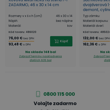
ZADARMO, 46 x 30 x 14 cm
dvojdverová 
demont, cylin
sivá/tmavosi
Rozmery v x š x h (cm)
:
46 x 30 x 14
Typ zámku
:
Náplň
:
bez náplne
Materiál korpusu
:
Materiál
:
kov
Materiál dverí
:
Kód tovaru
:
486020
Kód tovaru
:
48502
76,00 €
132,00 €
bez DPH
bez DPH
Kúpiť
93,48 €
162,36 €
s DPH
s DPH
Na sklade
148 bal
Na sk
Zobraziť termíny naskladnenia
Zobraziť te
ďalších 635 bal
ďalš
0800 115 000
Volajte zadarmo