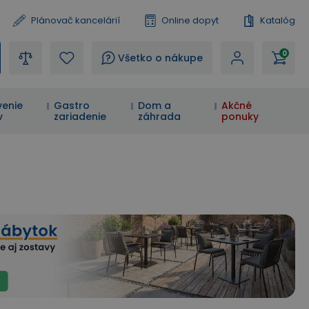
Plánovač kancelárií
Online dopyt
Katalóg
0
?
Všetko o nákupe
enie
Gastro
Dom a
Akčné
v
zariadenie
záhrada
ponuky