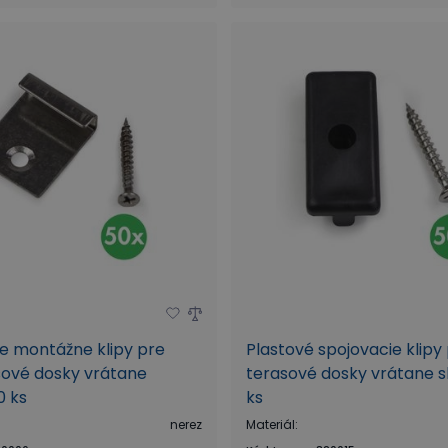
e montážne klipy pre
Plastové spojovacie klip
ové dosky vrátane
terasové dosky vrátane sk
0 ks
ks
nerez
Materiál
: