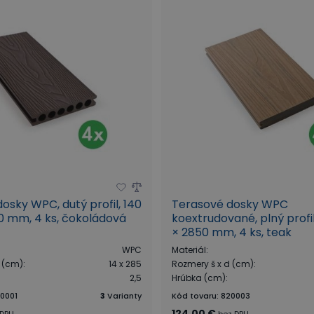
osky WPC, dutý profil, 140
Terasové dosky WPC
0 mm, 4 ks, čokoládová
koextrudované, plný profil
× 2850 mm, 4 ks, teak
WPC
Materiál
:
d (cm)
:
14 x 285
Rozmery š x d (cm)
:
2,5
Hrúbka (cm)
:
0001
3
Varianty
Kód tovaru
:
820003
124,00 €