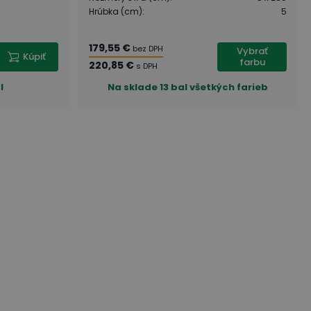
Hrúbka (cm)
:
5
179,55 €
bez DPH
Vybrať
Kúpiť
farbu
220,85 €
s DPH
l
Na sklade
13 bal všetkých farieb