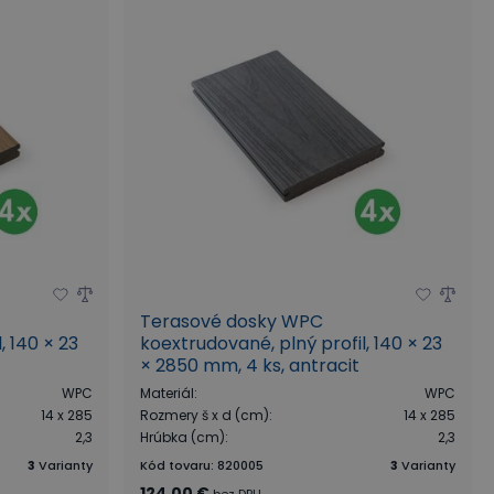
Terasové dosky WPC
, 140 × 23
koextrudované, plný profil, 140 × 23
× 2850 mm, 4 ks, antracit
WPC
Materiál
:
WPC
14 x 285
Rozmery š x d (cm)
:
14 x 285
2,3
Hrúbka (cm)
:
2,3
3
Varianty
Kód tovaru
:
820005
3
Varianty
124,00 €