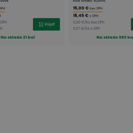
20006
Kód tovaru
:
820015
15,00 €
DPH
bez DPH
18,45 €
H
s DPH
 DPH
0,30 €
/
ks
bez DPH
Kúpiť
PH
0,37 €
/
ks
s DPH
Na sklade
21 bal
Na sklade
390 ba