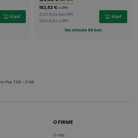
bez DPH
152,52 €
s DPH
31,00 €
/
ks
bez DPH
Kúpiť
Kúpiť
38,13 €
/
ks
s DPH
l
Na sklade
96 bal
Po-Pia 7:00 - 17:00
O FIRME
O nás