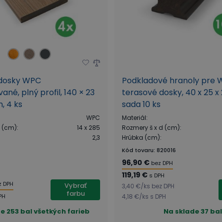
dosky WPC
Podkladové hranoly pre
ané, plný profil, 140 × 23
terasové dosky, 40 x 25 
, 4 ks
sada 10 ks
WPC
Materiál
:
d (cm)
:
14 x 285
Rozmery š x d (cm)
:
2,3
Hrúbka (cm)
:
Kód tovaru
:
820016
96,90 €
bez DPH
119,19 €
s DPH
z DPH
Vybrať
3,40 €
/
ks
bez DPH
farbu
PH
4,18 €
/
ks
s DPH
de
253 bal všetkých farieb
Na sklade
37 bal