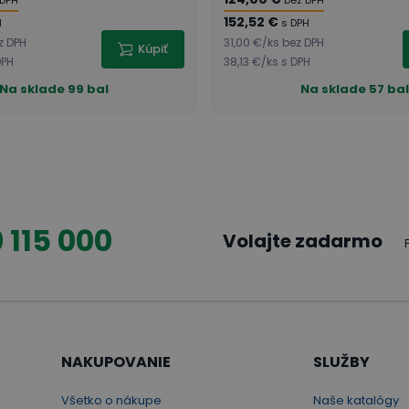
 DPH
bez DPH
152,52 €
H
s DPH
z DPH
31,00 €
/
ks
bez DPH
Kúpiť
DPH
38,13 €
/
ks
s DPH
Na sklade
99 bal
Na sklade
57 ba
 115 000
Volajte zadarmo
NAKUPOVANIE
SLUŽBY
Všetko o nákupe
Naše katalógy