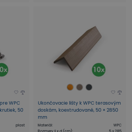
y pre WPC
Ukončovacie lišty k WPC terasovým
rutiek, 50
doskám, koextrudované, 50 × 2850
mm
plast
Materiál
:
WPC
Rozmery š x d (cm)
:
5 x 285