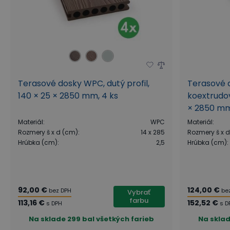
Terasové dosky WPC, dutý profil,
Terasové 
140 × 25 × 2850 mm, 4 ks
koextrudov
× 2850 mm
Materiál
:
WPC
Materiál
:
Rozmery š x d (cm)
:
14 x 285
Rozmery š x 
Hrúbka (cm)
:
2,5
Hrúbka (cm)
:
92,00 €
124,00 €
bez DPH
be
Vybrať
farbu
113,16 €
152,52 €
s DPH
s D
Na sklade
299 bal všetkých farieb
Na skla