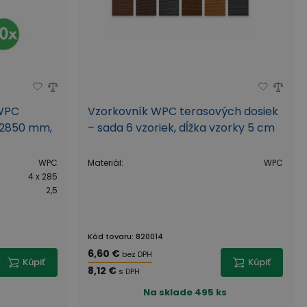
 WPC
Vzorkovník WPC terasových dosiek
x 2850 mm,
– sada 6 vzoriek, dĺžka vzorky 5 cm
WPC
Materiál
:
WPC
4 x 285
2,5
Kód tovaru
:
820014
6,60 €
bez DPH
Kúpiť
Kúpiť
8,12 €
s DPH
Na sklade
495 ks