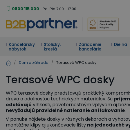
0800 115 000
Po-Pia 7:00 - 17:00
Kancelársky
Stoličky,
Zariadenie
Dielňa
nábytok
kreslá
kancelárie
/
Dom a záhrada
/
Terasové WPC dosky
Terasové WPC dosky
WPC terasové dosky predstavujú praktický komprom
dreva a odolnosťou technických materiálov. Sú
príje
odolávajú
vlhkosti, poveternostným vplyvom aj bež
nevyžadujú pravidelné natieranie ani lakovanie
.
V ponuke nájdete dosky v rôznych dekoroch a vyhotov
montážne klipy aj ukončovacie lišty
na jednoduché vy