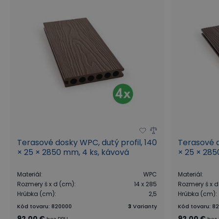
Terasové dosky WPC, dutý profil, 140
Terasové d
× 25 × 2850 mm, 4 ks, kávová
× 25 × 285
Materiál
:
WPC
Materiál
:
Rozmery š x d (cm)
:
14 x 285
Rozmery š x 
Hrúbka (cm)
:
2,5
Hrúbka (cm)
:
Kód tovaru
:
820000
3
Varianty
Kód tovaru
:
82
92,00 €
92,00 €