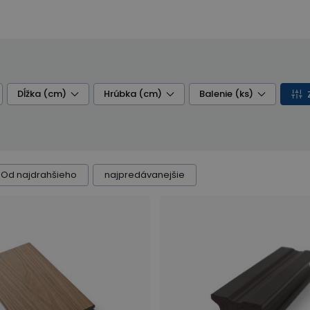
Dĺžka (cm)
Hrúbka (cm)
Balenie (ks)
Od najdrahšieho
najpredávanejšie