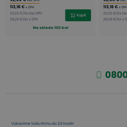
bez DPH
bez
113,16 €
113,16 €
s DPH
s DP
23,00 €
/
ks
bez DPH
23,00 €
/
ks
be
Kúpiť
28,29 €
/
ks
s DPH
28,29 €
/
ks
s 
Na sklade
100 bal
0800
Vybavíme Vašu firmu do 24 hodín