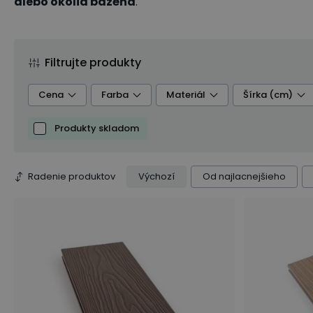
alebo okolia bazéna
.
Filtrujte produkty
Cena
Farba
Materiál
Šírka (cm)
Produkty skladom
Radenie produktov
Výchozí
Od najlacnejšieho