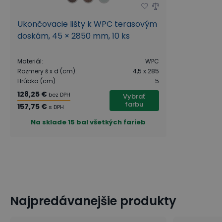
Ukončovacie lišty k WPC terasovým
doskám, 45 × 2850 mm, 10 ks
Materiál
:
WPC
Rozmery š x d (cm)
:
4,5 x 285
Hrúbka (cm)
:
5
128,25 €
bez DPH
Vybrať
farbu
157,75 €
s DPH
Na sklade
15 bal všetkých farieb
Najpredávanejšie produkty