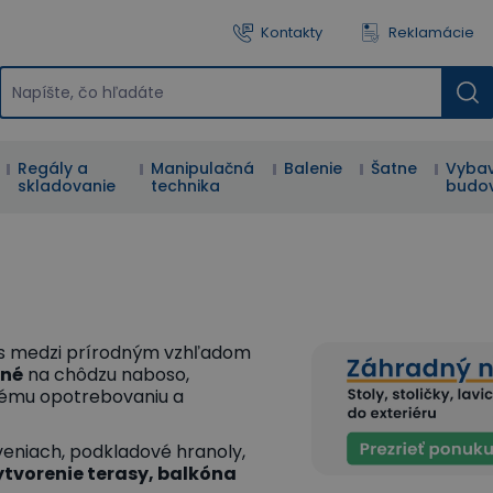
Kontakty
Reklamácie
Regály a
Manipulačná
Balenie
Šatne
Vybav
skladovanie
technika
budo
is medzi prírodným vzhľadom
mné
na chôdzu naboso,
nému opotrebovaniu a
eniach, podkladové hranoly,
tvorenie terasy, balkóna