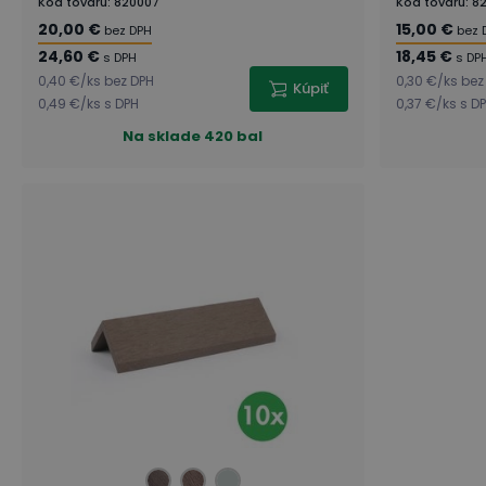
Kód tovaru
:
820007
Kód tovaru
:
8
20,00 €
15,00 €
bez DPH
bez 
24,60 €
18,45 €
s DPH
s DP
0,40 €
/
ks
bez DPH
0,30 €
/
ks
bez
Kúpiť
0,49 €
/
ks
s DPH
0,37 €
/
ks
s D
Na sklade
420 bal