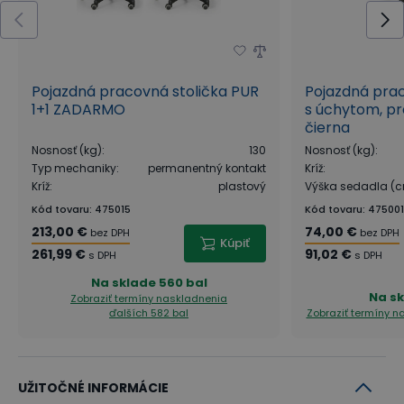
Pojazdná pracovná stolička PUR
Pojazdná prac
1+1 ZADARMO
s úchytom, pr
čierna
Nosnosť (kg)
:
130
Nosnosť (kg)
:
Typ mechaniky
:
permanentný kontakt
Kríž
:
Kríž
:
plastový
Výška sedadla (
Kód tovaru
:
475015
Kód tovaru
:
475001
213,00 €
74,00 €
bez DPH
bez DPH
Kúpiť
261,99 €
91,02 €
s DPH
s DPH
Na sklade
560 bal
Na s
Zobraziť termíny naskladnenia
ďalších 582 bal
Zobraziť termíny 
UŽITOČNÉ INFORMÁCIE