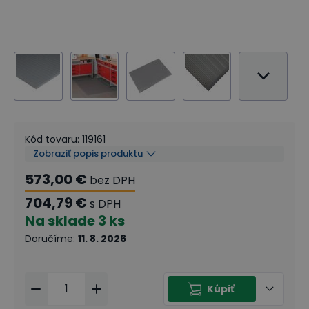
Kód tovaru
:
119161
Zobraziť popis produktu
573,00 €
bez DPH
704,79 €
s DPH
Na sklade
3 ks
Doručíme
:
11. 8. 2026
Kúpiť