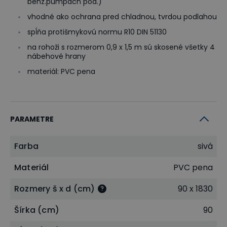
benz.pumpách pod.)
vhodné ako ochrana pred chladnou, tvrdou podlahou
spĺňa protišmykovú normu R10 DIN 51130
na rohoži s rozmerom 0,9 x 1,5 m sú skosené všetky 4
nábehové hrany
materiál: PVC pena
PARAMETRE
Farba
sivá
Materiál
PVC pena
Rozmery š x d (cm)
90 x 1830
Šírka (cm)
90