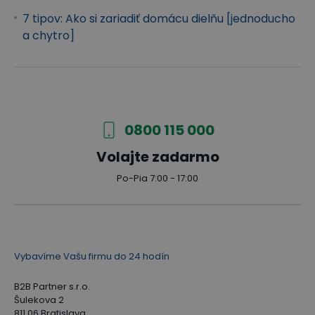
7 tipov: Ako si zariadiť domácu dielňu [jednoducho
a chytro]
0800 115 000
Volajte zadarmo
Po-Pia 7:00 - 17:00
Vybavíme Vašu firmu do 24 hodín
B2B Partner s.r.o.
Šulekova 2
811 06 Bratislava