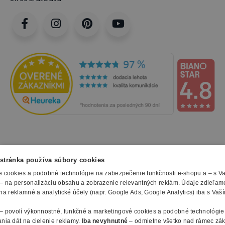
NAKUPOVANIE
stránka používa súbory cookies
 cookies a podobné technológie na zabezpečenie funkčnosti e-shopu a – s V
Všetko o nákupe
– na personalizáciu obsahu a zobrazenie relevantných reklám. Údaje zdieľam
SLUŽBY
Obchodné podmienky
na reklamné a analytické účely (napr. Google Ads, Google Analytics) iba s Vaš
Doprava a montáž
Naše katalógy
– povolí výkonnostné, funkčné a marketingové cookies a podobné technológie
Spôsoby platby
O FIRME
Reklamačný formulár
nia dát na cielenie reklamy.
Iba nevyhnutné
– odmietne všetko nad rámec zá