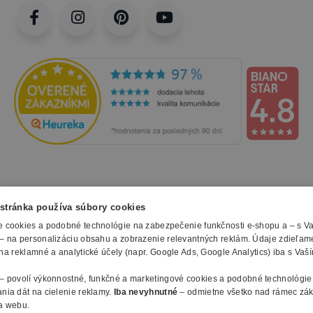
NAKUPOVANIE
stránka používa súbory cookies
 cookies a podobné technológie na zabezpečenie funkčnosti e-shopu a – s V
Všetko o nákupe
– na personalizáciu obsahu a zobrazenie relevantných reklám. Údaje zdieľam
SLUŽBY
Obchodné podmienky
na reklamné a analytické účely (napr. Google Ads, Google Analytics) iba s Vaš
Doprava a montáž
Naše katalógy
– povolí výkonnostné, funkčné a marketingové cookies a podobné technológie
Spôsoby platby
O FIRME
Reklamačný formulár
nia dát na cielenie reklamy.
Iba nevyhnutné
– odmietne všetko nad rámec zá
Záruky, servis a reklamácie
E-procurement
a webu.
O nás