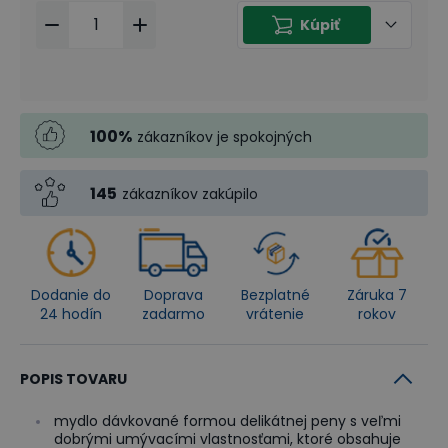
Kúpiť
100
%
zákazníkov je spokojných
145
zákazníkov zakúpilo
Dodanie do
Doprava
Bezplatné
Záruka 7
24 hodín
zadarmo
vrátenie
rokov
POPIS TOVARU
mydlo dávkované formou delikátnej peny s veľmi
dobrými umývacími vlastnosťami, ktoré obsahuje