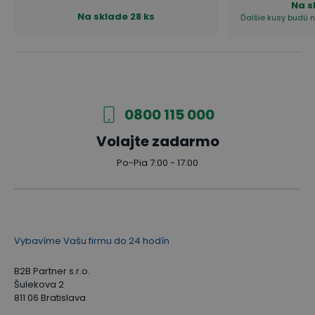
Na s
Na sklade
28 ks
Ďalšie kusy budú n
0800 115 000
Volajte zadarmo
Po-Pia 7:00 - 17:00
Vybavíme Vašu firmu do 24 hodín
B2B Partner s.r.o.
Šulekova 2
811 06 Bratislava