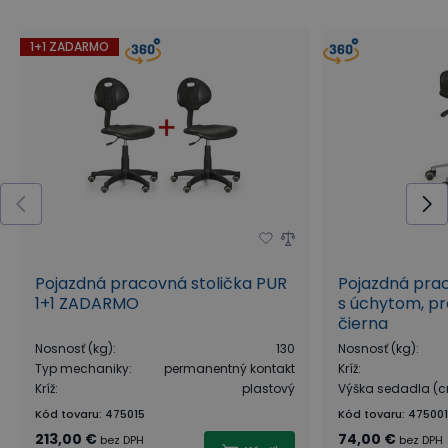
1+1 ZADARMO
Pojazdná pracovná stolička PUR
Pojazdná prac
1+1 ZADARMO
s úchytom, pr
čierna
Nosnosť (kg)
:
130
Nosnosť (kg)
:
Typ mechaniky
:
permanentný kontakt
Kríž
:
Kríž
:
plastový
Výška sedadla (
Kód tovaru
:
475015
Kód tovaru
:
475001
213,00 €
74,00 €
bez DPH
bez DPH