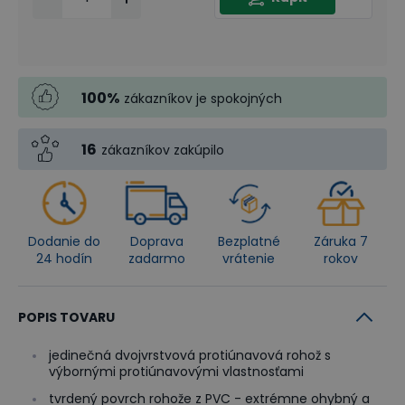
100
%
zákazníkov je spokojných
16
zákazníkov zakúpilo
Dodanie do
Doprava
Bezplatné
Záruka 7
24 hodín
zadarmo
vrátenie
rokov
POPIS TOVARU
jedinečná dvojvrstvová protiúnavová rohož s
výbornými protiúnavovými vlastnosťami
tvrdený povrch rohože z PVC - extrémne ohybný a