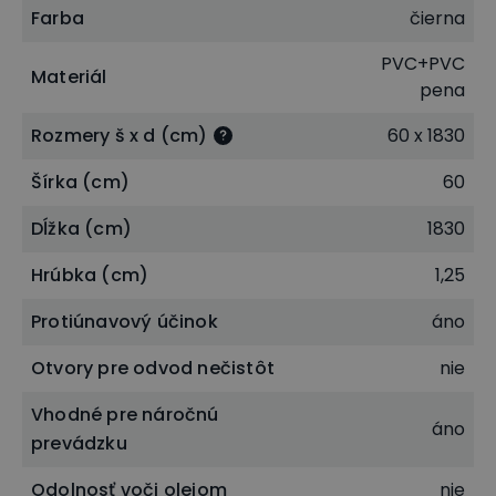
Farba
čierna
PVC+PVC
Materiál
pena
Rozmery š x d (cm)
60 x 1830
Šírka (cm)
60
Dĺžka (cm)
1830
Hrúbka (cm)
1,25
Protiúnavový účinok
áno
Otvory pre odvod nečistôt
nie
Vhodné pre náročnú
áno
prevádzku
Odolnosť voči olejom
nie