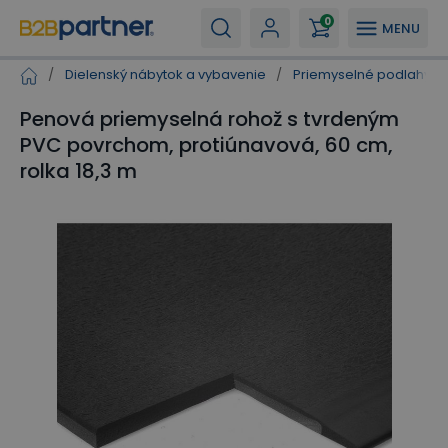
0
MENU
/
Dielenský nábytok a vybavenie
/
Priemyselné podlahy a
Penová priemyselná rohož s tvrdeným
PVC povrchom, protiúnavová, 60 cm,
rolka 18,3 m