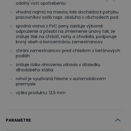
odolný voči opotrebeniu
vhodná najmä na miesta, kde dochádza k pohybu
pracovníkov osôb napr. obsluha v obchodech pod.
spodná vrstva z PVC peny zaisťuje výborné
odpruženie a pôsobí na zmiernenie únavy tak, že
znižuje tlak na chrbát, nohy a chodidla, podporuje
krvný obeh a koncentráciu zamestnancov
chráni zamestnancov pred chladom z betónových
podláh
znižuje riziko ohrozenia zdravia v dôsledku
dlhodobého státia
rohož je využívaná hlavne v automobilovom
priemysle
výška produktu: 12,5 mm
PARAMETRE