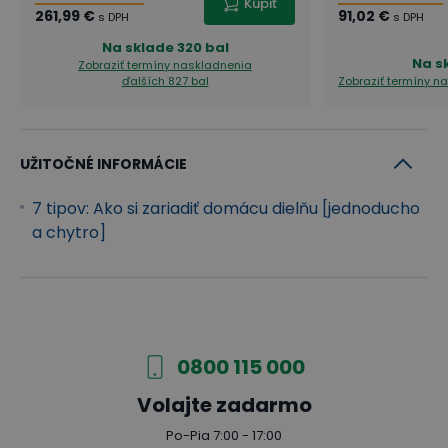
Kúpiť
261,99 €
91,02 €
s DPH
s DPH
Na sklade
320 bal
Na s
Zobraziť termíny naskladnenia
ďalších 827 bal
Zobraziť termíny n
UŽITOČNÉ INFORMÁCIE
7 tipov: Ako si zariadiť domácu dielňu [jednoducho
a chytro]
0800 115 000
Volajte zadarmo
Po-Pia 7:00 - 17:00