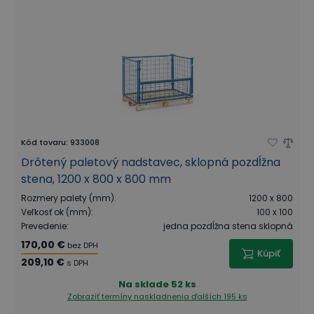
Kód tovaru
:
933008
Drôtený paletový nadstavec, sklopná pozdĺžna
stena, 1200 x 800 x 800 mm
Rozmery palety (mm)
:
1200 x 800
Veľkosť ok (mm)
:
100 x 100
Prevedenie
:
jedna pozdĺžna stena sklopná
170,00 €
bez DPH
Kúpiť
209,10 €
s DPH
Na sklade
52 ks
Zobraziť termíny naskladnenia
ďalších 195 ks