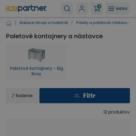
0
MENU
/
Baliace stroje a materiál
/
Palety a paletové nástavce
/
Paletové kontajnery a nástavce
Paletové kontajnery - Big
Boxy
Filtr
Radenie
12
produktov