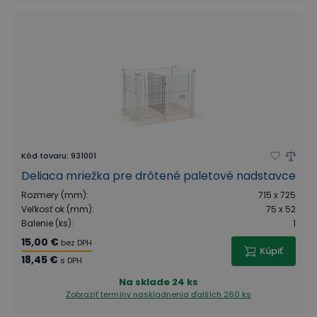
Kód tovaru
:
931001
Deliaca mriežka pre drôtené paletové nadstavce
Rozmery (mm)
:
715 x 725
Veľkosť ok (mm)
:
75 x 52
Balenie (ks)
:
1
15,00 €
bez DPH
Kúpiť
18,45 €
s DPH
Na sklade
24 ks
Zobraziť termíny naskladnenia
ďalších 260 ks