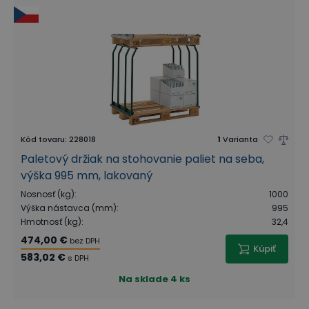
Kód tovaru
:
228018
1
Varianta
Paletový držiak na stohovanie paliet na seba,
výška 995 mm, lakovaný
Nosnosť (kg)
:
1000
Výška nástavca (mm)
:
995
Hmotnosť (kg)
:
32,4
474,00 €
bez DPH
Kúpiť
583,02 €
s DPH
Na sklade
4 ks