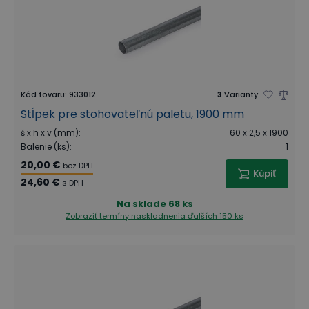
Kód tovaru
:
933012
3
Varianty
Stĺpek pre stohovateľnú paletu, 1900 mm
š x h x v (mm)
:
60 x 2,5 x 1900
Balenie (ks)
:
1
20,00 €
bez DPH
Kúpiť
24,60 €
s DPH
Na sklade
68 ks
Zobraziť termíny naskladnenia
ďalších 150 ks