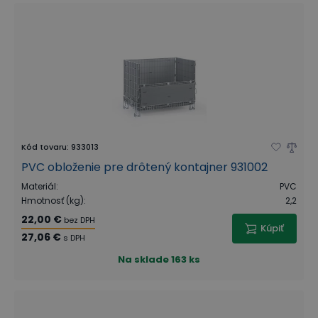
Kód tovaru
:
933013
PVC obloženie pre drôtený kontajner 931002
Materiál
:
PVC
Hmotnosť (kg)
:
2,2
22,00 €
bez DPH
Kúpiť
27,06 €
s DPH
Na sklade
163 ks