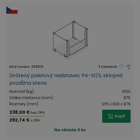
Kód tovaru
:
228013
1
Varianta
Drôtený paletový nadstavec PA-X1/S, sklopná
pozdĺžna stena
Nosnosť (kg)
:
1000
Výška nástavca (mm)
:
975
Rozmery (mm)
:
1215 x 820 x 975
238,00 €
bez DPH
Kúpiť
292,74 €
s DPH
Na sklade
3 ks