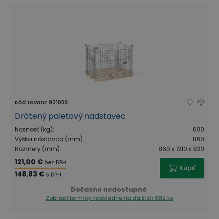
Kód tovaru
:
931000
Drôtený paletový nadstavec
Nosnosť (kg)
:
600
Výška nástavca (mm)
:
860
Rozmery (mm)
:
860 x 1210 x 820
121,00 €
bez DPH
Kúpiť
148,83 €
s DPH
Dočasne nedostupné
Zobraziť termíny naskladnenia
ďalších 682 ks