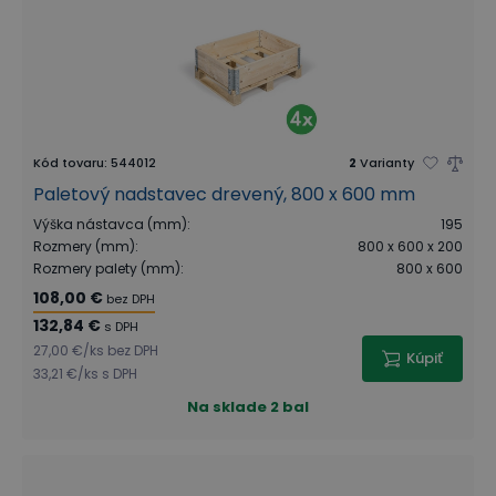
Kód tovaru
:
544012
2
Varianty
Paletový nadstavec drevený, 800 x 600 mm
Výška nástavca (mm)
:
195
Rozmery (mm)
:
800 x 600 x 200
Rozmery palety (mm)
:
800 x 600
108,00 €
bez DPH
132,84 €
s DPH
27,00 €
/
ks
bez DPH
Kúpiť
33,21 €
/
ks
s DPH
Na sklade
2 bal