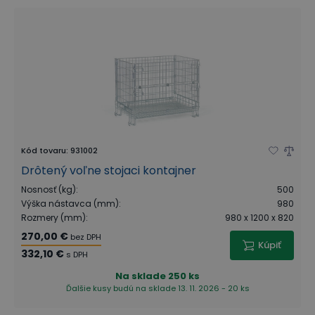
Kód tovaru
:
931002
Drôtený voľne stojaci kontajner
Nosnosť (kg)
:
500
Výška nástavca (mm)
:
980
Rozmery (mm)
:
980 x 1200 x 820
270,00 €
bez DPH
Kúpiť
332,10 €
s DPH
Na sklade
250 ks
Ďalšie kusy budú na sklade 13. 11. 2026 - 20 ks