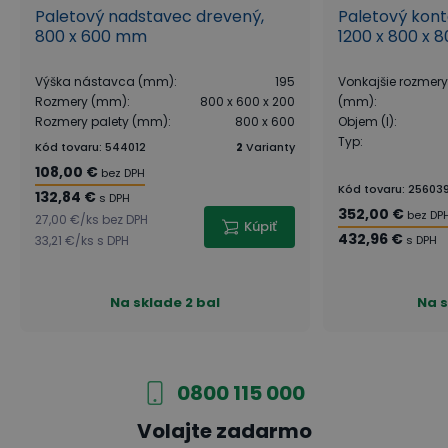
Paletový nadstavec drevený,
Paletový konta
800 x 600 mm
1200 x 800 x 8
Výška nástavca (mm)
:
195
Vonkajšie rozmery 
Rozmery (mm)
:
800 x 600 x 200
(mm)
:
Rozmery palety (mm)
:
800 x 600
Objem (l)
:
Typ
:
Kód tovaru
:
544012
2
Varianty
108,00 €
bez DPH
Kód tovaru
:
25603
132,84 €
s DPH
352,00 €
bez DP
27,00 €
/
ks
bez DPH
Kúpiť
432,96 €
33,21 €
/
ks
s DPH
s DPH
Na sklade
2 bal
Na 
0800 115 000
Volajte zadarmo