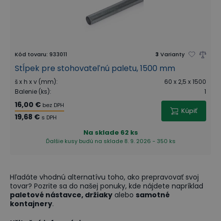
Kód tovaru
:
933011
3
Varianty
Stĺpek pre stohovateľnú paletu, 1500 mm
š x h x v (mm)
:
60 x 2,5 x 1500
Balenie (ks)
:
1
16,00 €
bez DPH
Kúpiť
19,68 €
s DPH
Na sklade
62 ks
Ďalšie kusy budú na sklade 8. 9. 2026 - 350 ks
Hľadáte vhodnú alternatívu toho, ako prepravovať svoj
tovar? Pozrite sa do našej ponuky, kde nájdete napríklad
paletové nástavce, držiaky
alebo
samotné
kontajnery
.