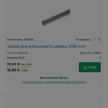
Kód tovaru
:
933010
3
Varianty
Stĺpek pre stohovateľnú paletu, 1050 mm
š x h x v (mm)
:
60 x 2,5 x 1050
Balenie (ks)
:
1
13,00 €
bez DPH
Kúpiť
15,99 €
s DPH
Na sklade
129 ks
Zobraziť termíny naskladnenia
ďalších 300 ks