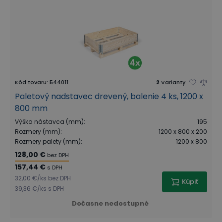
Kód tovaru
:
544011
2
Varianty
Paletový nadstavec drevený, balenie 4 ks, 1200 x
800 mm
Výška nástavca (mm)
:
195
Rozmery (mm)
:
1200 x 800 x 200
Rozmery palety (mm)
:
1200 x 800
128,00 €
bez DPH
157,44 €
s DPH
32,00 €
/
ks
bez DPH
Kúpiť
39,36 €
/
ks
s DPH
Dočasne nedostupné