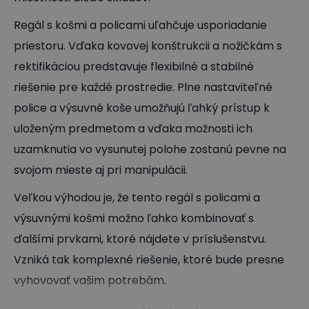
Regál s košmi a policami uľahčuje usporiadanie
priestoru. Vďaka kovovej konštrukcii a nožičkám s
rektifikáciou predstavuje flexibilné a stabilné
riešenie pre každé prostredie. Plne nastaviteľné
police a výsuvné koše umožňujú ľahký prístup k
uloženým predmetom a vďaka možnosti ich
uzamknutia vo vysunutej polohe zostanú pevne na
svojom mieste aj pri manipulácii.
Veľkou výhodou je, že tento regál s policami a
výsuvnými košmi možno ľahko kombinovať s
ďalšími prvkami, ktoré nájdete v príslušenstvu.
Vzniká tak komplexné riešenie, ktoré bude presne
vyhovovať vašim potrebám.
2x výsuvný kôš (1x sieťka a 1x drôt) s