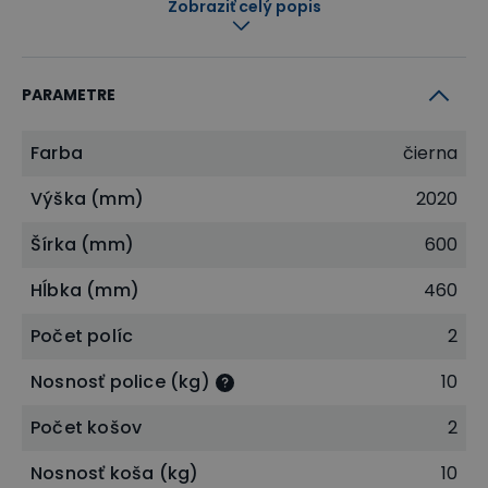
Zobraziť celý popis
pojazdmi umožňujúcimi ľahký prístup k uloženým
predmetom vďaka 70% výsuvu
rozmer koša: 56.5 x 46 x 14.5 cm
PARAMETRE
nosnosť každého koša 10 kg pri rovnomernom
zaťažení
pojazdy na koše a aretácia koša v otvorenej polohe
Farba
čierna
pre pohodlnú manipuláciu
Výška (mm)
2020
2x drôtená polica s rozmermi 45.9 x 56.9 cm
nosnosť každej police 10 kg pri rovnomernom zaťažení
Šírka (mm)
600
police a koše sú voľne prestaviteľné v rozmedzí 5 cm
Hĺbka (mm)
460
šatníková tyč na zavesenie oblečenia
rektifikačné nožičky pre vyrovnávanie na nerovnom
Počet políc
2
povrchu
Nosnosť police (kg)
10
Počet košov
2
NÁŠ TIP
Vytvorte si zostavu presne podľa
Nosnosť koša (kg)
10