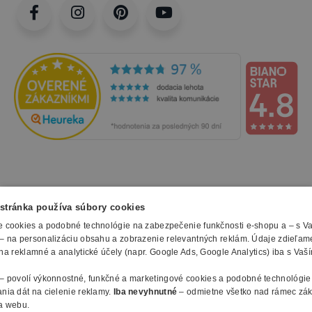
NAKUPOVANIE
stránka používa súbory cookies
Všetko o nákupe
 cookies a podobné technológie na zabezpečenie funkčnosti e-shopu a – s V
SLUŽBY
– na personalizáciu obsahu a zobrazenie relevantných reklám. Údaje zdieľam
Obchodné podmienky
na reklamné a analytické účely (napr. Google Ads, Google Analytics) iba s Vaš
Doprava a montáž
Naše katalógy
Spôsoby platby
O FIRME
– povolí výkonnostné, funkčné a marketingové cookies a podobné technológie
Reklamačný formulár
nia dát na cielenie reklamy.
Iba nevyhnutné
– odmietne všetko nad rámec zá
Záruky, servis a reklamácie
E-procurement
O nás
a webu.