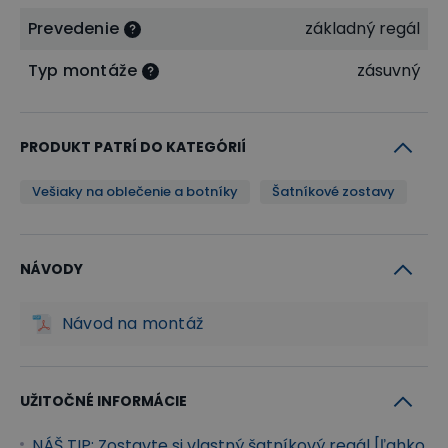
vašich predstáv z jednotlivých dielov:
Prevedenie
základný regál
Typ montáže
zásuvný
+
PRODUKT PATRÍ DO KATEGÓRIÍ
+
+
Vešiaky na oblečenie a botníky
Šatníkové zostavy
+
NÁVODY
Návod na montáž
UŽITOČNÉ INFORMÁCIE
NÁŠ TIP: Zostavte si vlastný šatníkový regál [ľahko