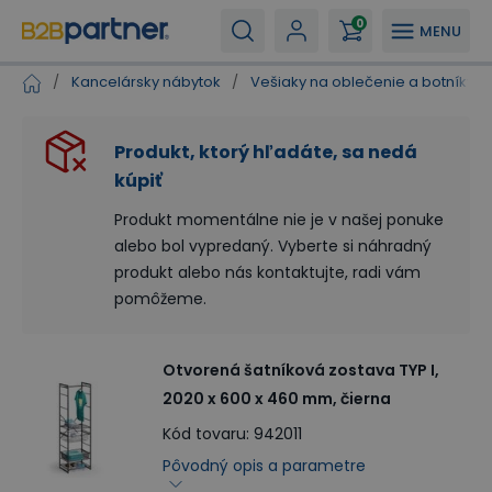
0
MENU
/
Kancelársky nábytok
/
Vešiaky na oblečenie a botníky
/
Produkt, ktorý hľadáte, sa nedá
kúpiť
Produkt momentálne nie je v našej ponuke
alebo bol vypredaný. Vyberte si náhradný
produkt alebo nás kontaktujte, radi vám
pomôžeme.
Otvorená šatníková zostava TYP I,
2020 x 600 x 460 mm, čierna
Kód tovaru
:
942011
Pôvodný opis a parametre