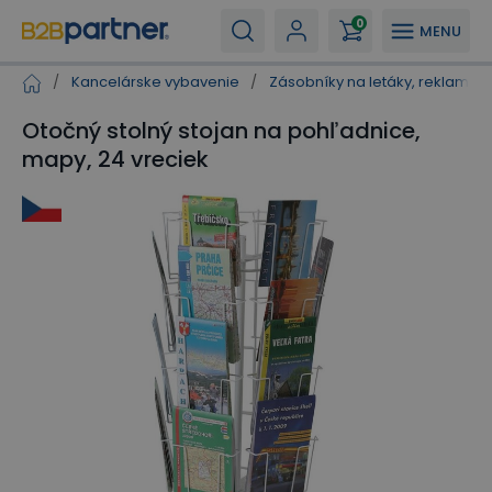
0
MENU
/
Kancelárske vybavenie
/
Zásobníky na letáky, reklamné 
Otočný stolný stojan na pohľadnice,
mapy, 24 vreciek