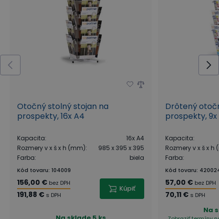
Otočný stolný stojan na
Drôtený otočn
prospekty, 16x A4
prospekty, 9x
Kapacita
:
16x A4
Kapacita
:
Rozmery v x š x h (mm)
:
985 x 395 x 395
Rozmery v x š x h
Farba
:
biela
Farba
:
Kód tovaru
:
104009
Kód tovaru
:
42002
156,00 €
57,00 €
bez DPH
bez DPH
Kúpiť
191,88 €
70,11 €
s DPH
s DPH
Na s
Na sklade
5 ks
Zobraziť termíny 