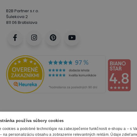
B2B Partner s.r.o.
Šulekova 2
811 06 Bratislava
NAKUPOVANIE
stránka používa súbory cookies
 cookies a podobné technológie na zabezpečenie funkčnosti e-shopu a – s V
Všetko o nákupe
– na personalizáciu obsahu a zobrazenie relevantných reklám. Údaje zdieľam