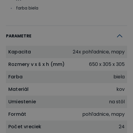
farba biela
PARAMETRE
Kapacita
24x pohľadnice, mapy
Rozmery v x š x h (mm)
650 x 305 x 305
Farba
biela
Materiál
kov
Umiestenie
na stôl
Formát
pohľadnice, mapy
Počet vreciek
24