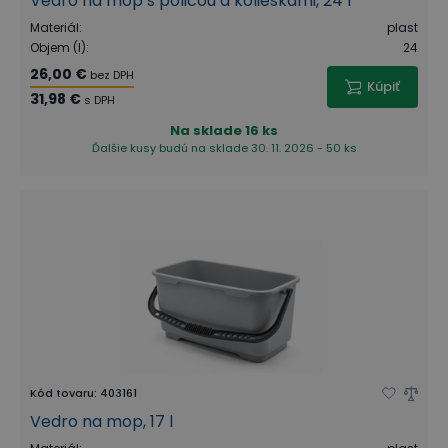
Vedro na mop s policou a kolieskami, 24 l
Materiál
:
plast
Objem (l)
:
24
26,00 €
bez DPH
Kúpiť
31,98 €
s DPH
Na sklade
16 ks
Ďalšie kusy budú na sklade 30. 11. 2026 - 50 ks
Kód tovaru
:
403161
Vedro na mop, 17 l