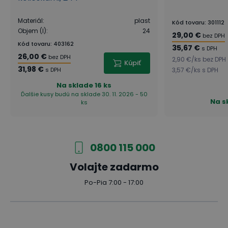
Materiál
:
plast
Kód tovaru
:
301112
Objem (l)
:
24
29,00 €
bez DPH
Kód tovaru
:
403162
35,67 €
s DPH
26,00 €
bez DPH
2,90 €
/
ks
bez DPH
Kúpiť
31,98 €
s DPH
3,57 €
/
ks
s DPH
Na sklade
16 ks
Ďalšie kusy budú na sklade 30. 11. 2026 - 50
Na s
ks
0800 115 000
Volajte zadarmo
Po-Pia 7:00 - 17:00