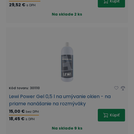
Kúpiť
29,52 €
s DPH
Na sklade
2 ks
Kód tovaru
:
301110
Lewi Power Gel 0,5 l na umývanie okien - na
priame nanášanie na rozmýváky
15,00 €
bez DPH
Kúpiť
18,45 €
s DPH
Na sklade
9 ks