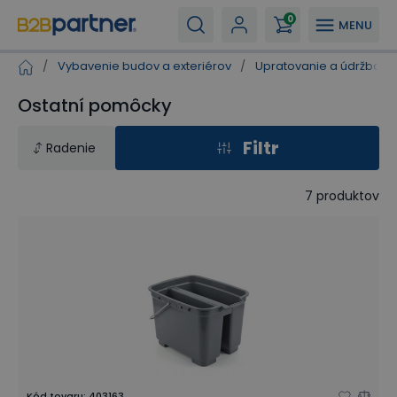
0
MENU
/
Vybavenie budov a exteriérov
/
Upratovanie a údržba
/
Ostatní pomôcky
Filtr
Radenie
7
produktov
Kód tovaru
:
403163