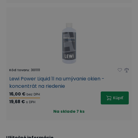
Kód tovaru
:
301111
Lewi Power Liquid 1l na umývanie okien -
koncentrát na riedenie
16,00 €
bez DPH
Kúpiť
19,68 €
s DPH
Na sklade
7 ks
Užitočné informácie