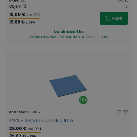
Materiál
:
plast
Objem (l)
:
17
16,00 €
bez DPH
Kúpiť
19,68 €
s DPH
Na sklade
1 ks
Ďalšie kusy budú na sklade 3. 11. 2026 - 50 ks
Kód tovaru
:
301112
EVO - leštiaca utierka, 10 ks
29,00 €
bez DPH
35,67 €
s DPH