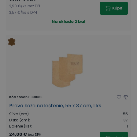
2,90 €
/
ks
bez DPH
Kúpiť
3,57 €
/
ks
s DPH
Na sklade
2 bal
Kód tovaru
:
301086
Pravá koža na leštenie, 55 x 37 cm, 1 ks
Šírka (cm)
:
55
Dĺžka (cm)
:
37
Balenie (ks)
:
1
24,00 €
bez DPH