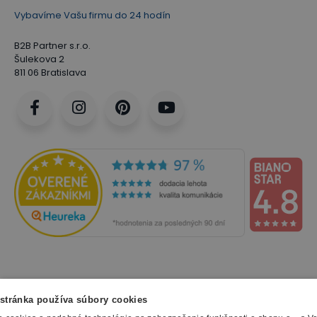
Vybavíme Vašu firmu do 24 hodín
B2B Partner s.r.o.
Šulekova 2
811 06 Bratislava
NAKUPOVANIE
stránka používa súbory cookies