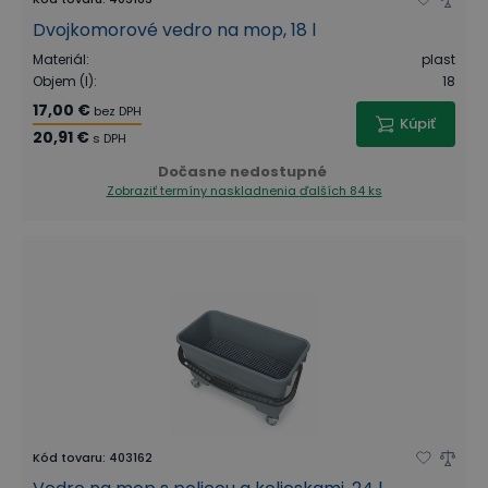
Dvojkomorové vedro na mop, 18 l
Materiál
:
plast
Objem (l)
:
18
17,00 €
bez DPH
Kúpiť
20,91 €
s DPH
Dočasne nedostupné
Zobraziť termíny naskladnenia
ďalších 84 ks
Kód tovaru
:
403162