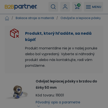
0
MENU
/
Baliace stroje a materiál
/
Odvíjače a lepiace pásky
/
Produkt, ktorý hľadáte, sa nedá
kúpiť
Produkt momentálne nie je v našej ponuke
alebo bol vypredaný. Vyberte si náhradný
produkt alebo nás kontaktujte, radi vám
pomôžeme.
Odvíjač lepiacej pásky s brzdou do
šírky 50 mm
Kód tovaru
:
111001
Pôvodný opis a parametre