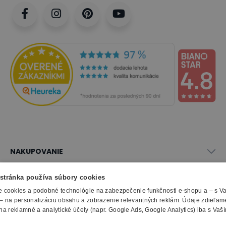
NAKUPOVANIE
Všetko o nákupe
stránka používa súbory cookies
SLUŽBY
Obchodné podmienky
 cookies a podobné technológie na zabezpečenie funkčnosti e-shopu a – s V
Doprava a montáž
Naše katalógy
– na personalizáciu obsahu a zobrazenie relevantných reklám. Údaje zdieľam
Spôsoby platby
O FIRME
Reklamačný formulár
na reklamné a analytické účely (napr. Google Ads, Google Analytics) iba s Vaš
Záruky, servis a reklamácie
E-procurement
O nás