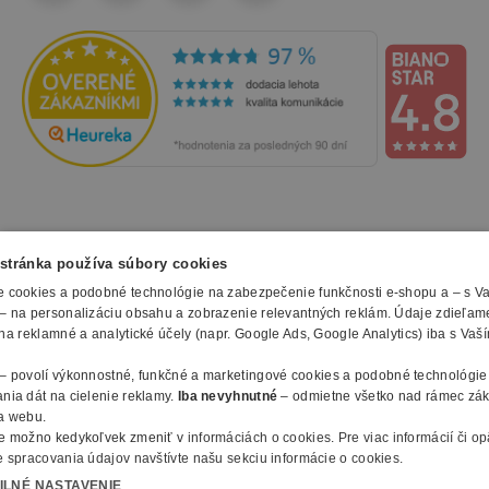
NAKUPOVANIE
stránka používa súbory cookies
 cookies a podobné technológie na zabezpečenie funkčnosti e-shopu a – s V
Všetko o nákupe
– na personalizáciu obsahu a zobrazenie relevantných reklám. Údaje zdieľam
SLUŽBY
Obchodné podmienky
na reklamné a analytické účely (napr. Google Ads, Google Analytics) iba s Vaš
Doprava a montáž
Naše katalógy
– povolí výkonnostné, funkčné a marketingové cookies a podobné technológie
Spôsoby platby
O FIRME
Reklamačný formulár
nia dát na cielenie reklamy.
Iba nevyhnutné
– odmietne všetko nad rámec zá
Záruky, servis a reklamácie
E-procurement
a webu.
O nás
Ochrana osobných údajov
e možno kedykoľvek zmeniť v
informáciách o cookies
.
Pre viac informácií či o
Vlastná výroba nábytku
Kontakty
 spracovania údajov navštívte našu sekciu informácie o cookies.
© 2010 - 2026 B2B Partner s.r.o. - Všetky práva vyhradené.
Informácie o cookies
Vyhlásenie o prístupnosti
Členstvo v organizáciach
ILNÉ NASTAVENIE