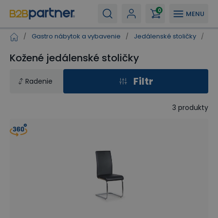
0
MENU
/
Gastro nábytok a vybavenie
/
Jedálenské stoličky
/
Ko
Kožené jedálenské stoličky
Filtr
Radenie
3
produkty