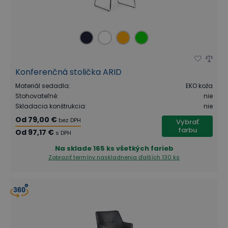
Konferenčná stolička ARID
Materiál sedadla
:
EKO koža
Stohovateľné
:
nie
Skladacia konštrukcia
:
nie
Od
79,00 €
bez DPH
Vybrať
farbu
Od
97,17 €
s DPH
Na sklade
165 ks všetkých farieb
Zobraziť termíny naskladnenia
ďalších 130 ks