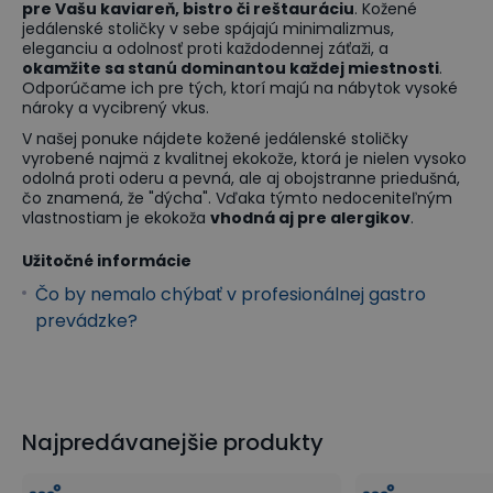
pre Vašu kaviareň, bistro či reštauráciu
. Kožené
jedálenské stoličky v sebe spájajú minimalizmus,
eleganciu a odolnosť proti každodennej záťaži, a
okamžite sa stanú dominantou každej miestnosti
.
Odporúčame ich pre tých, ktorí majú na nábytok vysoké
nároky a vycibrený vkus.
V našej ponuke nájdete kožené jedálenské stoličky
vyrobené najmä z kvalitnej ekokože, ktorá je nielen vysoko
odolná proti oderu a pevná, ale aj obojstranne priedušná,
čo znamená, že "dýcha". Vďaka týmto nedoceniteľným
vlastnostiam je ekokoža
vhodná aj pre alergikov
.
Užitočné informácie
Čo by nemalo chýbať v profesionálnej gastro
prevádzke?
Najpredávanejšie produkty