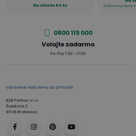
Na s
Na sklade
64 ks
Ďalšie kusy budú na
0800 115 000
Volajte zadarmo
Po-Pia 7:00 - 17:00
Vybavíme Vašu firmu do 24 hodín
B2B Partner s.r.o.
Šulekova 2
811 06 Bratislava