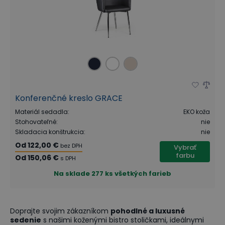
Konferenčné kreslo GRACE
Materiál sedadla
:
EKO koža
Stohovateľné
:
nie
Skladacia konštrukcia
:
nie
Od
122,00 €
bez DPH
Vybrať
farbu
Od
150,06 €
s DPH
Na sklade
277 ks všetkých farieb
Doprajte svojim zákazníkom
pohodlné a luxusné
sedenie
s našimi koženými bistro stoličkami, ideálnymi