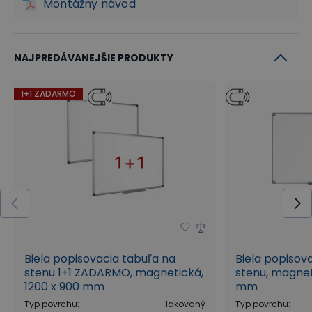
Montážny návod
NAJPREDÁVANEJŠIE PRODUKTY
1+1 ZADARMO
Biela popisovacia tabuľa na
Biela popisov
stenu 1+1 ZADARMO, magnetická,
stenu, magnet
1200 x 900 mm
mm
Typ povrchu
:
lakovaný
Typ povrchu
: