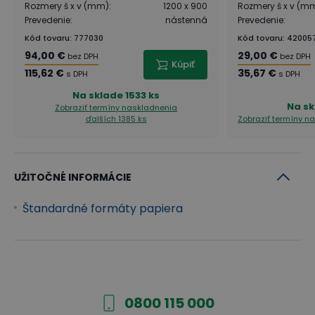
Rozmery š x v (mm)
:
1200 x 900
Rozmery š x v (m
Prevedenie
:
nástenná
Prevedenie
:
Kód tovaru
:
777030
Kód tovaru
:
42005
94,00 €
29,00 €
bez DPH
bez DPH
Kúpiť
115,62 €
35,67 €
s DPH
s DPH
Na sklade
1533 ks
Na sk
Zobraziť termíny naskladnenia
ďalších 1385 ks
Zobraziť termíny n
UŽITOČNÉ INFORMÁCIE
Štandardné formáty papiera
0800 115 000