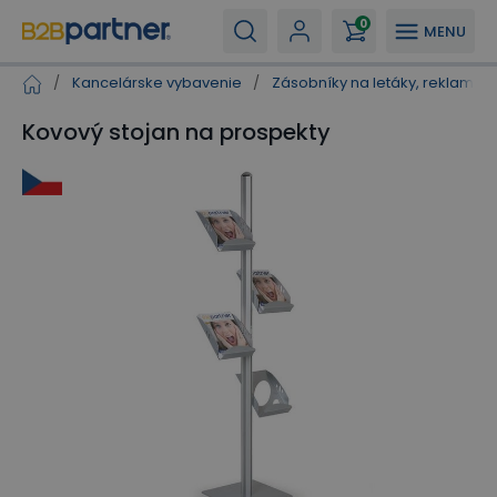
0
MENU
/
Kancelárske vybavenie
/
Zásobníky na letáky, reklamné 
Kovový stojan na prospekty