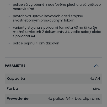
police sú vyrobené z oceľového plechu a sú výškovo
nastaviteľné
povrchová úprava kovových častí stojanu
sivostrieborným práškovaným lakom
varianty stojanu s policami formátu A3 na šírku (je
možné umiestniť 2 dokumenty A4 vedľa seba) alebo
s policami A4
police pojmú 4 cm tlačovín
PARAMETRE
Kapacita
4x A4
Farba
sivá
Prevedenie
4x police A4 - bez clip rámu