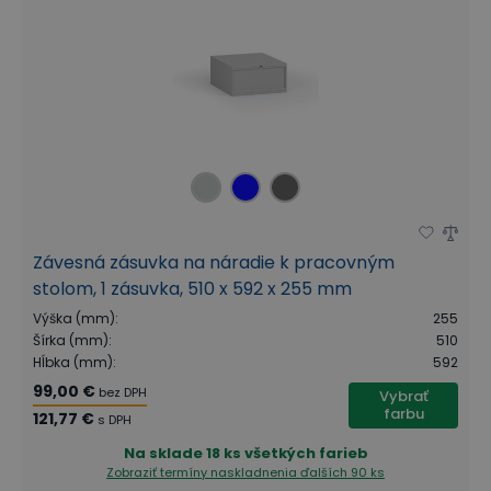
Závesná zásuvka na náradie k pracovným
stolom, 1 zásuvka, 510 x 592 x 255 mm
Výška (mm)
:
255
Šírka (mm)
:
510
Hĺbka (mm)
:
592
99,00 €
bez DPH
Vybrať
farbu
121,77 €
s DPH
Na sklade
18 ks všetkých farieb
Zobraziť termíny naskladnenia
ďalších 90 ks