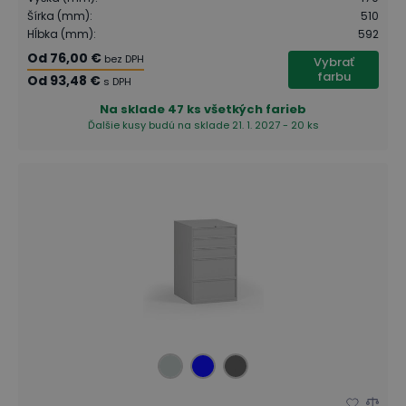
Šírka (mm)
:
510
Hĺbka (mm)
:
592
Od
76,00 €
bez DPH
Vybrať
farbu
Od
93,48 €
s DPH
Na sklade
47 ks všetkých farieb
Ďalšie kusy budú na sklade 21. 1. 2027 - 20 ks