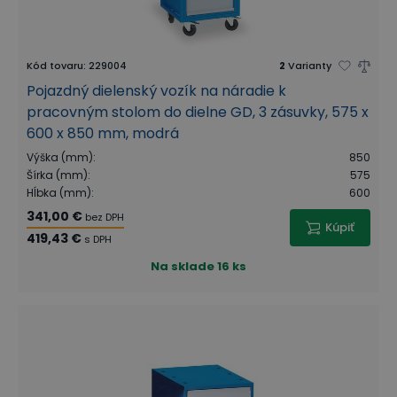
Kód tovaru
:
229004
2
Varianty
Pojazdný dielenský vozík na náradie k
pracovným stolom do dielne GD, 3 zásuvky, 575 x
600 x 850 mm, modrá
Výška (mm)
:
850
Šírka (mm)
:
575
Hĺbka (mm)
:
600
341,00 €
bez DPH
Kúpiť
419,43 €
s DPH
Na sklade
16 ks