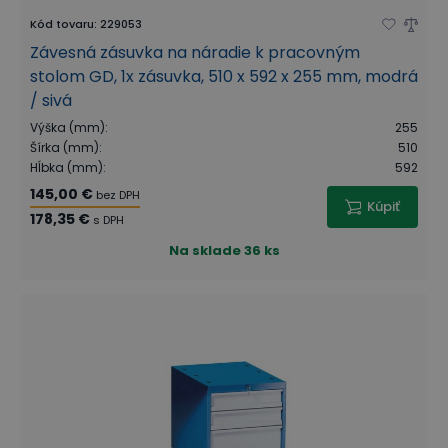
Kód tovaru
:
229053
Závesná zásuvka na náradie k pracovným
stolom GD, 1x zásuvka, 510 x 592 x 255 mm, modrá
/ sivá
Výška (mm)
:
255
Šírka (mm)
:
510
Hĺbka (mm)
:
592
145,00 €
bez DPH
Kúpiť
178,35 €
s DPH
Na sklade
36 ks