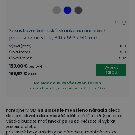
Zásuvková dielenská skrinka na náradie k
pracovnému stolu, 810 x 592 x 510 mm
Výška (mm)
:
810
Šírka (mm)
:
510
Hĺbka (mm)
:
592
159,00 €
bez DPH
Vybrať
farbu
195,57 €
s DPH
Na sklade
19 ks všetkých farieb
Zobraziť termíny naskladnenia
ďalších 70 ks
Kontajnery GD
na uloženie menšieho náradia
alebo
skrutiek
skvele doplnia váš stôl
o ďalší úložný priestor.
Všetko budete mať
hneď po ruke
. Môžete si vybrať
závesné alebo
prístavné boxy a skrinky na náradie a mobilné vozíky.