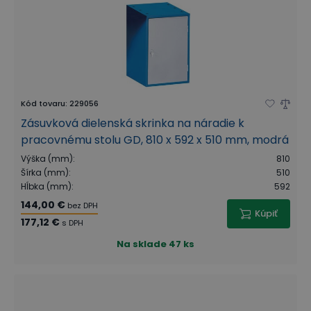
Kód tovaru
:
229056
Zásuvková dielenská skrinka na náradie k
pracovnému stolu GD, 810 x 592 x 510 mm, modrá
Výška (mm)
:
810
Šírka (mm)
:
510
Hĺbka (mm)
:
592
144,00 €
bez DPH
Kúpiť
177,12 €
s DPH
Na sklade
47 ks