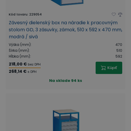
Kód tovaru
:
229054
Závesný dielenský box na náradie k pracovným
stolom GD, 3 zásuvky, zámok, 510 x 592 x 470 mm,
modrá / sivá
Výška (mm)
:
470
Šírka (mm)
:
510
Hĺbka (mm)
:
592
218,00 €
bez DPH
Kúpiť
268,14 €
s DPH
Na sklade
94 ks