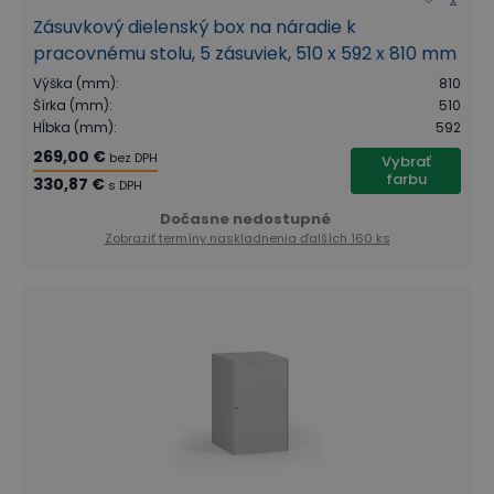
Zásuvkový dielenský box na náradie k
pracovnému stolu, 5 zásuviek, 510 x 592 x 810 mm
Výška (mm)
:
810
Šírka (mm)
:
510
Hĺbka (mm)
:
592
269,00 €
bez DPH
Vybrať
farbu
330,87 €
s DPH
Dočasne nedostupné
Zobraziť termíny naskladnenia
ďalších 160 ks