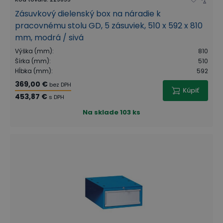
Zásuvkový dielenský box na náradie k
pracovnému stolu GD, 5 zásuviek, 510 x 592 x 810
mm, modrá / sivá
Výška (mm)
:
810
Šírka (mm)
:
510
Hĺbka (mm)
:
592
369,00 €
bez DPH
Kúpiť
453,87 €
s DPH
Na sklade
103 ks