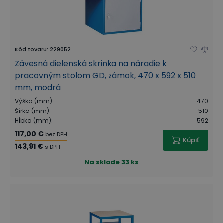
Kód tovaru
:
229052
Závesná dielenská skrinka na náradie k
pracovným stolom GD, zámok, 470 x 592 x 510
mm, modrá
Výška (mm)
:
470
Šírka (mm)
:
510
Hĺbka (mm)
:
592
117,00 €
bez DPH
Kúpiť
143,91 €
s DPH
Na sklade
33 ks