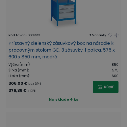
Kód tovaru
:
229003
2
Varianty
Prístavný dielenský zásuvkový box na náradie k
pracovným stolom GD, 3 zásuvky, 1 polica, 575 x
600 x 850 mm, modrá
Výška (mm)
:
850
Šírka (mm)
:
575
Hĺbka (mm)
:
600
306,00 €
bez DPH
Kúpiť
376,38 €
s DPH
Na sklade
4 ks