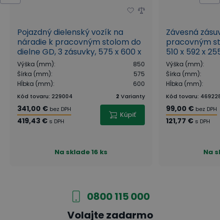
Pojazdný dielenský vozík na
Závesná zásuv
náradie k pracovným stolom do
pracovným sto
dielne GD, 3 zásuvky, 575 x 600 x
510 x 592 x 25
850 mm, modrá
Výška (mm)
:
850
Výška (mm)
:
Šírka (mm)
:
575
Šírka (mm)
:
Hĺbka (mm)
:
600
Hĺbka (mm)
:
Kód tovaru
:
229004
2
Varianty
Kód tovaru
:
46922
341,00 €
99,00 €
bez DPH
bez DPH
Kúpiť
419,43 €
121,77 €
s DPH
s DPH
Na sklade
16 ks
Na s
0800 115 000
Volajte zadarmo