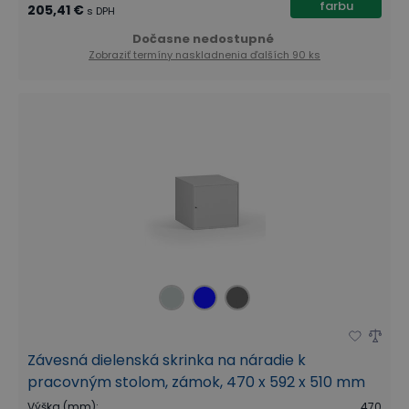
farbu
205,41 €
s DPH
Dočasne nedostupné
Zobraziť termíny naskladnenia
ďalších 90 ks
Závesná dielenská skrinka na náradie k
pracovným stolom, zámok, 470 x 592 x 510 mm
Výška (mm)
:
470