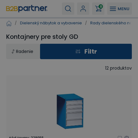
0
MENU
/
Dielenský nábytok a vybavenie
/
Rady dielenského náby
Kontajnery pre stoly GD
Filtr
Radenie
12
produktov
Kód tovaru
:
229055