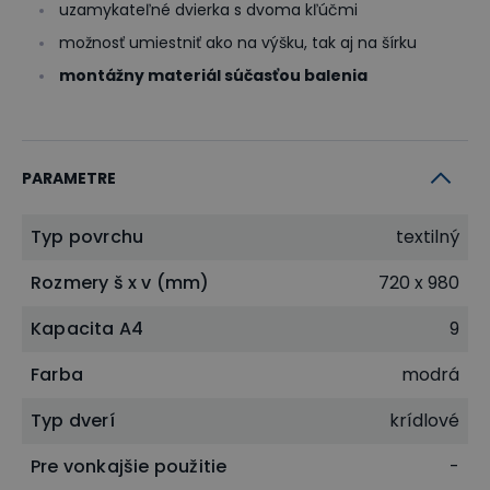
uzamykateľné dvierka s dvoma kľúčmi
možnosť umiestniť ako na výšku, tak aj na šírku
montážny materiál súčasťou balenia
PARAMETRE
Typ povrchu
textilný
Rozmery š x v (mm)
720 x 980
Kapacita A4
9
Farba
modrá
Typ dverí
krídlové
Pre vonkajšie použitie
-