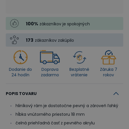
100
%
zákazníkov je spokojných
173
zákazníkov zakúpilo
Dodanie do
Doprava
Bezplatné
Záruka 7
24 hodín
zadarmo
vrátenie
rokov
POPIS TOVARU
hliníkový rám je dostatočne pevný a zároveň ľahký
hĺbka vnútorného priestoru 18 mm
čelná priehľadná časť z pevného akrylu