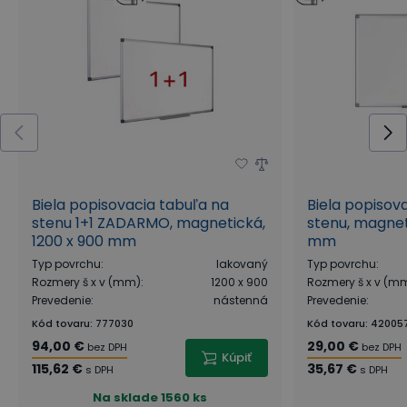
Biela popisovacia tabuľa na
Biela popisov
stenu 1+1 ZADARMO, magnetická,
stenu, magnet
1200 x 900 mm
mm
Typ povrchu
:
lakovaný
Typ povrchu
:
Rozmery š x v (mm)
:
1200 x 900
Rozmery š x v (m
Prevedenie
:
nástenná
Prevedenie
:
Kód tovaru
:
777030
Kód tovaru
:
42005
94,00 €
29,00 €
bez DPH
bez DPH
Kúpiť
115,62 €
35,67 €
s DPH
s DPH
Na sklade
1560 ks