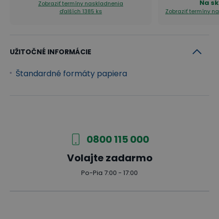
Na sk
Zobraziť termíny naskladnenia
ďalších 1385 ks
Zobraziť termíny n
UŽITOČNÉ INFORMÁCIE
Štandardné formáty papiera
0800 115 000
Volajte zadarmo
Po-Pia 7:00 - 17:00