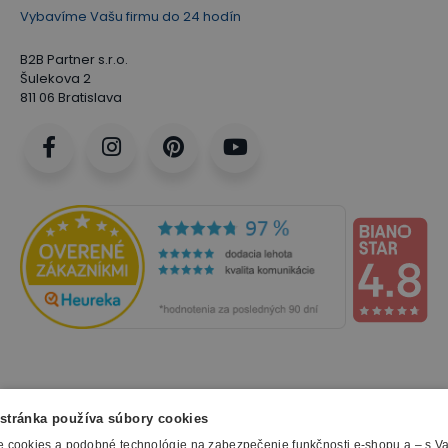
Vybavíme Vašu firmu do 24 hodín
B2B Partner s.r.o.
Šulekova 2
811 06 Bratislava
NAKUPOVANIE
stránka používa súbory cookies
 cookies a podobné technológie na zabezpečenie funkčnosti e-shopu a – s V