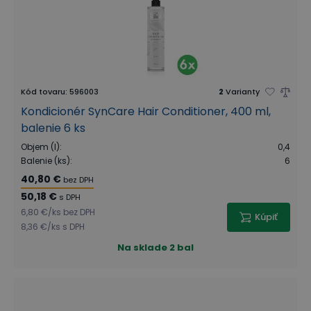
Kód tovaru
:
596003
2
Varianty
Kondicionér SynCare Hair Conditioner, 400 ml,
balenie 6 ks
Objem (l)
:
0,4
Balenie (ks)
:
6
40,80 €
bez DPH
50,18 €
s DPH
6,80 €
/
ks
bez DPH
Kúpiť
8,36 €
/
ks
s DPH
Na sklade
2 bal