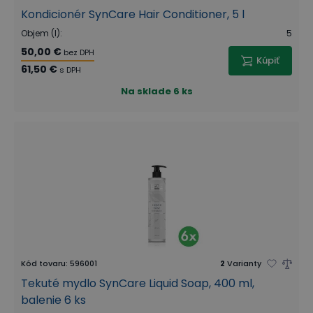
Kondicionér SynCare Hair Conditioner, 5 l
Objem (l)
:
5
50,00 €
bez DPH
Kúpiť
61,50 €
s DPH
Na sklade
6 ks
Kód tovaru
:
596001
2
Varianty
Tekuté mydlo SynCare Liquid Soap, 400 ml,
balenie 6 ks