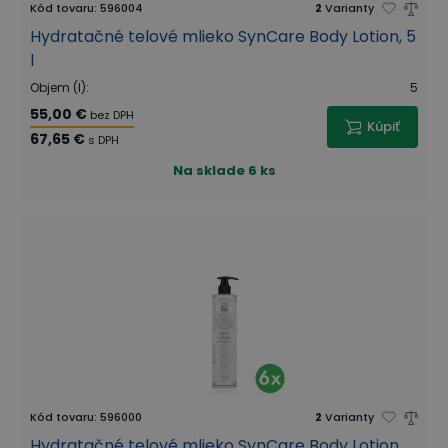
Kód tovaru
:
596004
2
Varianty
Hydratačné telové mlieko SynCare Body Lotion, 5
l
Objem (l)
:
5
55,00 €
bez DPH
Kúpiť
67,65 €
s DPH
Na sklade
6 ks
Kód tovaru
:
596000
2
Varianty
Hydratačné telové mlieko SynCare Body Lotion,