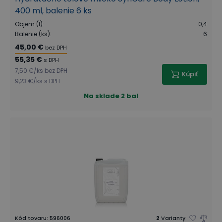
400 ml, balenie 6 ks
Objem (l)
:
0,4
Balenie (ks)
:
6
45,00 €
bez DPH
55,35 €
s DPH
7,50 €
/
ks
bez DPH
Kúpiť
9,23 €
/
ks
s DPH
Na sklade
2 bal
Kód tovaru
:
596006
2
Varianty