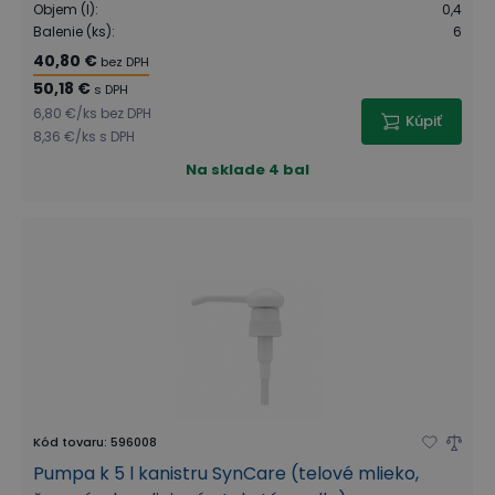
Objem (l)
:
0,4
Balenie (ks)
:
6
40,80 €
bez DPH
50,18 €
s DPH
6,80 €
/
ks
bez DPH
Kúpiť
8,36 €
/
ks
s DPH
Na sklade
4 bal
Kód tovaru
:
596008
Pumpa k 5 l kanistru SynCare (telové mlieko,