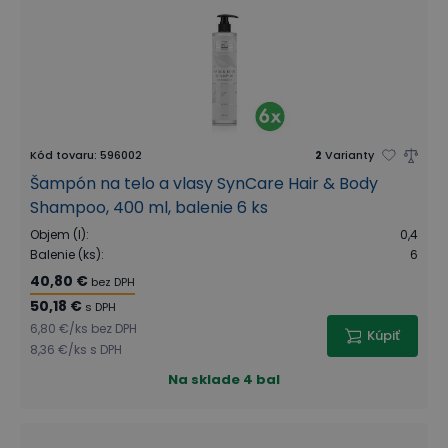
Kód tovaru
:
596002
2
Varianty
Šampón na telo a vlasy SynCare Hair & Body
Shampoo, 400 ml, balenie 6 ks
Objem (l)
:
0,4
Balenie (ks)
:
6
40,80 €
bez DPH
50,18 €
s DPH
6,80 €
/
ks
bez DPH
Kúpiť
8,36 €
/
ks
s DPH
Na sklade
4 bal