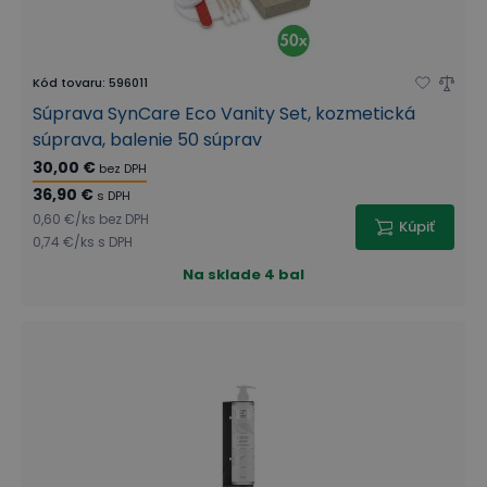
Kód tovaru
:
596011
Súprava SynCare Eco Vanity Set, kozmetická
súprava, balenie 50 súprav
30,00 €
bez DPH
36,90 €
s DPH
0,60 €
/
ks
bez DPH
Kúpiť
0,74 €
/
ks
s DPH
Na sklade
4 bal