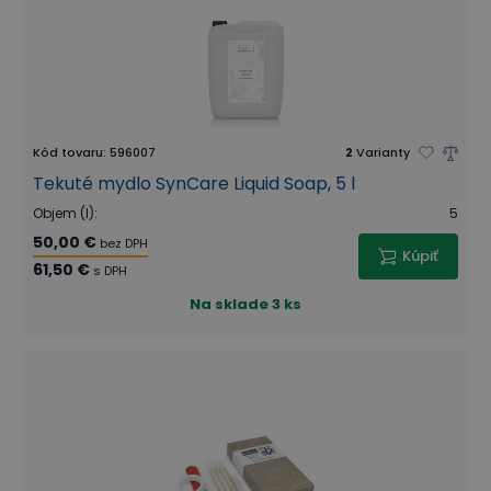
Kód tovaru
:
596007
2
Varianty
Tekuté mydlo SynCare Liquid Soap, 5 l
Objem (l)
:
5
50,00 €
bez DPH
Kúpiť
61,50 €
s DPH
Na sklade
3 ks