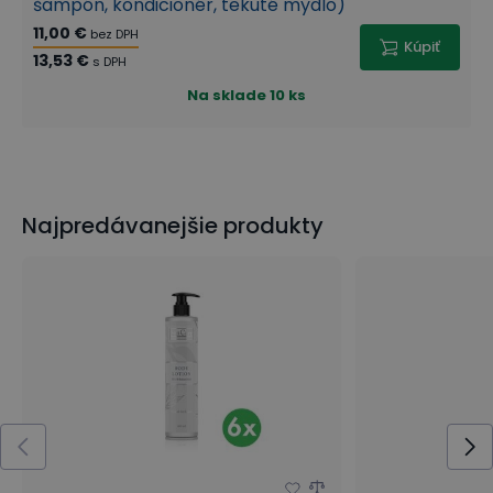
šampón, kondicionér, tekuté mydlo)
11,00 €
bez DPH
Kúpiť
13,53 €
s DPH
Na sklade
10 ks
Najpredávanejšie produkty