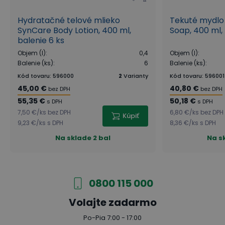
Hydratačné telové mlieko
Tekuté mydlo 
SynCare Body Lotion, 400 ml,
Soap, 400 ml, 
balenie 6 ks
Objem (l)
:
0,4
Objem (l)
:
Balenie (ks)
:
6
Balenie (ks)
:
Kód tovaru
:
596000
2
Varianty
Kód tovaru
:
596001
45,00 €
40,80 €
bez DPH
bez DPH
55,35 €
50,18 €
s DPH
s DPH
7,50 €
/
ks
bez DPH
6,80 €
/
ks
bez DPH
Kúpiť
9,23 €
/
ks
s DPH
8,36 €
/
ks
s DPH
Na sklade
2 bal
Na s
0800 115 000
Volajte zadarmo
Po-Pia 7:00 - 17:00