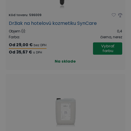
Kód tovaru
:
596009
Držiak na hotelovú kozmetiku SynCare
Objem (l)
:
0,4
Farba
:
čierna, nerez
Od
29,00 €
bez DPH
Vybrať
farbu
Od
35,67 €
s DPH
Na sklade