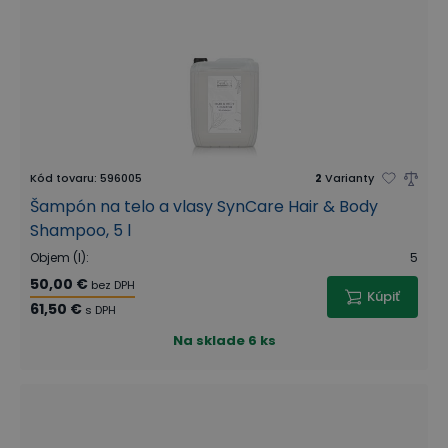
Kód tovaru
:
596005
2
Varianty
Šampón na telo a vlasy SynCare Hair & Body
Shampoo, 5 l
Objem (l)
:
5
50,00 €
bez DPH
Kúpiť
61,50 €
s DPH
Na sklade
6 ks