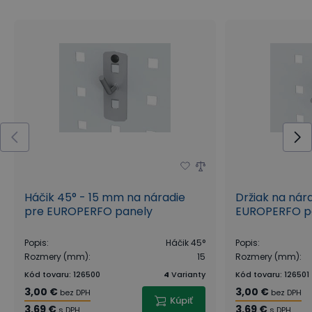
Háčik 45° - 15 mm na náradie
Držiak na nár
pre EUROPERFO panely
EUROPERFO p
Popis
:
Háčik 45°
Popis
:
Rozmery (mm)
:
15
Rozmery (mm)
:
Kód tovaru
:
126500
4
Varianty
Kód tovaru
:
126501
3,00 €
3,00 €
bez DPH
bez DPH
Kúpiť
3,69 €
3,69 €
s DPH
s DPH