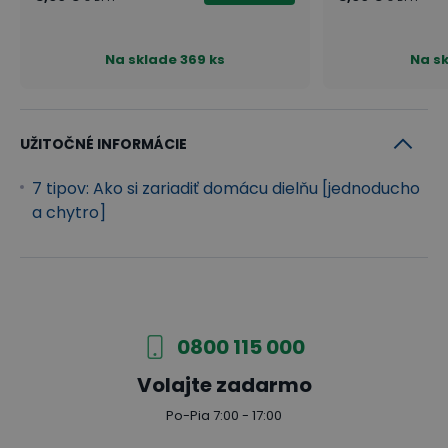
Na sklade
369 ks
Na s
UŽITOČNÉ INFORMÁCIE
7 tipov: Ako si zariadiť domácu dielňu [jednoducho
a chytro]
0800 115 000
Volajte zadarmo
Po-Pia 7:00 - 17:00