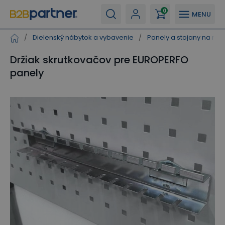
0
MENU
/
Dielenský nábytok a vybavenie
/
Panely a stojany na nár
Držiak skrutkovačov pre EUROPERFO
panely