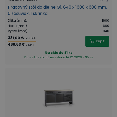
Pracovný stôl do dielne G1, 840 x 1600 x 600 mm,
6 zásuviek, 1 skrinka
Dĺžka (mm)
:
1600
Hĺbka (mm)
:
600
Výška (mm)
:
840
381,00 €
bez DPH
Kúpiť
468,63 €
s DPH
Na sklade
81 ks
Ďalšie kusy budú na sklade 14. 12. 2026 - 35 ks