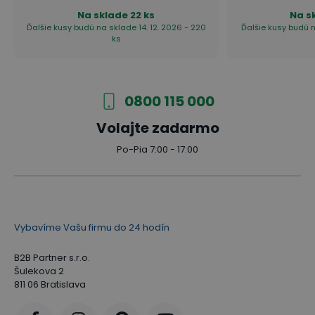
Na sklade
22 ks
Na s
Ďalšie kusy budú na sklade 14. 12. 2026 - 220
Ďalšie kusy budú n
ks
0800 115 000
Volajte zadarmo
Po-Pia 7:00 - 17:00
Vybavíme Vašu firmu do 24 hodín
B2B Partner s.r.o.
Šulekova 2
811 06 Bratislava