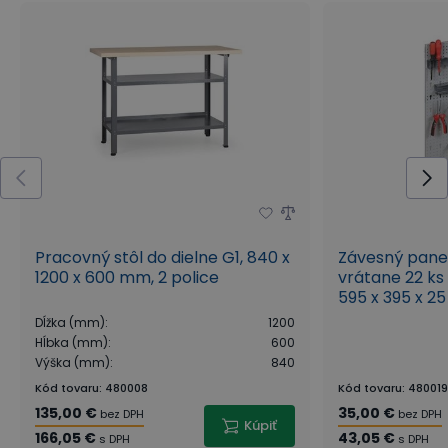
Pracovný stôl do dielne G1, 840 x
Závesný panel
1200 x 600 mm, 2 police
vrátane 22 ks 
595 x 395 x 
Dĺžka (mm)
:
1200
Hĺbka (mm)
:
600
Výška (mm)
:
840
Kód tovaru
:
480008
Kód tovaru
:
480019
135,00 €
35,00 €
bez DPH
bez DPH
Kúpiť
166,05 €
43,05 €
s DPH
s DPH