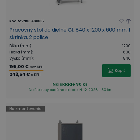
Kód tovaru
:
480007
Pracovný stôl do dielne G1, 840 x 1200 x 600 mm, 1
skrinka, 2 police
Dĺžka (mm)
:
1200
Hĺbka (mm)
:
600
Výška (mm)
:
840
198,00 €
bez DPH
Kúpiť
243,54 €
s DPH
Na sklade
90 ks
Ďalšie kusy budú na sklade 14. 12. 2026 - 30 ks
Na zmontovanie