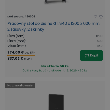
Kód tovaru
:
480006
Pracovný stôl do dielne G1, 840 x 1200 x 600 mm,
2 zásuvky, 2 skrinky
Dĺžka (mm)
:
1200
Hĺbka (mm)
:
600
Výška (mm)
:
840
274,00 €
bez DPH
Kúpiť
337,02 €
s DPH
Na sklade
56 ks
Ďalšie kusy budú na sklade 14. 12. 2026 - 50 ks
Na zmontovanie