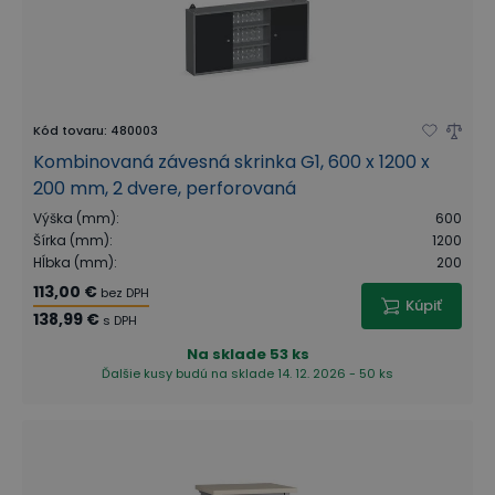
Kód tovaru
:
480003
Kombinovaná závesná skrinka G1, 600 x 1200 x
200 mm, 2 dvere, perforovaná
Výška (mm)
:
600
Šírka (mm)
:
1200
Hĺbka (mm)
:
200
113,00 €
bez DPH
Kúpiť
138,99 €
s DPH
Na sklade
53 ks
Ďalšie kusy budú na sklade 14. 12. 2026 - 50 ks