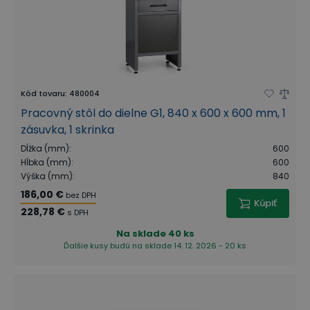
Kód tovaru
:
480004
Pracovný stôl do dielne G1, 840 x 600 x 600 mm, 1
zásuvka, 1 skrinka
Dĺžka (mm)
:
600
Hĺbka (mm)
:
600
Výška (mm)
:
840
186,00 €
bez DPH
Kúpiť
228,78 €
s DPH
Na sklade
40 ks
Ďalšie kusy budú na sklade 14. 12. 2026 - 20 ks