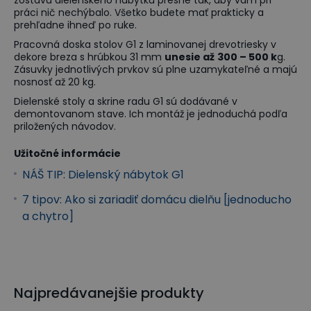
zostavu dielenského nábytku presne tak, aby vám pri
práci nič nechýbalo. Všetko budete mať prakticky a
prehľadne ihneď po ruke.
Pracovná doska stolov G1 z laminovanej drevotriesky v
dekore breza s hrúbkou 31 mm
unesie až
300 – 500 k
g.
Zásuvky jednotlivých prvkov sú plne uzamykateľné a majú
nosnosť až 20 kg.
Dielenské stoly a skrine radu G1 sú dodávané v
demontovanom stave. Ich montáž je jednoduchá podľa
priložených návodov.
Užitočné informácie
NÁŠ TIP: Dielenský nábytok G1
7 tipov: Ako si zariadiť domácu dielňu [jednoducho
a chytro]
Najpredávanejšie produkty