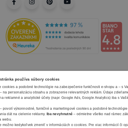
NAKUPOVANIE
stránka používa súbory cookies
 cookies a podobné technológie na zabezpečenie funkčnosti e-shopu a – s V
Všetko o nákupe
– na personalizáciu obsahu a zobrazenie relevantných reklám. Údaje zdieľam
SLUŽBY
Obchodné podmienky
na reklamné a analytické účely (napr. Google Ads, Google Analytics) iba s Vaš
Doprava a montáž
Naše katalógy
– povolí výkonnostné, funkčné a marketingové cookies a podobné technológie
Spôsoby platby
O FIRME
Reklamačný formulár
nia dát na cielenie reklamy.
Iba nevyhnutné
– odmietne všetko nad rámec zá
Záruky, servis a reklamácie
E-procurement
a webu.
O nás
Ochrana osobných údajov
e možno kedykoľvek zmeniť v
informáciách o cookies
.
Pre viac informácií či o
Vlastná výroba nábytku