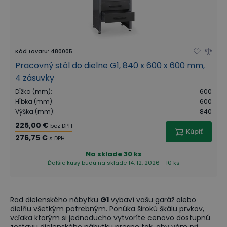
Kód tovaru
:
480005
Pracovný stôl do dielne G1, 840 x 600 x 600 mm,
4 zásuvky
Dĺžka (mm)
:
600
Hĺbka (mm)
:
600
Výška (mm)
:
840
225,00 €
bez DPH
Kúpiť
276,75 €
s DPH
Na sklade
30 ks
Ďalšie kusy budú na sklade 14. 12. 2026 - 10 ks
Rad dielenského nábytku
G1
vybaví vašu garáž alebo
dielňu všetkým potrebným. Ponúka širokú škálu prvkov,
vďaka ktorým si jednoducho vytvoríte cenovo dostupnú