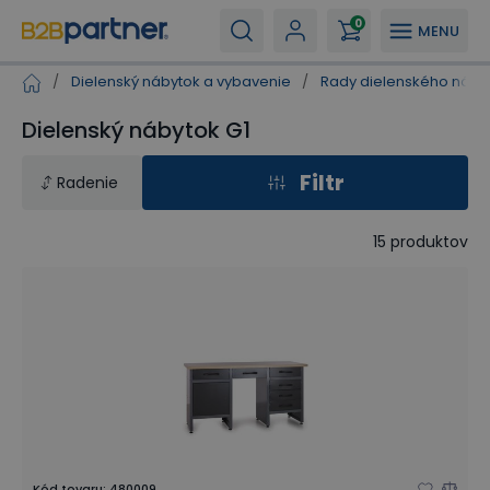
0
MENU
/
Dielenský nábytok a vybavenie
/
Rady dielenského náby
Dielenský nábytok G1
Filtr
Radenie
15
produktov
Kód tovaru
:
480009