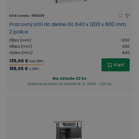
Kód tovaru
:
480008
Pracovný stôl do dielne G1, 840 x 1200 x 600 mm,
2 police
Dĺžka (mm)
:
1200
Hĺbka (mm)
:
600
Výška (mm)
:
840
135,00 €
bez DPH
Kúpiť
166,05 €
s DPH
Na sklade
22 ks
Ďalšie kusy budú na sklade 14. 12. 2026 - 220 ks