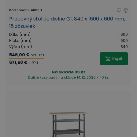
Kód tovaru
:
480011
Pracovný stôl do dielne G1, 840 x 1600 x 600 mm,
15 zásuviek
Dĺžka (mm)
:
1600
Hĺbka (mm)
:
600
Výška (mm)
:
840
546,00 €
bez DPH
Kúpiť
671,58 €
s DPH
Na sklade
39 ks
Ďalšie kusy budú na sklade 14. 12. 2026 - 40 ks