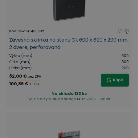
Kód tovaru
:
480002
Závesná skrinka na stenu G1, 600 x 800 x 200 mm,
2 dvere, perforovaná
Výška (mm)
:
600
Šírka (mm)
:
800
Hĺbka (mm)
:
200
82,00 €
bez DPH
Kúpiť
100,86 €
s DPH
Na sklade
133 ks
Ďalšie kusy budú na sklade 14. 12. 2026 - 120 ks