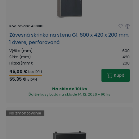
Kód tovaru
:
480001
Závesná skrinka na stenu G1, 600 x 420 x 200 mm,
1 dvere, perforovaná
Výška (mm)
:
600
Šírka (mm)
:
420
Hĺbka (mm)
:
200
45,00 €
bez DPH
Kúpiť
55,35 €
s DPH
Na sklade
101 ks
Ďalšie kusy budú na sklade 14. 12. 2026 - 90 ks
Na zmontovanie