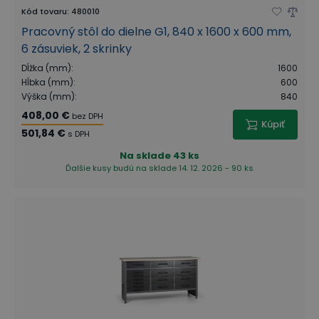
Kód tovaru
:
480010
Pracovný stôl do dielne G1, 840 x 1600 x 600 mm,
6 zásuviek, 2 skrinky
Dĺžka (mm)
:
1600
Hĺbka (mm)
:
600
Výška (mm)
:
840
408,00 €
bez DPH
Kúpiť
501,84 €
s DPH
Na sklade
43 ks
Ďalšie kusy budú na sklade 14. 12. 2026 - 90 ks