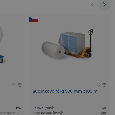
Bublinková fólia 500 mm x 100 m
kov
Hrúbka (mic)
:
50
100 x 760 x 890
Šírka návinu (mm)
:
500