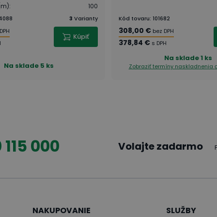
(m)
:
100
4088
3
Varianty
Kód tovaru
:
101682
308,00 €
 DPH
bez DPH
Kúpiť
378,84 €
H
s DPH
Na sklade
1 ks
Na sklade
5 ks
Zobraziť termíny naskladnenia
 115 000
Volajte zadarmo
NAKUPOVANIE
SLUŽBY