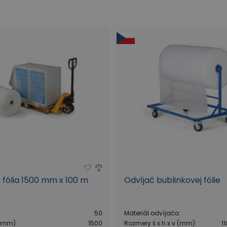
 fólia 1500 mm x 100 m
Odvíjač bublinkovej fólie
50
Materiál odvíjača
:
 (mm)
:
1500
Rozmery š x h x v (mm)
:
1