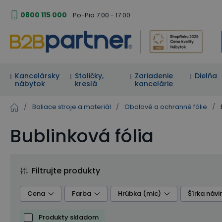
0800 115 000
Po-Pia 7:00 - 17:00
Kancelársky
Stoličky,
Zariadenie
Dielňa
nábytok
kreslá
kancelárie
/
Baliace stroje a materiál
/
Obalové a ochranné fólie
/
Bublinková fólia
Filtrujte produkty
Cena
Farba
Hrúbka (mic)
Šírka náv
Produkty skladom