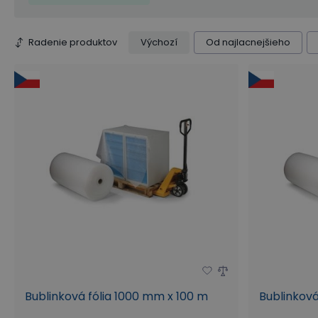
Materiál odvíjača
Rozmery š x h x v (mm)
Radenie produktov
Výchozí
Od najlacnejšieho
Bublinková fólia 1000 mm x 100 m
Bublinková