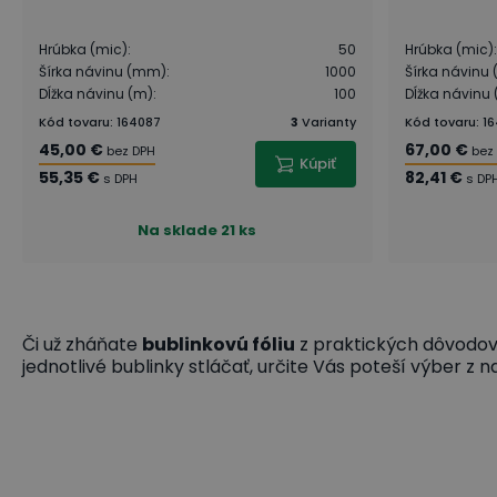
Hrúbka (mic)
:
50
Hrúbka (mic)
:
Šírka návinu (mm)
:
1000
Šírka návinu
Dĺžka návinu (m)
:
100
Dĺžka návinu
Kód tovaru
:
164087
3
Varianty
Kód tovaru
:
16
45,00 €
67,00 €
bez DPH
bez
Kúpiť
55,35 €
82,41 €
s DPH
s DP
Na sklade
21 ks
Či už zháňate
bublinkovú fóliu
z praktických dôvodov,
jednotlivé bublinky stláčať, určite Vás poteší výber z n