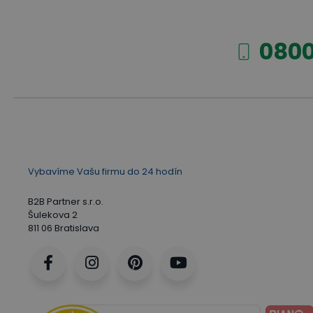
9 tipov: Ako vybrať správny dielenský stôl [efektívne
0800
Vybavíme Vašu firmu do 24 hodín
B2B Partner s.r.o.
Šulekova 2
811 06 Bratislava