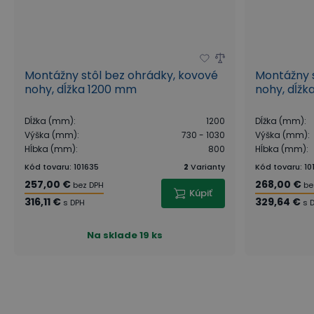
Montážny stôl bez ohrádky, kovové
Montážny s
nohy, dĺžka 1200 mm
nohy, dĺž
Dĺžka (mm)
:
1200
Dĺžka (mm)
:
Výška (mm)
:
730 - 1030
Výška (mm)
:
Hĺbka (mm)
:
800
Hĺbka (mm)
:
Kód tovaru
:
101635
2
Varianty
Kód tovaru
:
10
257,00 €
268,00 €
bez DPH
be
Kúpiť
316,11 €
329,64 €
s DPH
s 
Na sklade
19 ks