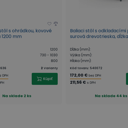
tôl s ohrádkou, kovové
Baliaci stôl s odkladacími 
ka 1200 mm
surová drevotrieska, dĺž
1200
Dĺžka (mm)
:
730 - 1030
Výška (mm)
:
800
Hĺbka (mm)
:
1636
2
Varianty
Kód tovaru
:
540072
172,00 €
z DPH
bez DPH
Kúpiť
211,56 €
DPH
s DPH
Na sklade
2 ks
Na sklade
44 ks