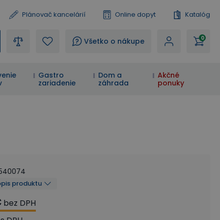
Plánovač kancelárií
Online dopyt
Katalóg
0
?
Všetko o nákupe
enie
Gastro
Dom a
Akčné
v
zariadenie
záhrada
ponuky
540074
opis produktu
€
bez DPH