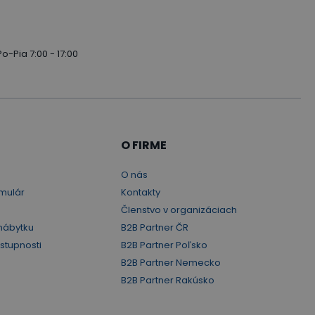
Po-Pia 7:00 - 17:00
O FIRME
O nás
mulár
Kontakty
Členstvo v organizáciach
nábytku
B2B Partner ČR
ístupnosti
B2B Partner Poľsko
B2B Partner Nemecko
B2B Partner Rakúsko