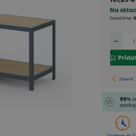
Na skla
Doručíme
:
1
Prida
Zdieľať
99
%
z
spoko
Dodanie do 2