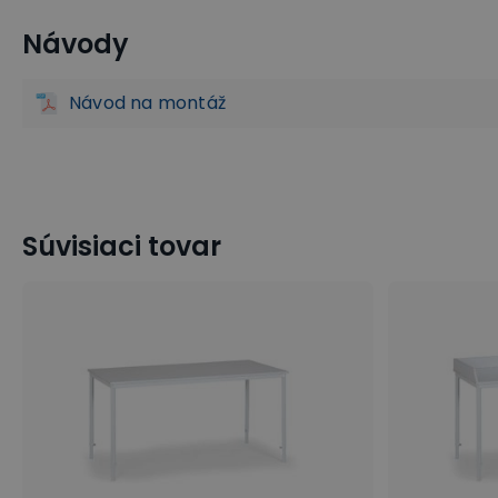
Návody
Montážne stoly
Baliace stoly
Baliace stroje a materiá
Návod na montáž
Súvisiaci tovar