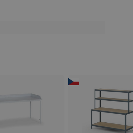
l
Pracovné stoly do dielne
Lacné pracovné stoly