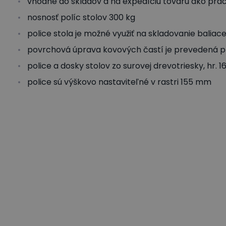
vhodné do skladov a na expedíciu tovaru ako praco
nosnosť políc stolov 300 kg
police stola je možné využiť na skladovanie baliac
povrchová úprava kovových častí je prevedená 
police a dosky stolov zo surovej drevotriesky, hr. 
police sú výškovo nastaviteľné v rastri 155 mm