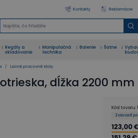
Kontakty
Reklamácie
Regály a
Manipulačná
Balenie
Šatne
Vybav
skladovanie
technika
budo
e
/
Lacné pracovné stoly
evotrieska, dĺžka 2200 mm
Kód tovaru
:
Zobraziť p
123,00 
151,29 €