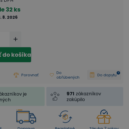
s DPH
de
32 ks
1. 8. 2026
ť do košíka
Do
Porovnať
Do dopytu
obľúbených
971
zákazníkov
ákazníkov je
zakúpilo
jných
4
Doprava
Bezplatné
Záruka 7 rokov