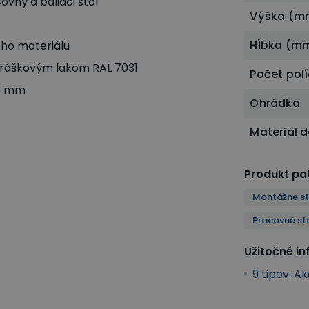
vný a baliaci stôl
Výška (m
Hĺbka (m
eho materiálu
práškovým lakom RAL 7031
Počet pol
16 mm
Ohrádka
Materiál 
Produkt pat
Montážne st
Pracovné sto
Užitočné i
9 tipov: A