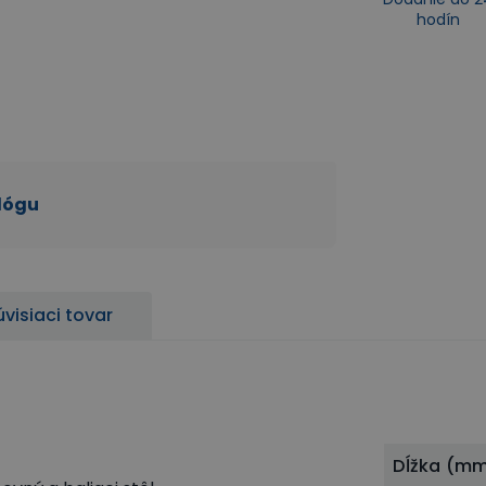
hodín
alógu
úvisiaci tovar
Dĺžka (m