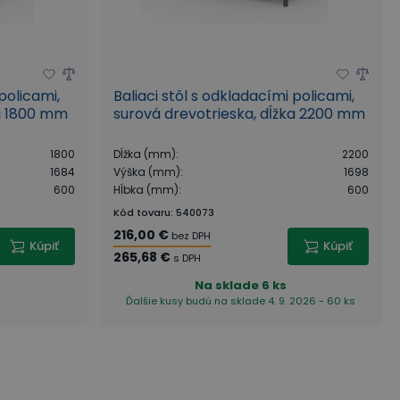
policami,
Baliaci stôl s odkladacími policami,
ka 1800 mm
surová drevotrieska, dĺžka 2200 mm
1800
Dĺžka (mm)
:
2200
1684
Výška (mm)
:
1698
600
Hĺbka (mm)
:
600
Kód tovaru
:
540073
216,00 €
bez DPH
Kúpiť
Kúpiť
265,68 €
s DPH
Na sklade
6 ks
Ďalšie kusy budú na sklade 4. 9. 2026 - 60 ks