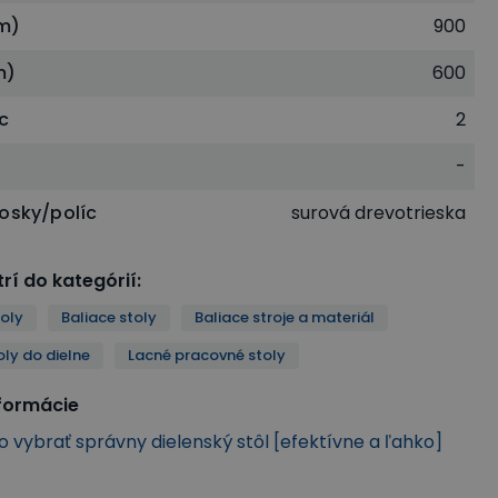
m)
900
m)
600
íc
2
-
dosky/políc
surová drevotrieska
rí do kategórií
:
oly
Baliace stoly
Baliace stroje a materiál
ly do dielne
Lacné pracovné stoly
nformácie
ko vybrať správny dielenský stôl [efektívne a ľahko]