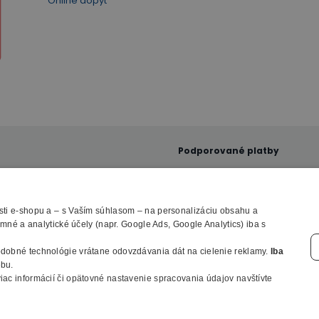
Online dopyt
Podporované platby
ti e-shopu a – s Vaším súhlasom – na personalizáciu obsahu a
né a analytické účely (napr. Google Ads, Google Analytics) iba s
© 2010 - 2026 B2B Partner s.r.o. - Všetky práva vyhradené.
odobné technológie vrátane odovzdávania dát na cielenie reklamy.
Iba
Profesionálny e-shop na mieru
bu.
viac informácií či opätovné nastavenie spracovania údajov navštívte